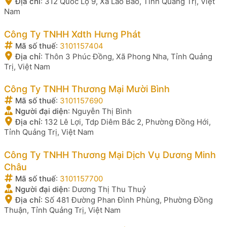
Địa chỉ
:
312 Quốc Lộ 9, Xã Lao Bảo, Tỉnh Quảng Trị, Việt
Nam
Công Ty TNHH Xdth Hưng Phát
Mã số thuế
:
3101157404
Địa chỉ
:
Thôn 3 Phúc Đồng, Xã Phong Nha, Tỉnh Quảng
Trị, Việt Nam
Công Ty TNHH Thương Mại Mười Bình
Mã số thuế
:
3101157690
Người đại diện
:
Nguyễn Thị Bình
Địa chỉ
:
132 Lê Lợi, Tdp Diêm Bắc 2, Phường Đồng Hới,
Tỉnh Quảng Trị, Việt Nam
Công Ty TNHH Thương Mại Dịch Vụ Dương Minh
Châu
Mã số thuế
:
3101157700
Người đại diện
:
Dương Thị Thu Thuỷ
Địa chỉ
:
Số 481 Đường Phan Đình Phùng, Phường Đồng
Thuận, Tỉnh Quảng Trị, Việt Nam