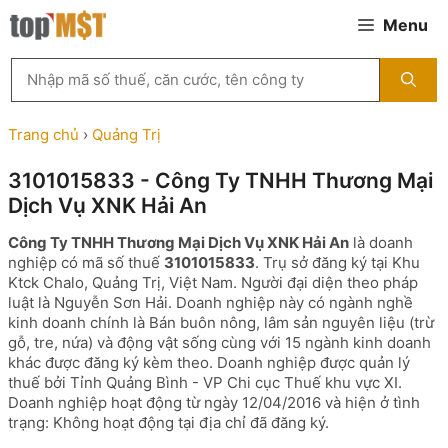
Chuyển
Menu
đến
nội
Tìm
dung
kiếm
MST
theo
Trang chủ
›
Quảng Trị
tên
công
3101015833 - Công Ty TNHH Thương Mại
ty,
Dịch Vụ XNK Hải An
người
đại
Công Ty TNHH Thương Mại Dịch Vụ XNK Hải An
là doanh
diện
nghiệp có mã số thuế
3101015833
. Trụ sở đăng ký tại Khu
hoặc
Ktck Chalo, Quảng Trị, Việt Nam. Người đại diện theo pháp
mã
luật là Nguyễn Sơn Hải. Doanh nghiệp này có ngành nghề
số
kinh doanh chính là Bán buôn nông, lâm sản nguyên liệu (trừ
thuế
gỗ, tre, nứa) và động vật sống cùng với 15 ngành kinh doanh
...
khác được đăng ký kèm theo. Doanh nghiệp được quản lý
thuế bởi Tỉnh Quảng Bình - VP Chi cục Thuế khu vực XI.
Doanh nghiệp hoạt động từ ngày 12/04/2016 và hiện ở tình
trạng: Không hoạt động tại địa chỉ đã đăng ký.