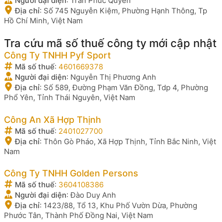
Người đại diện
:
Trần Phúc Quyên
Địa chỉ
:
Số 745 Nguyễn Kiệm, Phường Hạnh Thông, Tp
Hồ Chí Minh, Việt Nam
Tra cứu mã số thuế công ty mới cập nhật
Công Ty TNHH Pyf Sport
Mã số thuế
:
4601669378
Người đại diện
:
Nguyễn Thị Phương Anh
Địa chỉ
:
Số 589, Đường Phạm Văn Đồng, Tdp 4, Phường
Phổ Yên, Tỉnh Thái Nguyên, Việt Nam
Công An Xã Hợp Thịnh
Mã số thuế
:
2401027700
Địa chỉ
:
Thôn Gò Pháo, Xã Hợp Thịnh, Tỉnh Bắc Ninh, Việt
Nam
Công Ty TNHH Golden Persons
Mã số thuế
:
3604108386
Người đại diện
:
Đào Duy Anh
Địa chỉ
:
1423/88, Tổ 13, Khu Phố Vườn Dừa, Phường
Phước Tân, Thành Phố Đồng Nai, Việt Nam