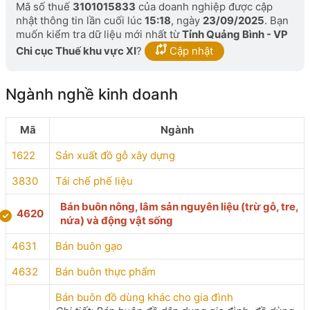
Mã số thuế
3101015833
của doanh nghiệp được cập
nhật thông tin lần cuối lúc
15:18
, ngày
23/09/2025
. Bạn
muốn kiểm tra dữ liệu mới nhất từ
Tỉnh Quảng Bình - VP
Chi cục Thuế khu vực XI
?
Cập nhật
Ngành nghề kinh doanh
Mã
Ngành
1622
Sản xuất đồ gỗ xây dựng
3830
Tái chế phế liệu
Bán buôn nông, lâm sản nguyên liệu (trừ gỗ, tre,
4620
nứa) và động vật sống
4631
Bán buôn gạo
4632
Bán buôn thực phẩm
Bán buôn đồ dùng khác cho gia đình