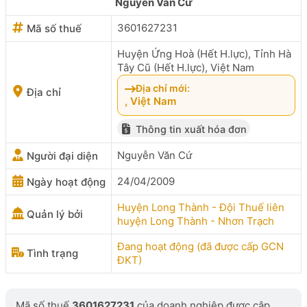
Nguyễn Văn Cứ
3601627231
Mã số thuế
Huyện Ứng Hoà (Hết H.lực), Tỉnh Hà
Tây Cũ (Hết H.lực), Việt Nam
Địa chỉ mới:
Địa chỉ
, Việt Nam
Thông tin xuất hóa đơn
Nguyễn Văn Cứ
Người đại diện
24/04/2009
Ngày hoạt động
Huyện Long Thành - Đội Thuế liên
Quản lý bởi
huyện Long Thành - Nhơn Trạch
Đang hoạt động (đã được cấp GCN
Tình trạng
ĐKT)
Mã số thuế
3601627231
của doanh nghiệp được cập