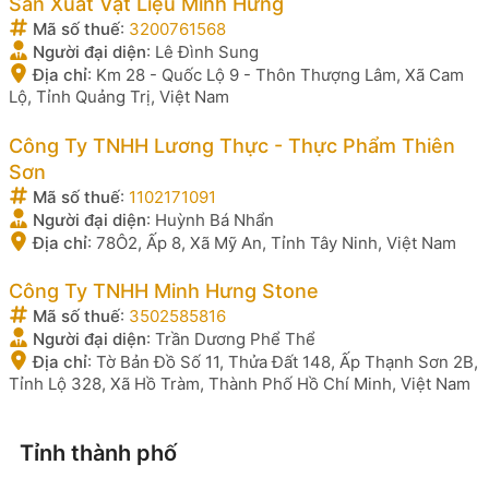
Sản Xuất Vật Liệu Minh Hưng
Mã số thuế
:
3200761568
Người đại diện
:
Lê Đình Sung
Địa chỉ
:
Km 28 - Quốc Lộ 9 - Thôn Thượng Lâm, Xã Cam
Lộ, Tỉnh Quảng Trị, Việt Nam
Công Ty TNHH Lương Thực - Thực Phẩm Thiên
Sơn
Mã số thuế
:
1102171091
Người đại diện
:
Huỳnh Bá Nhẩn
Địa chỉ
:
78Ô2, Ấp 8, Xã Mỹ An, Tỉnh Tây Ninh, Việt Nam
Công Ty TNHH Minh Hưng Stone
Mã số thuế
:
3502585816
Người đại diện
:
Trần Dương Phể Thể
Địa chỉ
:
Tờ Bản Đồ Số 11, Thửa Đất 148, Ấp Thạnh Sơn 2B,
Tỉnh Lộ 328, Xã Hồ Tràm, Thành Phố Hồ Chí Minh, Việt Nam
Tỉnh thành phố