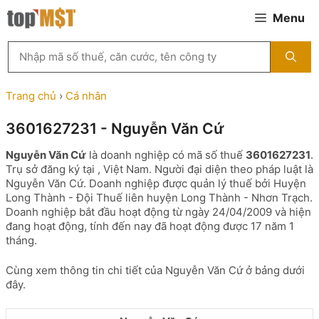
Chuyển
Menu
đến
nội
Tìm
dung
kiếm
MST
theo
Trang chủ
›
Cá nhân
tên
công
3601627231 - Nguyễn Văn Cứ
ty,
người
Nguyễn Văn Cứ
là doanh nghiệp có mã số thuế
3601627231
.
đại
Trụ sở đăng ký tại , Việt Nam. Người đại diện theo pháp luật là
diện
Nguyễn Văn Cứ. Doanh nghiệp được quản lý thuế bởi Huyện
hoặc
Long Thành - Đội Thuế liên huyện Long Thành - Nhơn Trạch.
mã
Doanh nghiệp bắt đầu hoạt động từ ngày 24/04/2009 và hiện
số
đang hoạt động, tính đến nay đã hoạt động được 17 năm 1
thuế
tháng.
...
Cùng xem thông tin chi tiết của Nguyễn Văn Cứ ở bảng dưới
đây.