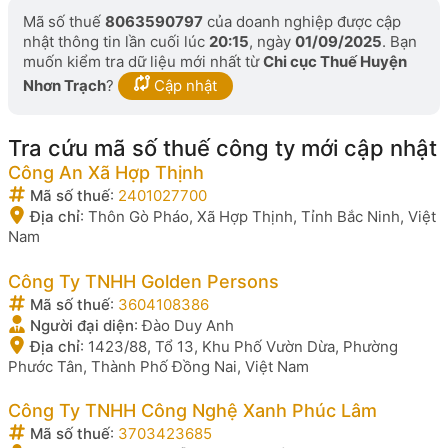
Mã số thuế
8063590797
của doanh nghiệp được cập
nhật thông tin lần cuối lúc
20:15
, ngày
01/09/2025
. Bạn
muốn kiểm tra dữ liệu mới nhất từ
Chi cục Thuế Huyện
Nhơn Trạch
?
Cập nhật
Tra cứu mã số thuế công ty mới cập nhật
Công An Xã Hợp Thịnh
Mã số thuế
:
2401027700
Địa chỉ
:
Thôn Gò Pháo, Xã Hợp Thịnh, Tỉnh Bắc Ninh, Việt
Nam
Công Ty TNHH Golden Persons
Mã số thuế
:
3604108386
Người đại diện
:
Đào Duy Anh
Địa chỉ
:
1423/88, Tổ 13, Khu Phố Vườn Dừa, Phường
Phước Tân, Thành Phố Đồng Nai, Việt Nam
Công Ty TNHH Công Nghệ Xanh Phúc Lâm
Mã số thuế
:
3703423685