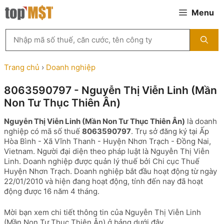
Chuyển
Menu
đến
nội
Tìm
dung
kiếm
MST
theo
Trang chủ
›
Doanh nghiệp
tên
công
8063590797 - Nguyễn Thị Viễn Linh (Mần
ty,
Non Tư Thục Thiên Ân)
người
đại
Nguyễn Thị Viễn Linh (Mần Non Tư Thục Thiên Ân)
là doanh
diện
nghiệp có mã số thuế
8063590797
. Trụ sở đăng ký tại Ấp
hoặc
Hòa Bình - Xã Vĩnh Thanh - Huyện Nhơn Trạch - Đồng Nai,
mã
Vietnam. Người đại diện theo pháp luật là Nguyễn Thị Viễn
số
Linh. Doanh nghiệp được quản lý thuế bởi Chi cục Thuế
thuế
Huyện Nhơn Trạch. Doanh nghiệp bắt đầu hoạt động từ ngày
...
22/01/2010 và hiện đang hoạt động, tính đến nay đã hoạt
động được 16 năm 4 tháng.
Mời bạn xem chi tiết thông tin của Nguyễn Thị Viễn Linh
(Mần Non Tư Thục Thiên Ân) ở bảng dưới đây.