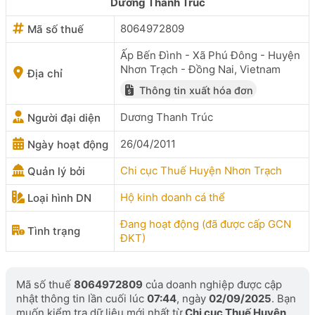
Dương Thanh Trúc
8064972809
Mã số thuế
Ấp Bến Đình - Xã Phú Đông - Huyện
Nhơn Trạch - Đồng Nai, Vietnam
Địa chỉ
Thông tin xuất hóa đơn
Dương Thanh Trúc
Người đại diện
26/04/2011
Ngày hoạt động
Chi cục Thuế Huyện Nhơn Trạch
Quản lý bởi
Hộ kinh doanh cá thể
Loại hình DN
Đang hoạt động (đã được cấp GCN
Tình trạng
ĐKT)
Mã số thuế
8064972809
của doanh nghiệp được cập
nhật thông tin lần cuối lúc
07:44
, ngày
02/09/2025
. Bạn
muốn kiểm tra dữ liệu mới nhất từ
Chi cục Thuế Huyện