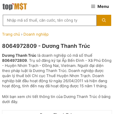
Chuyển
Menu
đến
nội
Tìm
dung
kiếm
MST
theo
Trang chủ
›
Doanh nghiệp
tên
công
8064972809 - Dương Thanh Trúc
ty,
người
Dương Thanh Trúc
là doanh nghiệp có mã số thuế
đại
8064972809
. Trụ sở đăng ký tại Ấp Bến Đình - Xã Phú Đông
diện
- Huyện Nhơn Trạch - Đồng Nai, Vietnam. Người đại diện
hoặc
theo pháp luật là Dương Thanh Trúc. Doanh nghiệp được
mã
quản lý thuế bởi Chi cục Thuế Huyện Nhơn Trạch. Doanh
số
nghiệp bắt đầu hoạt động từ ngày 26/04/2011 và hiện đang
thuế
hoạt động, tính đến nay đã hoạt động được 15 năm 1 tháng.
...
Mời bạn xem chi tiết thông tin của Dương Thanh Trúc ở bảng
dưới đây.