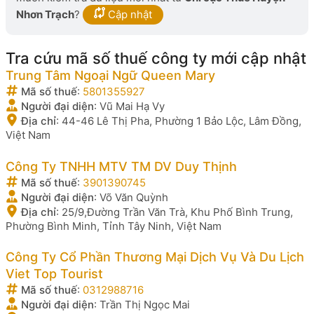
Nhơn Trạch
?
Cập nhật
Tra cứu mã số thuế công ty mới cập nhật
Trung Tâm Ngoại Ngữ Queen Mary
Mã số thuế
:
5801355927
Người đại diện
:
Vũ Mai Hạ Vy
Địa chỉ
:
44-46 Lê Thị Pha, Phường 1 Bảo Lộc, Lâm Đồng,
Việt Nam
Công Ty TNHH MTV TM DV Duy Thịnh
Mã số thuế
:
3901390745
Người đại diện
:
Võ Văn Quỳnh
Địa chỉ
:
25/9,Đường Trần Văn Trà, Khu Phố Bình Trung,
Phường Bình Minh, Tỉnh Tây Ninh, Việt Nam
Công Ty Cổ Phần Thương Mại Dịch Vụ Và Du Lịch
Viet Top Tourist
Mã số thuế
:
0312988716
Người đại diện
:
Trần Thị Ngọc Mai