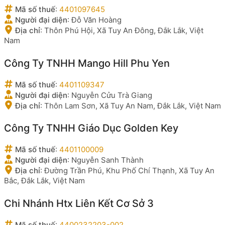
Mã số thuế
:
4401097645
Người đại diện
:
Đỗ Văn Hoàng
Địa chỉ
:
Thôn Phú Hội, Xã Tuy An Đông, Đắk Lắk, Việt
Nam
Công Ty TNHH Mango Hill Phu Yen
Mã số thuế
:
4401109347
Người đại diện
:
Nguyễn Cửu Trà Giang
Địa chỉ
:
Thôn Lam Sơn, Xã Tuy An Nam, Đắk Lắk, Việt Nam
Công Ty TNHH Giáo Dục Golden Key
Mã số thuế
:
4401100009
Người đại diện
:
Nguyễn Sanh Thành
Địa chỉ
:
Đường Trần Phú, Khu Phố Chí Thạnh, Xã Tuy An
Bắc, Đắk Lắk, Việt Nam
Chi Nhánh Htx Liên Kết Cơ Sở 3
Mã số thuế
:
4400232203-002