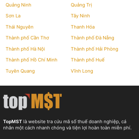
Quảng Ninh
Quảng Trị
Sơn La
Tây Ninh
Thái Nguyên
Thanh Hóa
Thành phố Cần Thơ
Thành phố Đà Nẵng
Thành phố Hà Nội
Thành phố Hải Phòng
Thành phố Hồ Chí Minh
Thành phố Huế
Tuyên Quang
Vĩnh Long
TopMST
là website tra cứu mã số thuế doanh nghiệp, cá
nhân một cách nhanh chóng và tiện lợi hoàn toàn miễn phí.