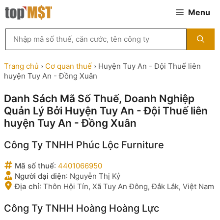
Chuyển
Menu
đến
nội
Tìm
dung
kiếm
MST
theo
Trang chủ
›
Cơ quan thuế
›
Huyện Tuy An - Đội Thuế liên
tên
huyện Tuy An - Đồng Xuân
công
ty,
Danh Sách Mã Số Thuế, Doanh Nghiệp
người
Quản Lý Bởi Huyện Tuy An - Đội Thuế liên
đại
diện
huyện Tuy An - Đồng Xuân
hoặc
mã
Công Ty TNHH Phúc Lộc Furniture
số
thuế
Mã số thuế
:
4401066950
...
Người đại diện
:
Nguyễn Thị Kỷ
Địa chỉ
:
Thôn Hội Tín, Xã Tuy An Đông, Đắk Lắk, Việt Nam
Công Ty TNHH Hoàng Hoàng Lực