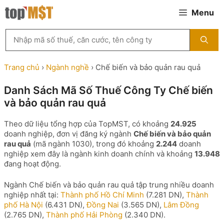
Chuyển
Menu
đến
nội
Tìm
dung
kiếm
MST
theo
Trang chủ
›
Ngành nghề
›
Chế biến và bảo quản rau quả
tên
công
Danh Sách Mã Số Thuế Công Ty Chế biến
ty,
và bảo quản rau quả
người
đại
diện
Theo dữ liệu tổng hợp của TopMST, có khoảng
24.925
hoặc
doanh nghiệp, đơn vị đăng ký ngành
Chế biến và bảo quản
mã
rau quả
(mã ngành 1030), trong đó khoảng
2.244
doanh
số
nghiệp xem đây là ngành kinh doanh chính và khoảng
13.948
thuế
đang hoạt động.
...
Ngành Chế biến và bảo quản rau quả tập trung nhiều doanh
nghiệp nhất tại:
Thành phố Hồ Chí Minh
(7.281 DN),
Thành
phố Hà Nội
(6.431 DN),
Đồng Nai
(3.565 DN),
Lâm Đồng
(2.765 DN),
Thành phố Hải Phòng
(2.340 DN).