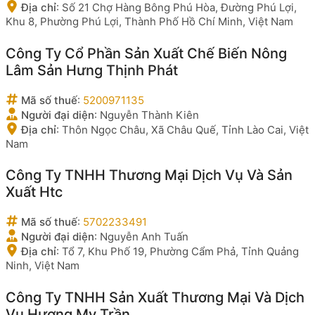
Địa chỉ
:
Số 21 Chợ Hàng Bông Phú Hòa, Đường Phú Lợi,
Khu 8, Phường Phú Lợi, Thành Phố Hồ Chí Minh, Việt Nam
Công Ty Cổ Phần Sản Xuất Chế Biến Nông
Lâm Sản Hưng Thịnh Phát
Mã số thuế
:
5200971135
Người đại diện
:
Nguyễn Thành Kiên
Địa chỉ
:
Thôn Ngọc Châu, Xã Châu Quế, Tỉnh Lào Cai, Việt
Nam
Công Ty TNHH Thương Mại Dịch Vụ Và Sản
Xuất Htc
Mã số thuế
:
5702233491
Người đại diện
:
Nguyễn Anh Tuấn
Địa chỉ
:
Tổ 7, Khu Phố 19, Phường Cẩm Phả, Tỉnh Quảng
Ninh, Việt Nam
Công Ty TNHH Sản Xuất Thương Mại Và Dịch
Vụ Hương My Trần