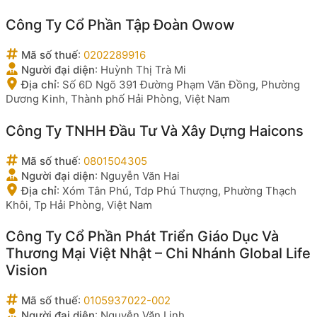
Công Ty Cổ Phần Tập Đoàn Owow
Mã số thuế
:
0202289916
Người đại diện
:
Huỳnh Thị Trà Mi
Địa chỉ
:
Số 6D Ngõ 391 Đường Phạm Văn Đồng, Phường
Dương Kinh, Thành phố Hải Phòng, Việt Nam
Công Ty TNHH Đầu Tư Và Xây Dựng Haicons
Mã số thuế
:
0801504305
Người đại diện
:
Nguyễn Văn Hai
Địa chỉ
:
Xóm Tân Phú, Tdp Phú Thượng, Phường Thạch
Khôi, Tp Hải Phòng, Việt Nam
Công Ty Cổ Phần Phát Triển Giáo Dục Và
Thương Mại Việt Nhật – Chi Nhánh Global Life
Vision
Mã số thuế
:
0105937022-002
Người đại diện
:
Nguyễn Văn Linh