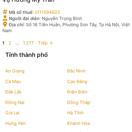
Mã số thuế
:
0111594623
Người đại diện
:
Nguyễn Trọng Bình
Địa chỉ
:
Số 16 Tiền Huân, Phường Sơn Tây, Tp Hà Nội, Việt
Nam
Trang
Trang
Trang
1
2
…
1.277
Tiếp
→
Tỉnh thành phố
An Giang
Bắc Ninh
Cà Mau
Cao Bằng
Đắk Lắk
Điện Biên
Đồng Nai
Đồng Tháp
Gia Lai
Hà Tĩnh
Hưng Yên
Khánh Hòa