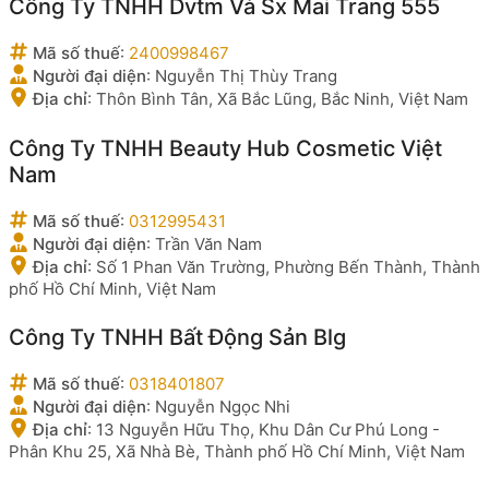
Công Ty TNHH Dvtm Và Sx Mai Trang 555
Mã số thuế
:
2400998467
Người đại diện
:
Nguyễn Thị Thùy Trang
Địa chỉ
:
Thôn Bình Tân, Xã Bắc Lũng, Bắc Ninh, Việt Nam
Công Ty TNHH Beauty Hub Cosmetic Việt
Nam
Mã số thuế
:
0312995431
Người đại diện
:
Trần Văn Nam
Địa chỉ
:
Số 1 Phan Văn Trường, Phường Bến Thành, Thành
phố Hồ Chí Minh, Việt Nam
Công Ty TNHH Bất Động Sản Blg
Mã số thuế
:
0318401807
Người đại diện
:
Nguyễn Ngọc Nhi
Địa chỉ
:
13 Nguyễn Hữu Thọ, Khu Dân Cư Phú Long -
Phân Khu 25, Xã Nhà Bè, Thành phố Hồ Chí Minh, Việt Nam