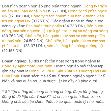
Loại hình doanh nghiệp phổ biến trong ngành:
Công ty trách
nhiệm hữu hạn ngoài NN
(19.271 DN),
Công ty cổ phần ngoài
NN
(12.008 DN),
Công ty trách nhiệm hữu hạn 2 thành viên
trở lên ngoài NN
(9.125 DN). Các ngành nghề thường được
đăng ký kèm:
Bán buôn thực phẩm
(34.733 DN),
Bán buôn
nông, lâm sản nguyên liệu (trừ gỗ, tre, nứa) và động vật sống
(30.768 DN),
Chế biến, bảo quản thuỷ sản và các sản phẩm
từ thuỷ sản
(24.502 DN),
Chế biến, bảo quản thịt và các sản
phẩm từ thịt
(23.371 DN),
Vận tải hàng hóa bằng đường bộ
(22.156 DN).
Doanh nghiệp lâu đời nhất còn hoạt động trong ngành là
Công Ty Ajinomoto Việt Nam
. Doanh nghiệp mới thành lập
gần đây nhất là
Công Ty TNHH Sản Xuất Và Thương Mại Gia
Định Phát
. Danh sách mã số thuế doanh nghiệp ngành Chế
biến và bảo quản rau quả được liệt kê đầy đủ phía dưới.
* Số liệu thống kê mang tính áng chừng, được tổng hợp tự
động từ dữ liệu của TopMST và chỉ mang tính tham khảo,
không phải số liệu chính thức từ cơ quan quản lý nhà nước.