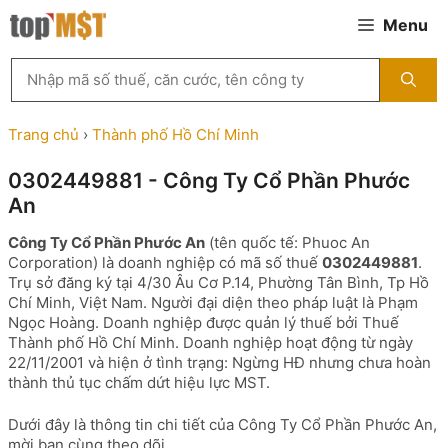
Chuyển
Menu
đến
nội
Tìm
dung
kiếm
MST
theo
Trang chủ
›
Thành phố Hồ Chí Minh
tên
công
0302449881 - Công Ty Cổ Phần Phước
ty,
An
người
đại
Công Ty Cổ Phần Phước An
(tên quốc tế: Phuoc An
diện
Corporation) là doanh nghiệp có mã số thuế
0302449881
.
hoặc
Trụ sở đăng ký tại 4/30 Âu Cơ P.14, Phường Tân Bình, Tp Hồ
mã
Chí Minh, Việt Nam. Người đại diện theo pháp luật là Phạm
số
Ngọc Hoàng. Doanh nghiệp được quản lý thuế bởi Thuế
thuế
Thành phố Hồ Chí Minh. Doanh nghiệp hoạt động từ ngày
...
22/11/2001 và hiện ở tình trạng: Ngừng HĐ nhưng chưa hoàn
thành thủ tục chấm dứt hiệu lực MST.
Dưới đây là thông tin chi tiết của Công Ty Cổ Phần Phước An,
mời bạn cùng theo dõi.