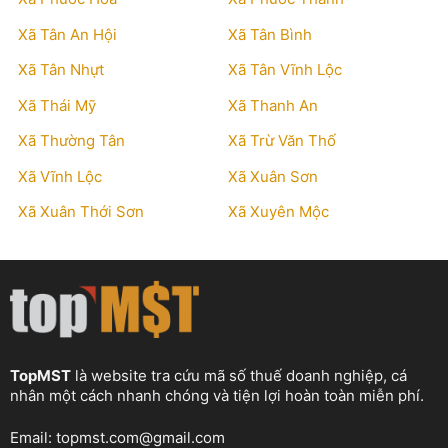
Xã Tân An Hội
Xã Tân Bình
Xã Tân Nhựt
Xã Tân Vĩnh Lộc
Xã Thái Mỹ
Xã Thanh An
Xã Thường Tân
Xã Trừ Văn Thố
Xã Vĩnh Lộc
Xã Xuân Sơn
Xã Xuân Thới Sơn
Xã Xuyên Mộc
TopMST
là website tra cứu mã số thuế doanh nghiệp, cá
nhân một cách nhanh chóng và tiện lợi hoàn toàn miễn phí.
Email:
topmst.com@gmail.com