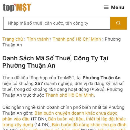
Chuyển
Menu
đến
nội
Tìm
dung
kiếm
MST
theo
Trang chủ
›
Tỉnh thành
›
Thành phố Hồ Chí Minh
›
Phường
tên
Thuận An
công
ty,
Danh Sách Mã Số Thuế, Công Ty Tại
người
Phường Thuận An
đại
diện
hoặc
Theo dữ liệu tổng hợp của TopMST, tại
Phường Thuận An
mã
hiện có khoảng
257
doanh nghiệp, đơn vị đã đăng ký mã số
số
thuế, trong đó khoảng
151
đang hoạt động (≈59%). Phường
thuế
Thuận An trực thuộc
Thành phố Hồ Chí Minh
.
...
Các ngành nghề kinh doanh chính phổ biến nhất tại Phường
Thuận An gồm:
Bán buôn chuyên doanh khác chưa được
phân vào đâu
(17 DN),
Bán buôn vật liệu, thiết bị lắp đặt khác
trong xây dựng
(14 DN),
Bán buôn đồ dùng khác cho gia đình