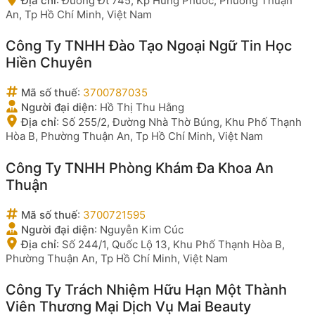
Địa chỉ
:
Đường Đt 745, Kp Hưng Phước, Phường Thuận
An, Tp Hồ Chí Minh, Việt Nam
Công Ty TNHH Đào Tạo Ngoại Ngữ Tin Học
Hiền Chuyên
Mã số thuế
:
3700787035
Người đại diện
:
Hồ Thị Thu Hằng
Địa chỉ
:
Số 255/2, Đường Nhà Thờ Búng, Khu Phố Thạnh
Hòa B, Phường Thuận An, Tp Hồ Chí Minh, Việt Nam
Công Ty TNHH Phòng Khám Đa Khoa An
Thuận
Mã số thuế
:
3700721595
Người đại diện
:
Nguyễn Kim Cúc
Địa chỉ
:
Số 244/1, Quốc Lộ 13, Khu Phố Thạnh Hòa B,
Phường Thuận An, Tp Hồ Chí Minh, Việt Nam
Công Ty Trách Nhiệm Hữu Hạn Một Thành
Viên Thương Mại Dịch Vụ Mai Beauty