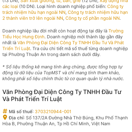
(13 DN),
Sản xuất giường, tủ, bàn, ghế
(12 DN),
Xây dựng nhà
các loại
(10 DN). Loại hình doanh nghiệp phổ biến:
Công ty
trách nhiệm hữu hạn ngoài NN
,
Công ty trách nhiệm hữu hạn
2 thành viên trở lên ngoài NN
,
Công ty cổ phần ngoài NN
.
Doanh nghiệp lâu đời nhất còn hoạt động tại đây là
Trường
Tiểu Học Hưng Định
. Doanh nghiệp mới thành lập gần đây
nhất là
Văn Phòng Đại Diện Công Ty TNHH Đầu Tư Và Phát
Triển Trí Luật
. Tra cứu chi tiết mã số thuế từng doanh nghiệp
tại Phường Thuận An trong danh sách dưới đây.
* Số liệu thống kê mang tính áng chừng, được tổng hợp tự
động từ dữ liệu của TopMST và chỉ mang tính tham khảo,
không phải số liệu chính thức từ cơ quan quản lý nhà nước.
Văn Phòng Đại Diện Công Ty TNHH Đầu Tư
Và Phát Triển Trí Luật
Mã số thuế
:
3703210944-001
Địa chỉ
:
Số 137/2A Đường Nhà Thờ Búng, Khu Phố Thạnh
Hòa B, Phường Thuận An, Tp Hồ Chí Minh, Việt Nam