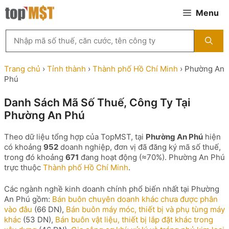
Chuyển
Menu
đến
nội
Tìm
dung
kiếm
MST
theo
Trang chủ
›
Tỉnh thành
›
Thành phố Hồ Chí Minh
›
Phường An
tên
Phú
công
ty,
Danh Sách Mã Số Thuế, Công Ty Tại
người
Phường An Phú
đại
diện
hoặc
Theo dữ liệu tổng hợp của TopMST, tại
Phường An Phú
hiện
mã
có khoảng
952
doanh nghiệp, đơn vị đã đăng ký mã số thuế,
số
trong đó khoảng
671
đang hoạt động (≈70%). Phường An Phú
thuế
trực thuộc
Thành phố Hồ Chí Minh
.
...
Các ngành nghề kinh doanh chính phổ biến nhất tại Phường
An Phú gồm:
Bán buôn chuyên doanh khác chưa được phân
vào đâu
(66 DN),
Bán buôn máy móc, thiết bị và phụ tùng máy
khác
(53 DN),
Bán buôn vật liệu, thiết bị lắp đặt khác trong