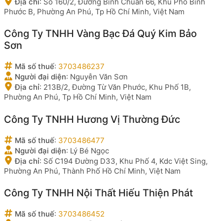
Địa chỉ
:
Số 160/2, Đường Bình Chuẩn 66, Khu Phố Bình
Phước B, Phường An Phú, Tp Hồ Chí Minh, Việt Nam
Công Ty TNHH Vàng Bạc Đá Quý Kim Bảo
Sơn
Mã số thuế
:
3703486237
Người đại diện
:
Nguyễn Văn Sơn
Địa chỉ
:
213B/2, Đường Từ Văn Phước, Khu Phố 1B,
Phường An Phú, Tp Hồ Chí Minh, Việt Nam
Công Ty TNHH Hương Vị Thường Đức
Mã số thuế
:
3703486477
Người đại diện
:
Lý Bé Ngọc
Địa chỉ
:
Số C194 Đường D33, Khu Phố 4, Kdc Việt Sing,
Phường An Phú, Thành Phố Hồ Chí Minh, Việt Nam
Công Ty TNHH Nội Thất Hiếu Thiện Phát
Mã số thuế
:
3703486452