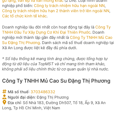
gỗ lạng, ván ép và ván mỏng khác
(2 DN). Loại hình doanh
nghiệp phổ biến:
Công ty trách nhiệm hữu hạn ngoài NN
,
Công ty trách nhiệm hữu hạn 2 thành viên trở lên ngoài NN
,
Các tổ chức kinh tế khác
.
Doanh nghiệp lâu đời nhất còn hoạt động tại đây là
Công Ty
TNHH Đầu Tư Xây Dựng Cơ Khí Đại Thiên Phước
. Doanh
nghiệp mới thành lập gần đây nhất là
Công Ty TNHH Mủ Cao
Su Đặng Thị Phương
. Danh sách mã số thuế doanh nghiệp tại
Xã An Long được liệt kê đầy đủ phía dưới.
* Số liệu thống kê mang tính áng chừng, được tổng hợp tự
động từ dữ liệu của TopMST và chỉ mang tính tham khảo,
không phải số liệu chính thức từ cơ quan quản lý nhà nước.
Công Ty TNHH Mủ Cao Su Đặng Thị Phương
Mã số thuế
:
3703486332
Người đại diện
:
Đặng Thị Phương
Địa chỉ
:
Số Nhà 183, Đường Dh507, Tổ 18, Ấp 9, Xã An
Long, Tp Hồ Chí Minh, Việt Nam