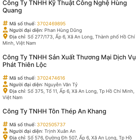
Công Ty TNHH Kỹ Thuật Công Nghệ Hùng
Quang
Mã số thuế
:
3702469895
Người đại diện
:
Phan Hùng Dũng
Địa chỉ
:
Số 277/173, Ấp 6, Xã An Long, Thành phố Hồ Chí
Minh, Việt Nam
Công Ty TNHH Sản Xuất Thương Mại Dịch Vụ
Phát Thiên Lộc
Mã số thuế
:
3702474616
Người đại diện
:
Nguyễn Văn Tỷ
Địa chỉ
:
Số 375, Tổ 11, Ấp 6, Xã An Long, Tp Hồ Chí Minh,
Việt Nam
Công Ty TNHH Tôn Thép An Khang
Mã số thuế
:
3702505737
Người đại diện
:
Trịnh Xuân An
Địa chỉ
:
Số 576, Đường Đh 507, Ấp 6, Xã An Long, Tp Hồ