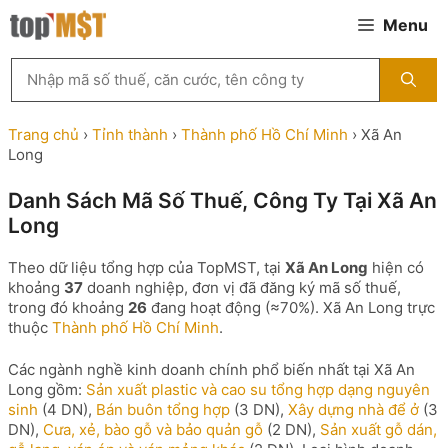
Chuyển
Menu
đến
nội
Tìm
dung
kiếm
MST
theo
Trang chủ
›
Tỉnh thành
›
Thành phố Hồ Chí Minh
›
Xã An
tên
Long
công
ty,
Danh Sách Mã Số Thuế, Công Ty Tại Xã An
người
Long
đại
diện
hoặc
Theo dữ liệu tổng hợp của TopMST, tại
Xã An Long
hiện có
mã
khoảng
37
doanh nghiệp, đơn vị đã đăng ký mã số thuế,
số
trong đó khoảng
26
đang hoạt động (≈70%). Xã An Long trực
thuế
thuộc
Thành phố Hồ Chí Minh
.
...
Các ngành nghề kinh doanh chính phổ biến nhất tại Xã An
Long gồm:
Sản xuất plastic và cao su tổng hợp dạng nguyên
sinh
(4 DN),
Bán buôn tổng hợp
(3 DN),
Xây dựng nhà để ở
(3
DN),
Cưa, xẻ, bào gỗ và bảo quản gỗ
(2 DN),
Sản xuất gỗ dán,