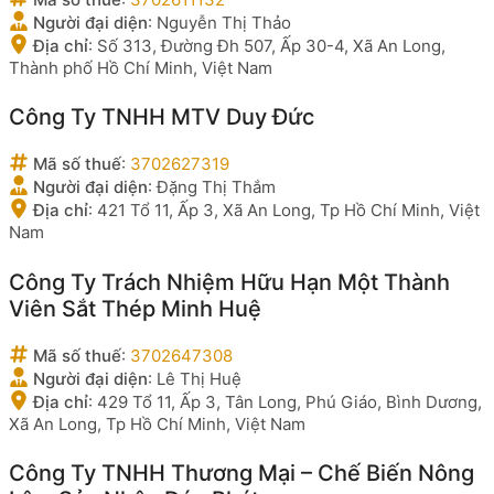
Người đại diện
:
Nguyễn Thị Thảo
Địa chỉ
:
Số 313, Đường Đh 507, Ấp 30-4, Xã An Long,
Thành phố Hồ Chí Minh, Việt Nam
Công Ty TNHH MTV Duy Đức
Mã số thuế
:
3702627319
Người đại diện
:
Đặng Thị Thắm
Địa chỉ
:
421 Tổ 11, Ấp 3, Xã An Long, Tp Hồ Chí Minh, Việt
Nam
Công Ty Trách Nhiệm Hữu Hạn Một Thành
Viên Sắt Thép Minh Huệ
Mã số thuế
:
3702647308
Người đại diện
:
Lê Thị Huệ
Địa chỉ
:
429 Tổ 11, Ấp 3, Tân Long, Phú Giáo, Bình Dương,
Xã An Long, Tp Hồ Chí Minh, Việt Nam
Công Ty TNHH Thương Mại – Chế Biến Nông