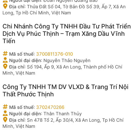
Người đại diện
:
Đoàn Nguyễn Quang Bảo
Địa chỉ
:
Thửa Đất Số 04, Tờ Bản Đồ Số 39, Ấp 7, Xã An
Long, Tp Hồ Chí Minh, Việt Nam
Chi Nhánh Công Ty TNHH Đầu Tư Phát Triển
Dịch Vụ Phúc Thịnh – Trạm Xăng Dầu Vĩnh
Tiến
Mã số thuế
:
3700811376-010
Người đại diện
:
Nguyễn Thảo Nguyên
Địa chỉ
:
Số 194, Ấp 9, Xã An Long, Thành phố Hồ Chí
Minh, Việt Nam
Công Ty TNHH TM DV VLXD & Trang Trí Nội
Thất Phước Thịnh
Mã số thuế
:
3702470266
Người đại diện
:
Thân Thanh Thủy
Địa chỉ
:
Sn 478 Tổ 2, Ấp 30/4, Xã An Long, Tp Hồ Chí
Minh, Việt Nam