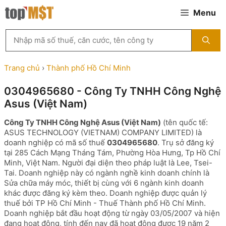
Chuyển
Menu
đến
nội
Tìm
dung
kiếm
MST
theo
Trang chủ
›
Thành phố Hồ Chí Minh
tên
công
0304965680 - Công Ty TNHH Công Nghệ
ty,
Asus (Việt Nam)
người
đại
Công Ty TNHH Công Nghệ Asus (Việt Nam)
(tên quốc tế:
diện
ASUS TECHNOLOGY (VIETNAM) COMPANY LIMITED) là
hoặc
doanh nghiệp có mã số thuế
0304965680
. Trụ sở đăng ký
mã
tại 285 Cách Mạng Tháng Tám, Phường Hòa Hưng, Tp Hồ Chí
số
Minh, Việt Nam. Người đại diện theo pháp luật là Lee, Tsei-
thuế
Tai. Doanh nghiệp này có ngành nghề kinh doanh chính là
...
Sửa chữa máy móc, thiết bị cùng với 6 ngành kinh doanh
khác được đăng ký kèm theo. Doanh nghiệp được quản lý
thuế bởi TP Hồ Chí Minh - Thuế Thành phố Hồ Chí Minh.
Doanh nghiệp bắt đầu hoạt động từ ngày 03/05/2007 và hiện
đang hoạt động, tính đến nay đã hoạt động được 19 năm 2