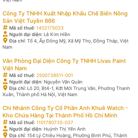
Công Ty TNHH Xuất Nhập Khẩu Chế Biến Nông
Sản Việt Tuyền 866
Mã số thuế
:
1402175033
Người đại diện
:
Lê Kim Hiền
Địa chỉ
:
Tổ 4, Ấp Đông Mỹ, Xã Mỹ Thọ, Đồng Tháp, Việt
Nam
Văn Phòng Đại Diện Công Ty TNHH Livas Paint
Việt Nam
Mã số thuế
:
2500738511-001
Người đại diện
:
Nguyễn Văn Quân
Địa chỉ
:
Lô 20, Bt4-1, Kđt Mới Trung Văn, Phường Thanh
Xuân, Thành phố Hà Nội, Việt Nam
Chi Nhánh Công Ty Cổ Phần Anh Khuê Watch -
Kho Chứa Hàng Tại Thành Phố Hồ Chí Minh
Mã số thuế
:
1101780735-037
Người đại diện
:
Huỳnh Thị Yến Anh
Địa chỉ
:
154 Lý Chiêu Hoàng, Phường Bình Phú, Thành