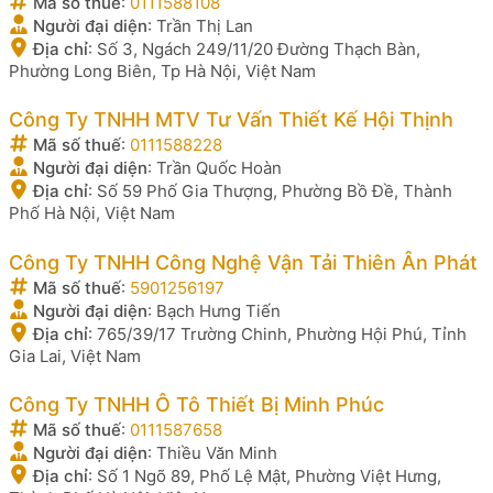
Mã số thuế
:
0111588108
Người đại diện
:
Trần Thị Lan
Địa chỉ
:
Số 3, Ngách 249/11/20 Đường Thạch Bàn,
Phường Long Biên, Tp Hà Nội, Việt Nam
Công Ty TNHH MTV Tư Vấn Thiết Kế Hội Thịnh
Mã số thuế
:
0111588228
Người đại diện
:
Trần Quốc Hoàn
Địa chỉ
:
Số 59 Phố Gia Thượng, Phường Bồ Đề, Thành
Phố Hà Nội, Việt Nam
Công Ty TNHH Công Nghệ Vận Tải Thiên Ân Phát
Mã số thuế
:
5901256197
Người đại diện
:
Bạch Hưng Tiến
Địa chỉ
:
765/39/17 Trường Chinh, Phường Hội Phú, Tỉnh
Gia Lai, Việt Nam
Công Ty TNHH Ô Tô Thiết Bị Minh Phúc
Mã số thuế
:
0111587658
Người đại diện
:
Thiều Văn Minh
Địa chỉ
:
Số 1 Ngõ 89, Phố Lệ Mật, Phường Việt Hưng,