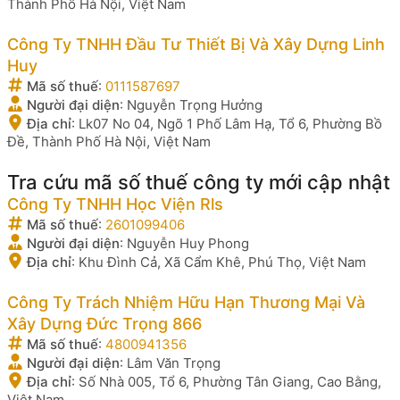
Thành Phố Hà Nội, Việt Nam
Công Ty TNHH Đầu Tư Thiết Bị Và Xây Dựng Linh
Huy
Mã số thuế
:
0111587697
Người đại diện
:
Nguyễn Trọng Hưởng
Địa chỉ
:
Lk07 No 04, Ngõ 1 Phố Lâm Hạ, Tổ 6, Phường Bồ
Đề, Thành Phố Hà Nội, Việt Nam
Tra cứu mã số thuế công ty mới cập nhật
Công Ty TNHH Học Viện Rls
Mã số thuế
:
2601099406
Người đại diện
:
Nguyễn Huy Phong
Địa chỉ
:
Khu Đình Cả, Xã Cẩm Khê, Phú Thọ, Việt Nam
Công Ty Trách Nhiệm Hữu Hạn Thương Mại Và
Xây Dựng Đức Trọng 866
Mã số thuế
:
4800941356
Người đại diện
:
Lâm Văn Trọng
Địa chỉ
:
Số Nhà 005, Tổ 6, Phường Tân Giang, Cao Bằng,
Việt Nam