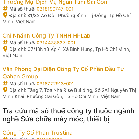
Thương Mại Dịch Vụ Ngân Tâm Sài Gòn
Mã số thuế
:
0318190747-001
Địa chỉ
:
81/32 Ao Đôi, Phường Bình Trị Đông, Tp Hồ Chí
Minh, Việt Nam
Chi Nhánh Công Ty TNHH Hi-Lab
Mã số thuế
:
0314438637-001
Địa chỉ
:
C7/18Nh3 Ấp 4, Xã Bình Hưng, Tp Hồ Chí Minh,
Việt Nam
Văn Phòng Đại Diện Công Ty Cổ Phần Đầu Tư
Qahan Group
Mã số thuế
:
0318722913-001
Địa chỉ
:
Tầng 7, Tòa Nhà Rise Building, Số 2A1 Nguyễn Thị
Minh Khai, Phường Sài Gòn, Tp Hồ Chí Minh, Việt Nam
Tra cứu mã số thuế công ty thuộc ngành
nghề Sửa chữa máy móc, thiết bị
Công Ty Cổ Phần Trustina