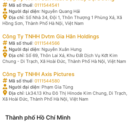
Mã số thuế
:
0111544541
Người đại diện
:
Nguyễn Quang Hải
Địa chỉ
:
Số Nhà 34, Đội 1, Thôn Thượng 1 Phùng Xá, Xã
Hồng Sơn, Thành Phố Hà Nội, Việt Nam
Công Ty TNHH Dvtm Gia Hân Holdings
Mã số thuế
:
0111544566
Người đại diện
:
Nguyễn Xuân Hưng
Địa chỉ
:
Số 69, Thôn Lai Xá, Khu Đất Dịch Vụ Kđt Kim
Chung - Di Trạch, Xã Hoài Đức, Thành Phố Hà Nội, Việt Nam
Công Ty TNHH Axis Pictures
Mã số thuế
:
0111544580
Người đại diện
:
Phạm Gia Tùng
Địa chỉ
:
Lk34.13 Khu Đô Thị Hinode Kim Chung, Di Trạch,
Xã Hoài Đức, Thành Phố Hà Nội, Việt Nam
Thành phố Hồ Chí Minh