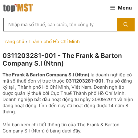
Chuyển
Menu
đến
nội
Tìm
dung
kiếm
MST
theo
Trang chủ
›
Thành phố Hồ Chí Minh
tên
công
0311203281-001 - The Frank & Barton
ty,
Company S.l (Ntnn)
người
đại
The Frank & Barton Company S.l (Ntnn)
là doanh nghiệp có
diện
mã số thuế đơn vị trực thuộc
0311203281-001
. Trụ sở đăng
hoặc
ký tại , Thành phố Hồ Chí Minh, Việt Nam. Doanh nghiệp
mã
được quản lý thuế bởi Cục Thuế Thành phố Hồ Chí Minh.
số
Doanh nghiệp bắt đầu hoạt động từ ngày 30/09/2011 và hiện
thuế
đang hoạt động, tính đến nay đã hoạt động được 14 năm 8
...
tháng.
Mời bạn xem chi tiết thông tin của The Frank & Barton
Company S.l (Ntnn) ở bảng dưới đây.