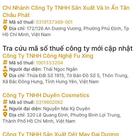
Chi Nhánh Công Ty TNHH Sản Xuất Và In Ấn Tân
Châu Phát
Mã số thuế
:
0319137369-001
Địa chỉ
:
172/126 An Dương Vương, Phường Phú Định, Tp
Hồ Chí Minh, Việt Nam
Tra cứu mã số thuế công ty mới cập nhật
Công Ty TNHH Công Nghệ Fu Xing
Mã số thuế
:
1001333204
Người đại diện
:
Thái Ngọc Ngân
Địa chỉ
:
Thửa Đất Số 1915, Tờ Bản Đồ Số 5, Thôn Trung,
Xã Bắc Đông Hưng, Tỉnh Hưng Yên, Việt Nam
Công Ty TNHH Duyên Cosmetics
Mã số thuế
:
0319602062
Người đại diện
:
Nguyễn Mai Kỳ Duyên
Địa chỉ
:
320 Lê Quang Định, Phường Bình Lợi Trung,
Thành Phố Hồ Chí Minh, Việt Nam
Công Ty TNHH Sản Xuất Dệt May Đại Dương