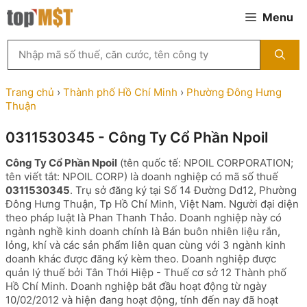
Chuyển
Menu
đến
nội
Tìm
dung
kiếm
MST
theo
Trang chủ
›
Thành phố Hồ Chí Minh
›
Phường Đông Hưng
tên
Thuận
công
ty,
0311530345 - Công Ty Cổ Phần Npoil
người
đại
Công Ty Cổ Phần Npoil
(tên quốc tế: NPOIL CORPORATION;
diện
tên viết tắt: NPOIL CORP) là doanh nghiệp có mã số thuế
hoặc
0311530345
. Trụ sở đăng ký tại Số 14 Đường Dd12, Phường
mã
Đông Hưng Thuận, Tp Hồ Chí Minh, Việt Nam. Người đại diện
số
theo pháp luật là Phan Thanh Thảo. Doanh nghiệp này có
thuế
ngành nghề kinh doanh chính là Bán buôn nhiên liệu rắn,
...
lỏng, khí và các sản phẩm liên quan cùng với 3 ngành kinh
doanh khác được đăng ký kèm theo. Doanh nghiệp được
quản lý thuế bởi Tân Thới Hiệp - Thuế cơ sở 12 Thành phố
Hồ Chí Minh. Doanh nghiệp bắt đầu hoạt động từ ngày
10/02/2012 và hiện đang hoạt động, tính đến nay đã hoạt