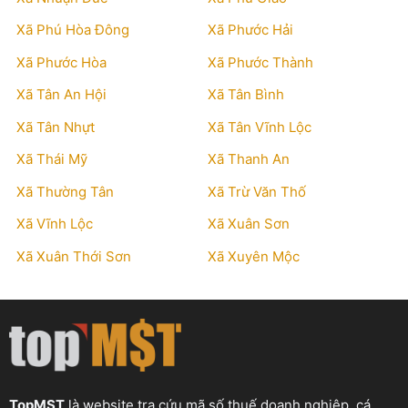
Xã Phú Hòa Đông
Xã Phước Hải
Xã Phước Hòa
Xã Phước Thành
Xã Tân An Hội
Xã Tân Bình
Xã Tân Nhựt
Xã Tân Vĩnh Lộc
Xã Thái Mỹ
Xã Thanh An
Xã Thường Tân
Xã Trừ Văn Thố
Xã Vĩnh Lộc
Xã Xuân Sơn
Xã Xuân Thới Sơn
Xã Xuyên Mộc
TopMST
là website tra cứu mã số thuế doanh nghiệp, cá