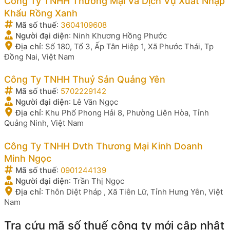
Công Ty TNHH Thương Mại Và Dịch Vụ Xuất Nhập
Khẩu Rồng Xanh
Mã số thuế
:
3604109608
Người đại diện
:
Ninh Khương Hồng Phước
Địa chỉ
:
Số 180, Tổ 3, Ấp Tân Hiệp 1, Xã Phước Thái, Tp
Đồng Nai, Việt Nam
Công Ty TNHH Thuỷ Sản Quảng Yên
Mã số thuế
:
5702229142
Người đại diện
:
Lê Văn Ngọc
Địa chỉ
:
Khu Phố Phong Hải 8, Phường Liên Hòa, Tỉnh
Quảng Ninh, Việt Nam
Công Ty TNHH Dvth Thương Mại Kinh Doanh
Minh Ngọc
Mã số thuế
:
0901244139
Người đại diện
:
Trần Thị Ngọc
Địa chỉ
:
Thôn Diệt Pháp , Xã Tiên Lữ, Tỉnh Hưng Yên, Việt
Nam
Tra cứu mã số thuế công ty mới cập nhật