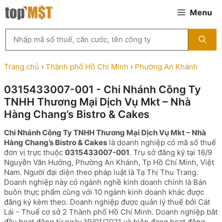
Chuyển
Menu
đến
nội
Tìm
dung
kiếm
MST
theo
Trang chủ
›
Thành phố Hồ Chí Minh
›
Phường An Khánh
tên
công
0315433007-001 - Chi Nhánh Công Ty
ty,
TNHH Thương Mại Dịch Vụ Mkt – Nhà
người
đại
Hàng Chang’s Bistro & Cakes
diện
hoặc
Chi Nhánh Công Ty TNHH Thương Mại Dịch Vụ Mkt – Nhà
mã
Hàng Chang’s Bistro & Cakes
là doanh nghiệp có mã số thuế
số
đơn vị trực thuộc
0315433007-001
. Trụ sở đăng ký tại 16/9
thuế
Nguyễn Văn Hưởng, Phường An Khánh, Tp Hồ Chí Minh, Việt
...
Nam. Người đại diện theo pháp luật là Tạ Thị Thu Trang.
Doanh nghiệp này có ngành nghề kinh doanh chính là Bán
buôn thực phẩm cùng với 10 ngành kinh doanh khác được
đăng ký kèm theo. Doanh nghiệp được quản lý thuế bởi Cát
Lái - Thuế cơ sở 2 Thành phố Hồ Chí Minh. Doanh nghiệp bắt
đầu hoạt động từ ngày 19/01/2021 và hiện đang hoạt động,