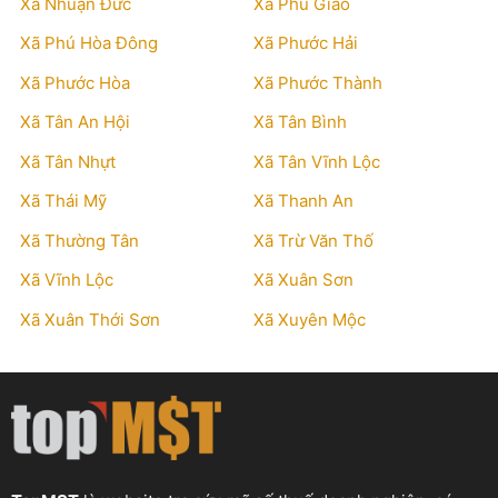
Xã Nhuận Đức
Xã Phú Giáo
Xã Phú Hòa Đông
Xã Phước Hải
Xã Phước Hòa
Xã Phước Thành
Xã Tân An Hội
Xã Tân Bình
Xã Tân Nhựt
Xã Tân Vĩnh Lộc
Xã Thái Mỹ
Xã Thanh An
Xã Thường Tân
Xã Trừ Văn Thố
Xã Vĩnh Lộc
Xã Xuân Sơn
Xã Xuân Thới Sơn
Xã Xuyên Mộc