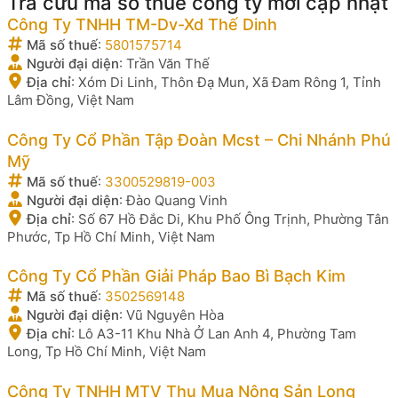
Tra cứu mã số thuế công ty mới cập nhật
Công Ty TNHH TM-Dv-Xd Thế Dinh
Mã số thuế
:
5801575714
Người đại diện
:
Trần Văn Thế
Địa chỉ
:
Xóm Di Linh, Thôn Đạ Mun, Xã Đam Rông 1, Tỉnh
Lâm Đồng, Việt Nam
Công Ty Cổ Phần Tập Đoàn Mcst – Chi Nhánh Phú
Mỹ
Mã số thuế
:
3300529819-003
Người đại diện
:
Đào Quang Vinh
Địa chỉ
:
Số 67 Hồ Đắc Di, Khu Phố Ông Trịnh, Phường Tân
Phước, Tp Hồ Chí Minh, Việt Nam
Công Ty Cổ Phần Giải Pháp Bao Bì Bạch Kim
Mã số thuế
:
3502569148
Người đại diện
:
Vũ Nguyên Hòa
Địa chỉ
:
Lô A3-11 Khu Nhà Ở Lan Anh 4, Phường Tam
Long, Tp Hồ Chí Minh, Việt Nam
Công Ty TNHH MTV Thu Mua Nông Sản Long