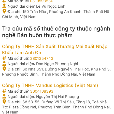
Mã số thuế
:
0319593530
Người đại diện
:
Lê Vũ Ngọc Linh
Địa chỉ
:
150 Trần Não , Phường An Khánh, Thành Phố Hồ
Chí Minh, Việt Nam
Tra cứu mã số thuế công ty thuộc ngành
nghề Bán buôn thực phẩm
Công Ty TNHH Sản Xuất Thương Mại Xuất Nhập
Khẩu Lâm Anh Đn
Mã số thuế
:
3801354743
Người đại diện
:
Đào Ngọc Phương Nghi
Địa chỉ
:
Số Nhà 351, Đường Nguyễn Thái Học, Khu Phố 3,
Phường Phước Bình, Thành Phố Đồng Nai, Việt Nam
Công Ty TNHH Vandus Logistics (Việt Nam)
Mã số thuế
:
3604108393
Người đại diện
:
Nguyễn Thị Hải Phượng
Địa chỉ
:
Số 53-55, Đường Võ Thị Sáu, Tầng 18, Toà Nhà
Ttc Plaza Đồng Nai, Phường Trấn Biên, Thành Phố Đồng Nai,
Việt Nam