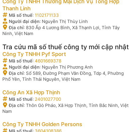
Công Ty TNHH Thương Mại Dịch Vụ Tổng Hợp
Thanh Linh
Mã số thuế
:
1102171133
Người đại diện
:
Nguyễn Thị Thùy Linh
Địa chỉ
:
830 Ấp 4 Lương Bình, Xã Thạnh Lợi, Tỉnh Tây
Ninh, Việt Nam
Tra cứu mã số thuế công ty mới cập nhật
Công Ty TNHH Pyf Sport
Mã số thuế
:
4601669378
Người đại diện
:
Nguyễn Thị Phương Anh
Địa chỉ
:
Số 589, Đường Phạm Văn Đồng, Tdp 4, Phường
Phổ Yên, Tỉnh Thái Nguyên, Việt Nam
Công An Xã Hợp Thịnh
Mã số thuế
:
2401027700
Địa chỉ
:
Thôn Gò Pháo, Xã Hợp Thịnh, Tỉnh Bắc Ninh, Việt
Nam
Công Ty TNHH Golden Persons
Mã số thuế
:
3604108386