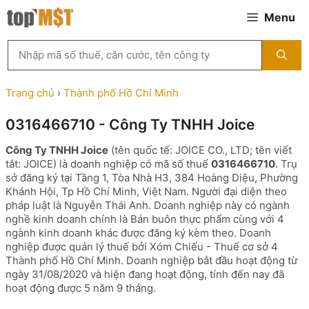
Chuyển
Menu
đến
nội
Tìm
dung
kiếm
MST
theo
Trang chủ
›
Thành phố Hồ Chí Minh
tên
công
0316466710 - Công Ty TNHH Joice
ty,
người
Công Ty TNHH Joice
(tên quốc tế: JOICE CO., LTD; tên viết
đại
tắt: JOICE) là doanh nghiệp có mã số thuế
0316466710
. Trụ
diện
sở đăng ký tại Tầng 1, Tòa Nhà H3, 384 Hoàng Diệu, Phường
hoặc
Khánh Hội, Tp Hồ Chí Minh, Việt Nam. Người đại diện theo
mã
pháp luật là Nguyễn Thái Anh. Doanh nghiệp này có ngành
số
nghề kinh doanh chính là Bán buôn thực phẩm cùng với 4
thuế
ngành kinh doanh khác được đăng ký kèm theo. Doanh
...
nghiệp được quản lý thuế bởi Xóm Chiếu - Thuế cơ sở 4
Thành phố Hồ Chí Minh. Doanh nghiệp bắt đầu hoạt động từ
ngày 31/08/2020 và hiện đang hoạt động, tính đến nay đã
hoạt động được 5 năm 9 tháng.