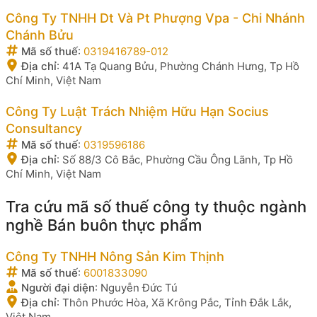
Công Ty TNHH Dt Và Pt Phượng Vpa - Chi Nhánh
Chánh Bửu
Mã số thuế
:
0319416789-012
Địa chỉ
:
41A Tạ Quang Bửu, Phường Chánh Hưng, Tp Hồ
Chí Minh, Việt Nam
Công Ty Luật Trách Nhiệm Hữu Hạn Socius
Consultancy
Mã số thuế
:
0319596186
Địa chỉ
:
Số 88/3 Cô Bắc, Phường Cầu Ông Lãnh, Tp Hồ
Chí Minh, Việt Nam
Tra cứu mã số thuế công ty thuộc ngành
nghề Bán buôn thực phẩm
Công Ty TNHH Nông Sản Kim Thịnh
Mã số thuế
:
6001833090
Người đại diện
:
Nguyễn Đức Tú
Địa chỉ
:
Thôn Phước Hòa, Xã Krông Pắc, Tỉnh Đắk Lắk,
Việt Nam