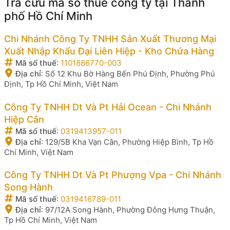
Tra cứu mã số thuế công ty tại Thành
phố Hồ Chí Minh
Chi Nhánh Công Ty TNHH Sản Xuất Thương Mại
Xuất Nhập Khẩu Đại Liên Hiệp - Kho Chứa Hàng
Mã số thuế
:
1101886770-003
Địa chỉ
:
Số 12 Khu Bờ Hàng Bến Phú Định, Phường Phú
Định, Tp Hồ Chí Minh, Việt Nam
Công Ty TNHH Dt Và Pt Hải Ocean - Chi Nhánh
Hiệp Cân
Mã số thuế
:
0319413957-011
Địa chỉ
:
129/5B Kha Vạn Cân, Phường Hiệp Bình, Tp Hồ
Chí Minh, Việt Nam
Công Ty TNHH Dt Và Pt Phượng Vpa - Chi Nhánh
Song Hành
Mã số thuế
:
0319416789-011
Địa chỉ
:
97/12A Song Hành, Phường Đông Hưng Thuận,
Tp Hồ Chí Minh, Việt Nam