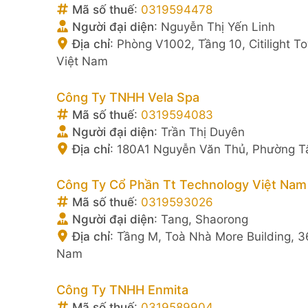
Mã số thuế
:
0319594478
Người đại diện
:
Nguyễn Thị Yến Linh
Địa chỉ
:
Phòng V1002, Tầng 10, Citilight T
Việt Nam
Công Ty TNHH Vela Spa
Mã số thuế
:
0319594083
Người đại diện
:
Trần Thị Duyên
Địa chỉ
:
180A1 Nguyễn Văn Thủ, Phường Tâ
Công Ty Cổ Phần Tt Technology Việt Nam
Mã số thuế
:
0319593026
Người đại diện
:
Tang, Shaorong
Địa chỉ
:
Tầng M, Toà Nhà More Building, 3
Nam
Công Ty TNHH Enmita
Mã số thuế
:
0319589904