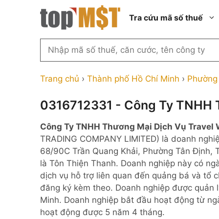
Chuyển
Tra cứu mã số thuế
đến
nội
dung
Tìm
kiếm
Thành phố Hồ Chí Minh
Công ty cổ phần n
MST
Thành phố Hà Nội
Công ty hợp doan
Trang chủ
›
Thành phố Hồ Chí Minh
›
Phường 
theo
tên
Đồng Nai
Công ty trách nhi
thành viên ngoài 
0316712331 - Công Ty TNHH T
công
Thành phố Đà Nẵng
ty,
Công ty trách nhi
Công Ty TNHH Thương Mại Dịch Vụ Travel 
thành viên trở lên
người
Thành phố Hải Phòng
TRADING COMPANY LIMITED) là doanh nghiệ
đại
Công ty trách nhi
Thanh Hóa
68/90C Trần Quang Khải, Phường Tân Định, Tp
diện
ngoài NN
là Tôn Thiện Thanh. Doanh nghiệp này có ngà
Bắc Ninh
hoặc
Doanh nghiệp 100
dịch vụ hỗ trợ liên quan đến quảng bá và tổ 
mã
nước ngoài
Nghệ An
đăng ký kèm theo. Doanh nghiệp được quản lý
số
Hộ kinh doanh cá 
Minh. Doanh nghiệp bắt đầu hoạt động từ ng
thuế
hoạt động được 5 năm 4 tháng.
...
Nhà nước