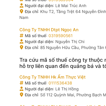
Người đại diện
:
Lê Mai Trúc Anh
Địa chỉ
:
Khu T2, Tầng Trệt 64 Nguyễn Đình
Nam
Công Ty TNHH Dtpt Ngọc An
Mã số thuế
:
0319590561
Người đại diện
:
Nguyễn Thị Chi
Địa chỉ
:
85 Nguyễn Hữu Cầu, Phường Tân Đ
Tra cứu mã số thuế công ty thuộc 
hỗ trợ liên quan đến quảng bá và t
Công Ty TNHH Hk Ẩm Thực Việt
Mã số thuế
:
0111536438
Người đại diện
:
Lê Thị Hồng
Địa chỉ
:
Số 112 Quỳnh Mai, Phường Bạch M