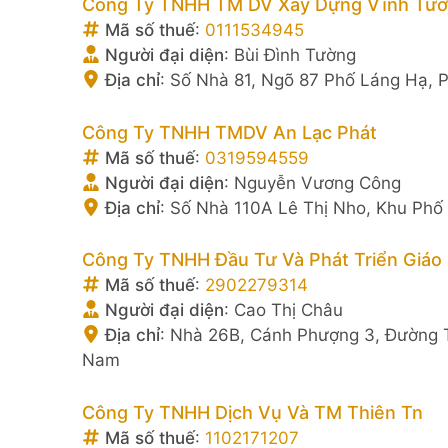
Công Ty TNHH TM DV Xây Dựng Vĩnh Tư
Mã số thuế
:
0111534945
Người đại diện
:
Bùi Đình Tường
Địa chỉ
:
Số Nhà 81, Ngõ 87 Phố Láng Hạ, 
Công Ty TNHH TMDV An Lạc Phát
Mã số thuế
:
0319594559
Người đại diện
:
Nguyễn Vương Công
Địa chỉ
:
Số Nhà 110A Lê Thị Nho, Khu Phố 
Công Ty TNHH Đầu Tư Và Phát Triển Giá
Mã số thuế
:
2902279314
Người đại diện
:
Cao Thị Châu
Địa chỉ
:
Nhà 26B, Cánh Phượng 3, Đường T
Nam
Công Ty TNHH Dịch Vụ Và TM Thiên Tn
Mã số thuế
:
1102171207