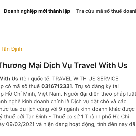
Doanh nghiệp mới thành lập
Tra cứu mã số thuế doan
goài NN
Đang hoạt động
h
Ngừng hoạt động và đã đóng
Tân Định
MST
ệm hữu hạn 1
NN
Ngừng hoạt động nhưng chưa
hương Mại Dịch Vụ Travel With Us
hoàn thành thủ tục đóng MST
ệm hữu hạn 2
With Us
(tên quốc tế: TRAVEL WITH US SERVICE
 ngoài NN
Không hoạt động tại địa chỉ đã
đăng ký
p có mã số thuế
0316712331
. Trụ sở đăng ký tại
ệm hữu hạn
 Hồ Chí Minh, Việt Nam. Người đại diện theo pháp luậ
nh nghề kinh doanh chính là Dịch vụ đặt chỗ và các
% vốn đầu tư
chức tua du lịch cùng với 9 ngành kinh doanh khác được
 thuế bởi Tân Định - Thuế cơ sở 1 Thành phố Hồ Chí
thể
ày 09/02/2021 và hiện đang hoạt động, tính đến nay đã