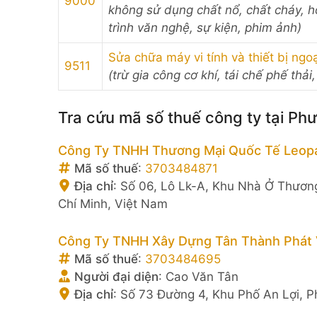
9000
không sử dụng chất nổ, chất cháy, h
trình văn nghệ, sự kiện, phim ảnh)
Sửa chữa máy vi tính và thiết bị ngoạ
9511
(trừ gia công cơ khí, tái chế phế thải,
Tra cứu mã số thuế công ty tại Ph
Công Ty TNHH Thương Mại Quốc Tế Leopa
Mã số thuế
:
3703484871
Địa chỉ
:
Số 06, Lô Lk-A, Khu Nhà Ở Thươn
Chí Minh, Việt Nam
Công Ty TNHH Xây Dựng Tân Thành Phát
Mã số thuế
:
3703484695
Người đại diện
:
Cao Văn Tân
Địa chỉ
:
Số 73 Đường 4, Khu Phố An Lợi, P