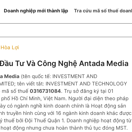
Doanh nghiệp mới thành lập
Tra cứu mã số thuế doan
goài NN
Đang hoạt động
h
Ngừng hoạt động và đã đóng
Hòa Lợi
MST
ệm hữu hạn 1
NN
Ngừng hoạt động nhưng chưa
Đầu Tư Và Công Nghệ Antada Media
hoàn thành thủ tục đóng MST
ệm hữu hạn 2
a Media
(tên quốc tế: INVESTMENT AND
 ngoài NN
Không hoạt động tại địa chỉ đã
đăng ký
TED; tên viết tắt: INVESTMENT AND TECHNOLOGY
ệm hữu hạn
ó mã số thuế
0316731084
. Trụ sở đăng ký tại 01
phố Hồ Chí Minh, Việt Nam. Người đại diện theo pháp
% vốn đầu tư
này có ngành nghề kinh doanh chính là Hoạt động sản
ình truyền hình cùng với 16 ngành kinh doanh khác được
thể
ý thuế bởi Đội Thuế Quận 1. Doanh nghiệp hoạt động từ
g hoạt động nhưng chưa hoàn thành thủ tục đóng MST.