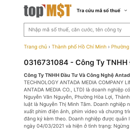
Chuyển
Tra cứu mã số thuế
đến
nội
dung
Tìm
kiếm
Thành phố Hồ Chí Minh
Công ty cổ phần n
MST
Thành phố Hà Nội
Công ty hợp doan
Trang chủ
›
Thành phố Hồ Chí Minh
›
Phường 
theo
tên
Đồng Nai
Công ty trách nhi
thành viên ngoài 
0316731084 - Công Ty TNHH 
công
Thành phố Đà Nẵng
ty,
Công ty trách nhi
Công Ty TNHH Đầu Tư Và Công Nghệ Antad
thành viên trở lên
người
Thành phố Hải Phòng
TECHNOLOGY ANTADA MEDIA COMPANY LIMI
đại
Công ty trách nhi
Thanh Hóa
ANTADA MEDIA CO., LTD) là doanh nghiệp c
diện
ngoài NN
Nguyễn Văn Nguyễn, Phường Hòa Lợi, Thành 
Bắc Ninh
hoặc
Doanh nghiệp 100
luật là Nguyễn Thị Minh Tâm. Doanh nghiệp 
mã
nước ngoài
Nghệ An
xuất phim điện ảnh, phim video và chương tr
số
Hộ kinh doanh cá 
đăng ký kèm theo. Doanh nghiệp được quản l
thuế
ngày 04/03/2021 và hiện ở tình trạng: Ngừn
...
Nhà nước