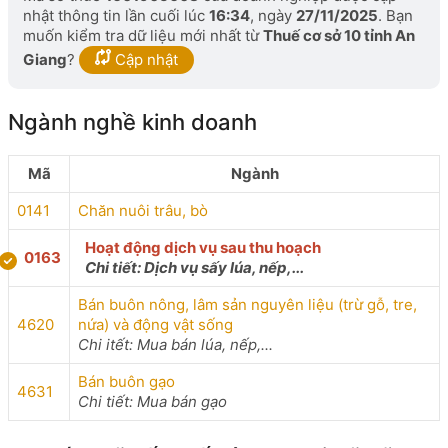
nhật thông tin lần cuối lúc
16:34
, ngày
27/11/2025
. Bạn
muốn kiểm tra dữ liệu mới nhất từ
Thuế cơ sở 10 tỉnh An
Giang
?
Cập nhật
Ngành nghề kinh doanh
Mã
Ngành
0141
Chăn nuôi trâu, bò
Hoạt động dịch vụ sau thu hoạch
0163
Chi tiết: Dịch vụ sấy lúa, nếp,...
Bán buôn nông, lâm sản nguyên liệu (trừ gỗ, tre,
4620
nứa) và động vật sống
Chi itết: Mua bán lúa, nếp,...
Bán buôn gạo
4631
Chi tiết: Mua bán gạo