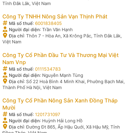
Tỉnh Đắk Lắk, Việt Nam
Công Ty TNHH Nông Sản Vạn Thịnh Phát
Mã số thuế
:
6001838405
Người đại diện
:
Trần Văn Hạnh
Địa chỉ
:
Thôn 7 - Hòa An, Xã Krông Pắc, Tỉnh Đắk Lắk,
Việt Nam
Công Ty Cổ Phần Đầu Tư Và Thương Mại Việt
Nam Vnp
Mã số thuế
:
0111534783
Người đại diện
:
Nguyễn Mạnh Tùng
Địa chỉ
:
Số 22 Hoà Bình 4 Minh Khai, Phường Bạch Mai,
Thành Phố Hà Nội, Việt Nam
Công Ty Cổ Phần Nông Sản Xanh Đồng Tháp
Mười
Mã số thuế
:
1201731097
Người đại diện
:
Huỳnh Hải Long Hồ
Địa chỉ
:
Đường Đt 865, Ấp Hậu Quới, Xã Hậu Mỹ, Tỉnh
Đồng Tháp, Việt Nam