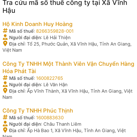
Tra cứu mã số thuế công ty tại Xã Vĩnh
Hậu
Hộ Kinh Doanh Huy Hoàng
Mã số thuế
:
8266359828-001
Người đại diện
:
Lê Hải Thiện
Địa chỉ
:
Tổ 25, Phước Quản, Xã Vĩnh Hậu, Tỉnh An Giang,
Việt Nam
Công Ty TNHH Một Thành Viên Vận Chuyển Hàng
Hóa Phát Tài
Mã số thuế
:
1600822765
Người đại diện
:
Lê Văn Hận
Địa chỉ
:
Ấp Vĩnh Thành, Xã Vĩnh Hậu, Tỉnh An Giang, Việt
Nam
Công Ty TNHH Phúc Thịnh
Mã số thuế
:
1600883630
Người đại diện
:
Châu Thanh Liêm
Địa chỉ
:
Ấp Hà Bao 1, Xã Vĩnh Hậu, Tỉnh An Giang, Việt
Nam