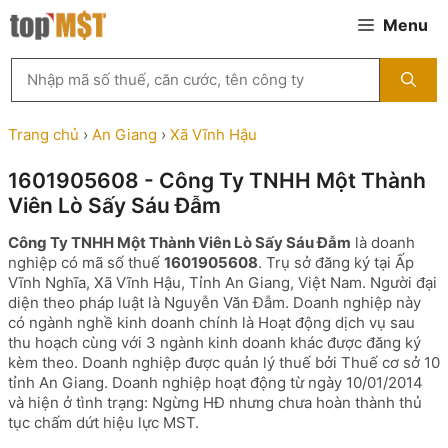
Chuyển
Menu
đến
nội
Tìm
dung
kiếm
MST
theo
Trang chủ
›
An Giang
›
Xã Vĩnh Hậu
tên
công
1601905608 - Công Ty TNHH Một Thành
ty,
Viên Lò Sấy Sáu Đẫm
người
đại
Công Ty TNHH Một Thành Viên Lò Sấy Sáu Đẫm
là doanh
diện
nghiệp có mã số thuế
1601905608
. Trụ sở đăng ký tại Ấp
hoặc
Vĩnh Nghĩa, Xã Vĩnh Hậu, Tỉnh An Giang, Việt Nam. Người đại
mã
diện theo pháp luật là Nguyễn Văn Đẫm. Doanh nghiệp này
số
có ngành nghề kinh doanh chính là Hoạt động dịch vụ sau
thuế
thu hoạch cùng với 3 ngành kinh doanh khác được đăng ký
...
kèm theo. Doanh nghiệp được quản lý thuế bởi Thuế cơ sở 10
tỉnh An Giang. Doanh nghiệp hoạt động từ ngày 10/01/2014
và hiện ở tình trạng: Ngừng HĐ nhưng chưa hoàn thành thủ
tục chấm dứt hiệu lực MST.