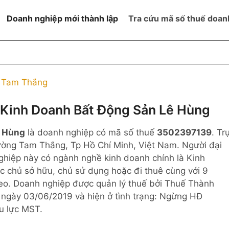
Doanh nghiệp mới thành lập
Tra cứu mã số thuế doan
goài NN
Đang hoạt động
h
Ngừng hoạt động và đã đóng
 Tam Thắng
MST
ệm hữu hạn 1
NN
Ngừng hoạt động nhưng chưa
Kinh Doanh Bất Động Sản Lê Hùng
hoàn thành thủ tục đóng MST
ệm hữu hạn 2
ê Hùng
là doanh nghiệp có mã số thuế
3502397139
. Tr
 ngoài NN
Không hoạt động tại địa chỉ đã
đăng ký
ường Tam Thắng, Tp Hồ Chí Minh, Việt Nam. Người đại
ệm hữu hạn
nghiệp này có ngành nghề kinh doanh chính là Kinh
 chủ sở hữu, chủ sử dụng hoặc đi thuê cùng với 9
% vốn đầu tư
eo. Doanh nghiệp được quản lý thuế bởi Thuế Thành
 ngày 03/06/2019 và hiện ở tình trạng: Ngừng HĐ
thể
u lực MST.