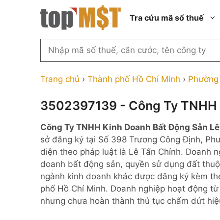
Chuyển
Tra cứu mã số thuế
đến
nội
dung
Tìm
kiếm
Thành phố Hồ Chí Minh
Công ty cổ phần n
MST
Thành phố Hà Nội
Công ty hợp doan
Trang chủ
›
Thành phố Hồ Chí Minh
›
Phường
theo
tên
Đồng Nai
Công ty trách nhi
thành viên ngoài 
3502397139 - Công Ty TNHH 
công
Thành phố Đà Nẵng
ty,
Công ty trách nhi
Công Ty TNHH Kinh Doanh Bất Động Sản L
thành viên trở lên
người
Thành phố Hải Phòng
sở đăng ký tại Số 398 Trương Công Định, Ph
đại
Công ty trách nhi
Thanh Hóa
diện theo pháp luật là Lê Tấn Chỉnh. Doanh 
diện
ngoài NN
doanh bất động sản, quyền sử dụng đất thuộc
Bắc Ninh
hoặc
Doanh nghiệp 100
ngành kinh doanh khác được đăng ký kèm th
mã
nước ngoài
Nghệ An
phố Hồ Chí Minh. Doanh nghiệp hoạt động từ
số
Hộ kinh doanh cá 
nhưng chưa hoàn thành thủ tục chấm dứt hiệ
thuế
...
Nhà nước