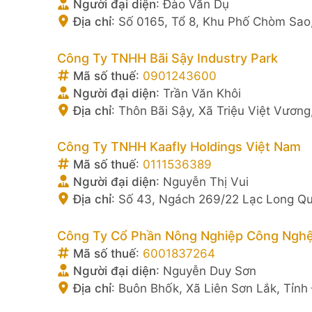
Người đại diện
:
Đào Văn Dụ
Địa chỉ
:
Số 0165, Tổ 8, Khu Phố Chòm Sao,
Công Ty TNHH Bãi Sậy Industry Park
Mã số thuế
:
0901243600
Người đại diện
:
Trần Văn Khôi
Địa chỉ
:
Thôn Bãi Sậy, Xã Triệu Việt Vươn
Công Ty TNHH Kaafly Holdings Việt Nam
Mã số thuế
:
0111536389
Người đại diện
:
Nguyễn Thị Vui
Địa chỉ
:
Số 43, Ngách 269/22 Lạc Long Qu
Công Ty Cổ Phần Nông Nghiệp Công Nghệ
Mã số thuế
:
6001837264
Người đại diện
:
Nguyễn Duy Sơn
Địa chỉ
:
Buôn Bhốk, Xã Liên Sơn Lắk, Tỉnh