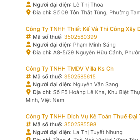
Người đại diện
:
Lê Thị Thoa
Địa chỉ
:
Số 09 Tôn Thất Tùng, Phường Tam
Công Ty TNHH Thiết Kế Và Thi Công Xây 
Mã số thuế
:
3502580399
Người đại diện
:
Phạm Minh Sáng
Địa chỉ
:
A8-5/29 Nguyễn Hữu Cảnh, Phườn
Công Ty TNHH TMDV Villa Ks Ch
Mã số thuế
:
3502585615
Người đại diện
:
Nguyễn Văn Sang
Địa chỉ
:
Số F5 Hoàng Lê Kha, Khu Biệt T
Minh, Việt Nam
Công Ty TNHH Dịch Vụ Kế Toán Thuế Đại
Mã số thuế
:
3502585598
Người đại diện
:
La Thị Tuyết Nhung
Địa chỉ
:
Tầng 4, Toà Nhà Viettel Vũng Tà