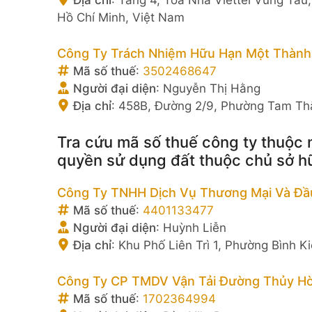
Hồ Chí Minh, Việt Nam
Công Ty Trách Nhiệm Hữu Hạn Một Thành
Mã số thuế
:
3502468647
Người đại diện
:
Nguyễn Thị Hằng
Địa chỉ
:
458B, Đường 2/9, Phường Tam Thắ
Tra cứu mã số thuế công ty thuộc
quyền sử dụng đất thuộc chủ sở h
Công Ty TNHH Dịch Vụ Thương Mại Và Đầu
Mã số thuế
:
4401133477
Người đại diện
:
Huỳnh Liễn
Địa chỉ
:
Khu Phố Liên Trì 1, Phường Bình K
Công Ty CP TMDV Vận Tải Đường Thủy Hò
Mã số thuế
:
1702364994