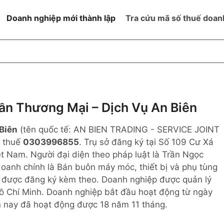
Doanh nghiệp mới thành lập
Tra cứu mã số thuế doan
goài NN
Đang hoạt động
h
Ngừng hoạt động và đã đóng
MST
ệm hữu hạn 1
NN
Ngừng hoạt động nhưng chưa
n Thương Mại – Dịch Vụ An Biên
hoàn thành thủ tục đóng MST
ệm hữu hạn 2
Biên
(tên quốc tế: AN BIEN TRADING - SERVICE JOINT
 ngoài NN
Không hoạt động tại địa chỉ đã
đăng ký
 thuế
0303996855
. Trụ sở đăng ký tại Số 109 Cư Xá
ệm hữu hạn
t Nam. Người đại diện theo pháp luật là Trần Ngọc
oanh chính là Bán buôn máy móc, thiết bị và phụ tùng
% vốn đầu tư
 được đăng ký kèm theo. Doanh nghiệp được quản lý
ồ Chí Minh. Doanh nghiệp bắt đầu hoạt động từ ngày
thể
n nay đã hoạt động được 18 năm 11 tháng.