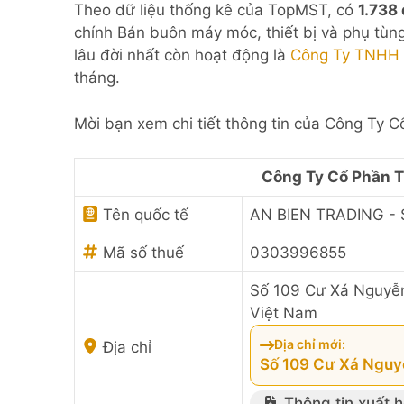
Theo dữ liệu thống kê của TopMST, có
1.738
chính Bán buôn máy móc, thiết bị và phụ tùn
lâu đời nhất còn hoạt động là
Công Ty TNHH 
tháng.
Mời bạn xem chi tiết thông tin của Công Ty 
Công Ty Cổ Phần T
Tên quốc tế
AN BIEN TRADING -
Mã số thuế
0303996855
Số 109 Cư Xá Nguyễn
Việt Nam
Địa chỉ mới:
Địa chỉ
Số 109 Cư Xá Nguyễ
Thông tin xuất 