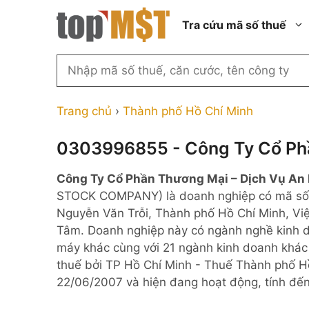
Chuyển
Tra cứu mã số thuế
đến
nội
dung
Tìm
kiếm
Thành phố Hồ Chí Minh
Công ty cổ phần n
MST
Thành phố Hà Nội
Công ty hợp doan
Trang chủ
›
Thành phố Hồ Chí Minh
theo
tên
Đồng Nai
Công ty trách nhi
thành viên ngoài 
0303996855 - Công Ty Cổ Phầ
công
Thành phố Đà Nẵng
ty,
Công ty trách nhi
Công Ty Cổ Phần Thương Mại – Dịch Vụ An 
thành viên trở lên
người
Thành phố Hải Phòng
STOCK COMPANY) là doanh nghiệp có mã số
đại
Công ty trách nhi
Thanh Hóa
Nguyễn Văn Trỗi, Thành phố Hồ Chí Minh, Việ
diện
ngoài NN
Tâm. Doanh nghiệp này có ngành nghề kinh d
Bắc Ninh
hoặc
Doanh nghiệp 100
máy khác cùng với 21 ngành kinh doanh khác
mã
nước ngoài
Nghệ An
thuế bởi TP Hồ Chí Minh - Thuế Thành phố H
số
Hộ kinh doanh cá 
22/06/2007 và hiện đang hoạt động, tính đế
thuế
...
Nhà nước