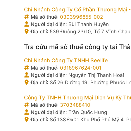
Chi Nhánh Công Ty Cổ Phần Thương Mại -
Mã số thuế
:
0303996855-002
Người đại diện
:
Bùi Thanh Huyền
Địa chỉ
:
539 Đường 23/10, Tổ 7 Vĩnh Châu
Tra cứu mã số thuế công ty tại Th
Chi Nhánh Công Ty TNHH Seelife
Mã số thuế
:
0318967624-001
Người đại diện
:
Nguyễn Thị Thanh Hoài
Địa chỉ
:
Số 26 Đường 19, Phường Phước Lo
Công Ty TNHH Thương Mại Dịch Vụ Kỹ Thu
Mã số thuế
:
3703488410
Người đại diện
:
Trần Quốc Hưng
Địa chỉ
:
Số 138 Đx01 Khu Phố Phú Mỹ 4, P