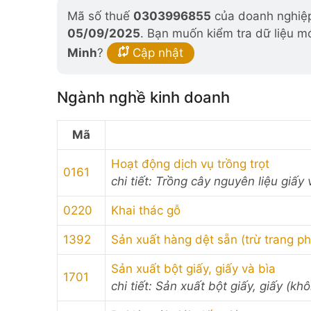
Mã số thuế
0303996855
của doanh nghiệp 
05/09/2025
. Bạn muốn kiểm tra dữ liệu m
Minh
?
Cập nhật
Ngành nghề kinh doanh
Mã
Hoạt động dịch vụ trồng trọt
0161
chi tiết: Trồng cây nguyên liệu giấy
0220
Khai thác gỗ
1392
Sản xuất hàng dệt sẵn (trừ trang p
Sản xuất bột giấy, giấy và bìa
1701
chi tiết: Sản xuất bột giấy, giấy (khô