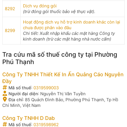
Dịch vụ đóng gói
8292
(trừ đóng gói thuốc bảo vệ thực vật).
Hoạt động dịch vụ hỗ trợ kinh doanh khác còn lại
chưa được phân vào đâu
8299
Chi tiết: Xuất nhập khẩu các mặt hàng Công ty
kinh doanh (trừ các mặt hàng nhà nước cấm)
Tra cứu mã số thuế công ty tại Phường
Phú Thạnh
Công Ty TNHH Thiết Kế In Ấn Quảng Cáo Nguyễn
Đầy
Mã số thuế
:
0319599003
Người đại diện
:
Nguyễn Thị Vân Tuyền
Địa chỉ
:
85 Quách Đình Bảo, Phường Phú Thạnh, Tp Hồ
Chí Minh, Việt Nam
Công Ty TNHH D Dab
Mã số thuế
:
0319598962