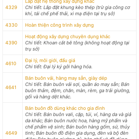
Lắp đặt hệ thống xây dựng khác
4329
Chi tiết: Lắp đặt khung kèo thép (trừ gia công cơ
khí, tái chế phế thải, xi mạ điện tại trụ sở)
4330
Hoàn thiện công trình xây dựng
Hoạt động xây dựng chuyên dụng khác
4390
Chi tiết: Khoan cắt bê tông (không hoạt động tại
trụ sở)
Đại lý, môi giới, đấu giá
4610
Chi tiết: Đại lý ký gởi hàng hóa.
Bán buôn vải, hàng may sẵn, giày dép
Chi tiết: Bán buôn vải sợi, quần áo may sẵn; Bán
4641
buôn thảm, đệm, chăn, màn, rèm, ga trải giường,
gối và hàng dệt khác.
Bán buôn đồ dùng khác cho gia đình
Chi tiết: Bán buôn vali, cặp, túi, ví, hàng da và giả
da khác; Bán buôn nước hoa, hàng mỹ phẩm và
chế phẩm vệ sinh; Bán buôn hàng gốm, sứ, thủy
4649
tinh; Bán buôn đồ điện gia dụng, đèn và bộ đèn