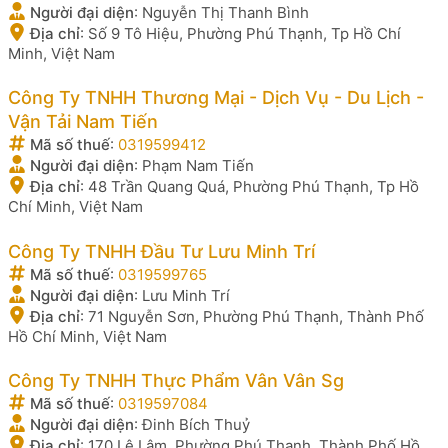
Người đại diện
:
Nguyễn Thị Thanh Bình
Địa chỉ
:
Số 9 Tô Hiệu, Phường Phú Thạnh, Tp Hồ Chí
Minh, Việt Nam
Công Ty TNHH Thương Mại - Dịch Vụ - Du Lịch -
Vận Tải Nam Tiến
Mã số thuế
:
0319599412
Người đại diện
:
Phạm Nam Tiến
Địa chỉ
:
48 Trần Quang Quá, Phường Phú Thạnh, Tp Hồ
Chí Minh, Việt Nam
Công Ty TNHH Đầu Tư Lưu Minh Trí
Mã số thuế
:
0319599765
Người đại diện
:
Lưu Minh Trí
Địa chỉ
:
71 Nguyễn Sơn, Phường Phú Thạnh, Thành Phố
Hồ Chí Minh, Việt Nam
Công Ty TNHH Thực Phẩm Vân Vân Sg
Mã số thuế
:
0319597084
Người đại diện
:
Đinh Bích Thuỷ
Địa chỉ
:
170 Lê Lâm, Phường Phú Thạnh, Thành Phố Hồ