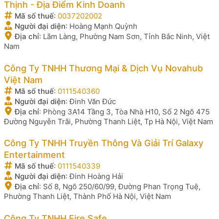
Thịnh - Địa Điểm Kinh Doanh
Mã số thuế
:
0037202002
Người đại diện
:
Hoàng Mạnh Quỳnh
Địa chỉ
:
Lãm Làng, Phường Nam Sơn, Tỉnh Bắc Ninh, Việt
Nam
Công Ty TNHH Thương Mại & Dịch Vụ Novahub
Việt Nam
Mã số thuế
:
0111540360
Người đại diện
:
Đinh Văn Đức
Địa chỉ
:
Phòng 3A14 Tầng 3, Tòa Nhà H10, Số 2 Ngõ 475
Đường Nguyễn Trãi, Phường Thanh Liệt, Tp Hà Nội, Việt Nam
Công Ty TNHH Truyền Thông Và Giải Trí Galaxy
Entertainment
Mã số thuế
:
0111540339
Người đại diện
:
Đinh Hoàng Hải
Địa chỉ
:
Số 8, Ngõ 250/60/99, Đường Phan Trọng Tuệ,
Phường Thanh Liệt, Thành Phố Hà Nội, Việt Nam
Công Ty TNHH Fire Safe