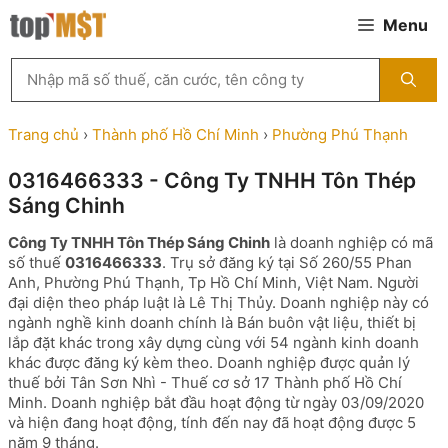
Chuyển
Menu
đến
nội
Tìm
dung
kiếm
MST
theo
Trang chủ
›
Thành phố Hồ Chí Minh
›
Phường Phú Thạnh
tên
công
0316466333 - Công Ty TNHH Tôn Thép
ty,
Sáng Chinh
người
đại
Công Ty TNHH Tôn Thép Sáng Chinh
là doanh nghiệp có mã
diện
số thuế
0316466333
. Trụ sở đăng ký tại Số 260/55 Phan
hoặc
Anh, Phường Phú Thạnh, Tp Hồ Chí Minh, Việt Nam. Người
mã
đại diện theo pháp luật là Lê Thị Thủy. Doanh nghiệp này có
số
ngành nghề kinh doanh chính là Bán buôn vật liệu, thiết bị
thuế
lắp đặt khác trong xây dựng cùng với 54 ngành kinh doanh
...
khác được đăng ký kèm theo. Doanh nghiệp được quản lý
thuế bởi Tân Sơn Nhì - Thuế cơ sở 17 Thành phố Hồ Chí
Minh. Doanh nghiệp bắt đầu hoạt động từ ngày 03/09/2020
và hiện đang hoạt động, tính đến nay đã hoạt động được 5
năm 9 tháng.