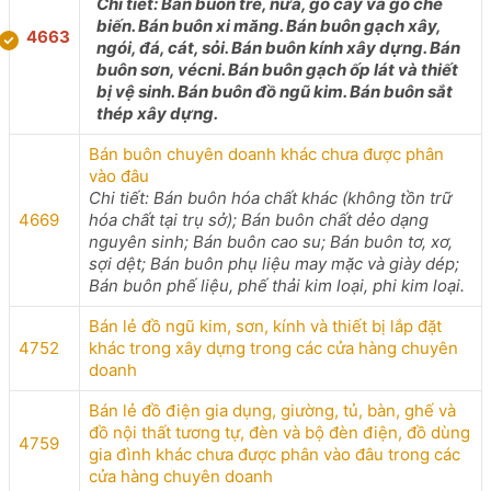
Chi tiết: Bán buôn tre, nứa, gỗ cây và gỗ chế
biến. Bán buôn xi măng. Bán buôn gạch xây,
4663
ngói, đá, cát, sỏi. Bán buôn kính xây dựng. Bán
buôn sơn, vécni. Bán buôn gạch ốp lát và thiết
bị vệ sinh. Bán buôn đồ ngũ kim. Bán buôn sắt
thép xây dựng.
Bán buôn chuyên doanh khác chưa được phân
vào đâu
Chi tiết: Bán buôn hóa chất khác (không tồn trữ
4669
hóa chất tại trụ sở); Bán buôn chất dẻo dạng
nguyên sinh; Bán buôn cao su; Bán buôn tơ, xơ,
sợi dệt; Bán buôn phụ liệu may mặc và giày dép;
Bán buôn phế liệu, phế thải kim loại, phi kim loại.
Bán lẻ đồ ngũ kim, sơn, kính và thiết bị lắp đặt
4752
khác trong xây dựng trong các cửa hàng chuyên
doanh
Bán lẻ đồ điện gia dụng, giường, tủ, bàn, ghế và
đồ nội thất tương tự, đèn và bộ đèn điện, đồ dùng
4759
gia đình khác chưa được phân vào đâu trong các
cửa hàng chuyên doanh