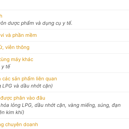
h
uôn dược phẩm và dụng cụ y tế.
i vi và phần mềm
tử, viễn thông
 tùng máy khác
 y tế
và các sản phẩm liên quan
g LPG và dầu nhớt cặn)
 được phân vào đâu
 hóa lỏng LPG, dầu nhớt cặn, vàng miếng, súng, đạn
ền kim khí)
àng chuyên doanh