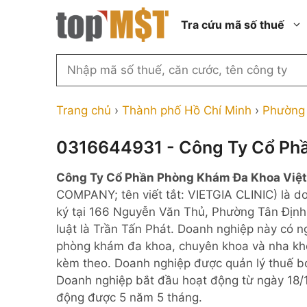
Chuyển
Tra cứu mã số thuế
đến
nội
dung
Tìm
kiếm
Thành phố Hồ Chí Minh
Công ty cổ phần n
MST
Thành phố Hà Nội
Công ty hợp doan
Trang chủ
›
Thành phố Hồ Chí Minh
›
Phường 
theo
tên
Đồng Nai
Công ty trách nhi
thành viên ngoài 
0316644931 - Công Ty Cổ Phầ
công
Thành phố Đà Nẵng
ty,
Công ty trách nhi
Công Ty Cổ Phần Phòng Khám Đa Khoa Việt
thành viên trở lên
người
Thành phố Hải Phòng
COMPANY; tên viết tắt: VIETGIA CLINIC) là 
đại
Công ty trách nhi
Thanh Hóa
ký tại 166 Nguyễn Văn Thủ, Phường Tân Định,
diện
ngoài NN
luật là Trần Tấn Phát. Doanh nghiệp này có 
Bắc Ninh
hoặc
Doanh nghiệp 100
phòng khám đa khoa, chuyên khoa và nha kh
mã
nước ngoài
Nghệ An
kèm theo. Doanh nghiệp được quản lý thuế bở
số
Hộ kinh doanh cá 
Doanh nghiệp bắt đầu hoạt động từ ngày 18/1
thuế
động được 5 năm 5 tháng.
...
Nhà nước