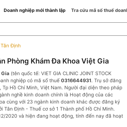
Doanh nghiệp mới thành lập
Tra cứu mã số thuế doan
goài NN
Đang hoạt động
h
Ngừng hoạt động và đã đóng
Tân Định
MST
ệm hữu hạn 1
NN
Ngừng hoạt động nhưng chưa
n Phòng Khám Đa Khoa Việt Gia
hoàn thành thủ tục đóng MST
ệm hữu hạn 2
 Gia
(tên quốc tế: VIET GIA CLINIC JOINT STOCK
 ngoài NN
Không hoạt động tại địa chỉ đã
đăng ký
doanh nghiệp có mã số thuế
0316644931
. Trụ sở đăng
ệm hữu hạn
 Tp Hồ Chí Minh, Việt Nam. Người đại diện theo pháp
ngành nghề kinh doanh chính là Hoạt động của các
% vốn đầu tư
oa cùng với 23 ngành kinh doanh khác được đăng ký
i Tân Định - Thuế cơ sở 1 Thành phố Hồ Chí Minh.
thể
2/2020 và hiện đang hoạt động, tính đến nay đã hoạt