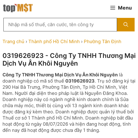
Chuyển
Menu
đến
nội
Tìm
dung
kiếm
MST
theo
Trang chủ
›
Thành phố Hồ Chí Minh
›
Phường Tân Định
tên
công
0319626923 - Công Ty TNHH Thương Mại
ty,
Dịch Vụ Ân Khôi Nguyên
người
đại
Công Ty TNHH Thương Mại Dịch Vụ Ân Khôi Nguyên
là
diện
doanh nghiệp có mã số thuế
0319626923
. Trụ sở đăng ký tại
hoặc
290 Hai Bà Trưng, Phường Tân Định, Tp Hồ Chí Minh, Việt
mã
Nam. Người đại diện theo pháp luật là Nguyễn Đăng Khoa.
số
Doanh nghiệp này có ngành nghề kinh doanh chính là Sửa
thuế
chữa máy móc, thiết bị cùng với 13 ngành kinh doanh khác
...
được đăng ký kèm theo. Doanh nghiệp được quản lý thuế bởi
Thuế cơ sở 1 Thành phố Hồ Chí Minh. Doanh nghiệp bắt đầu
hoạt động từ ngày 08/07/2026 và hiện đang hoạt động, tính
đến nay đã hoạt động được chưa đầy 1 tháng.