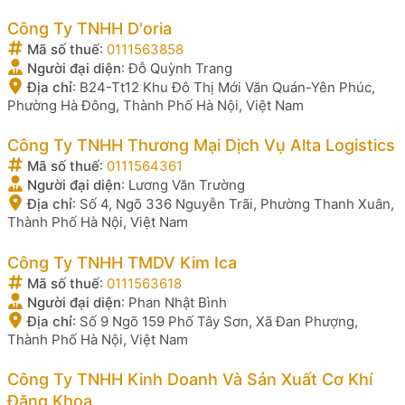
Công Ty TNHH D'oria
Mã số thuế
:
0111563858
Người đại diện
:
Đỗ Quỳnh Trang
Địa chỉ
:
B24-Tt12 Khu Đô Thị Mới Văn Quán-Yên Phúc,
Phường Hà Đông, Thành Phố Hà Nội, Việt Nam
Công Ty TNHH Thương Mại Dịch Vụ Alta Logistics
Mã số thuế
:
0111564361
Người đại diện
:
Lương Văn Trường
Địa chỉ
:
Số 4, Ngõ 336 Nguyễn Trãi, Phường Thanh Xuân,
Thành Phố Hà Nội, Việt Nam
Công Ty TNHH TMDV Kim Ica
Mã số thuế
:
0111563618
Người đại diện
:
Phan Nhật Bình
Địa chỉ
:
Số 9 Ngõ 159 Phố Tây Sơn, Xã Đan Phượng,
Thành Phố Hà Nội, Việt Nam
Công Ty TNHH Kinh Doanh Và Sản Xuất Cơ Khí
Đăng Khoa