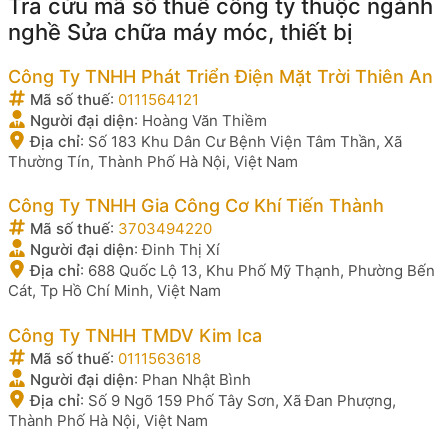
Tra cứu mã số thuế công ty thuộc ngành
nghề Sửa chữa máy móc, thiết bị
Công Ty TNHH Phát Triển Điện Mặt Trời Thiên An
Mã số thuế
:
0111564121
Người đại diện
:
Hoàng Văn Thiềm
Địa chỉ
:
Số 183 Khu Dân Cư Bệnh Viện Tâm Thần, Xã
Thường Tín, Thành Phố Hà Nội, Việt Nam
Công Ty TNHH Gia Công Cơ Khí Tiến Thành
Mã số thuế
:
3703494220
Người đại diện
:
Đinh Thị Xí
Địa chỉ
:
688 Quốc Lộ 13, Khu Phố Mỹ Thạnh, Phường Bến
Cát, Tp Hồ Chí Minh, Việt Nam
Công Ty TNHH TMDV Kim Ica
Mã số thuế
:
0111563618
Người đại diện
:
Phan Nhật Bình
Địa chỉ
:
Số 9 Ngõ 159 Phố Tây Sơn, Xã Đan Phượng,
Thành Phố Hà Nội, Việt Nam