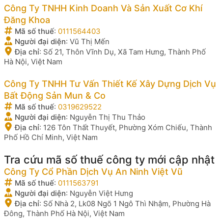
Công Ty TNHH Kinh Doanh Và Sản Xuất Cơ Khí
Đăng Khoa
Mã số thuế
:
0111564403
Người đại diện
:
Vũ Thị Mến
Địa chỉ
:
Số 21, Thôn Vĩnh Dụ, Xã Tam Hưng, Thành Phố
Hà Nội, Việt Nam
Công Ty TNHH Tư Vấn Thiết Kế Xây Dựng Dịch Vụ
Bất Động Sản Mun & Co
Mã số thuế
:
0319629522
Người đại diện
:
Nguyễn Thị Thu Thảo
Địa chỉ
:
126 Tôn Thất Thuyết, Phường Xóm Chiếu, Thành
Phố Hồ Chí Minh, Việt Nam
Tra cứu mã số thuế công ty mới cập nhật
Công Ty Cổ Phần Dịch Vụ An Ninh Việt Vũ
Mã số thuế
:
0111563791
Người đại diện
:
Nguyễn Việt Hưng
Địa chỉ
:
Số Nhà 2, Lk08 Ngõ 1 Ngô Thì Nhậm, Phường Hà
Đông, Thành Phố Hà Nội, Việt Nam