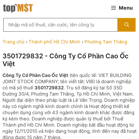
Chuyển
Menu
đến
nội
Tìm
dung
kiếm
MST
theo
Trang chủ
›
Thành phố Hồ Chí Minh
›
Phường Tam Thắng
tên
công
3501729832 - Công Ty Cổ Phần Cao Ốc
ty,
Việt
người
đại
Công Ty Cổ Phần Cao Ốc Việt
(tên quốc tế: VIET BUILDING
diện
JOINT STOCK COMPANY; tên viết tắt: VIB) là doanh nghiệp
hoặc
có mã số thuế
3501729832
. Trụ sở đăng ký tại Số 35D
mã
Đường 30/4, Phường Tam Thắng, Tp Hồ Chí Minh, Việt Nam.
số
Người đại diện theo pháp luật là Lê Văn Trọng. Doanh nghiệp
thuế
này có ngành nghề kinh doanh chính là Hoạt động thiết kế
...
chuyên dụng cùng với 43 ngành kinh doanh khác được đăng
ký kèm theo. Doanh nghiệp được quản lý thuế bởi Thuế
Thành phố Hồ Chí Minh. Doanh nghiệp bắt đầu hoạt động từ
ngày 12/11/2010 và hiện đang hoạt động, tính đến nay đã hoạt
động được 15 năm 7 tháng.