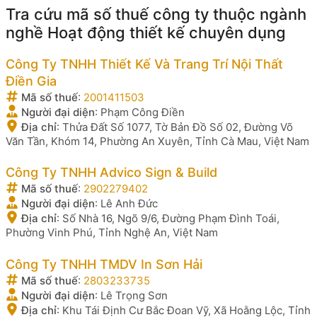
Tra cứu mã số thuế công ty thuộc ngành
nghề Hoạt động thiết kế chuyên dụng
Công Ty TNHH Thiết Kế Và Trang Trí Nội Thất
Điền Gia
Mã số thuế
:
2001411503
Người đại diện
:
Phạm Công Điền
Địa chỉ
:
Thửa Đất Số 1077, Tờ Bản Đồ Số 02, Đường Võ
Văn Tần, Khóm 14, Phường An Xuyên, Tỉnh Cà Mau, Việt Nam
Công Ty TNHH Advico Sign & Build
Mã số thuế
:
2902279402
Người đại diện
:
Lê Anh Đức
Địa chỉ
:
Số Nhà 16, Ngõ 9/6, Đường Phạm Đình Toái,
Phường Vinh Phú, Tỉnh Nghệ An, Việt Nam
Công Ty TNHH TMDV In Sơn Hải
Mã số thuế
:
2803233735
Người đại diện
:
Lê Trọng Sơn
Địa chỉ
:
Khu Tái Định Cư Bắc Đoan Vỹ, Xã Hoằng Lộc, Tỉnh