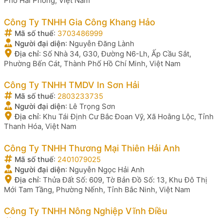
Phố Hải Phòng, Việt Nam
Công Ty TNHH Gia Công Khang Hảo
Mã số thuế
:
3703486999
Người đại diện
:
Nguyễn Đăng Lành
Địa chỉ
:
Số Nhà 34, G30, Đường N6-Lh, Ấp Cầu Sắt,
Phường Bến Cát, Thành Phố Hồ Chí Minh, Việt Nam
Công Ty TNHH TMDV In Sơn Hải
Mã số thuế
:
2803233735
Người đại diện
:
Lê Trọng Sơn
Địa chỉ
:
Khu Tái Định Cư Bắc Đoan Vỹ, Xã Hoằng Lộc, Tỉnh
Thanh Hóa, Việt Nam
Công Ty TNHH Thương Mại Thiên Hải Anh
Mã số thuế
:
2401079025
Người đại diện
:
Nguyễn Ngọc Hải Anh
Địa chỉ
:
Thửa Đất Số: 609, Tờ Bản Đồ Số: 13, Khu Đô Thị
Mới Tam Tầng, Phường Nếnh, Tỉnh Bắc Ninh, Việt Nam
Công Ty TNHH Nông Nghiệp Vĩnh Điều