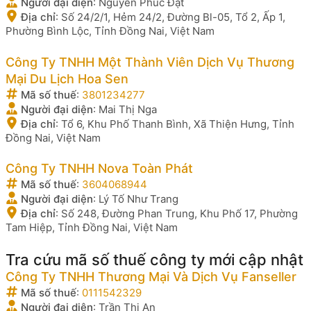
Người đại diện
:
Nguyễn Phúc Đạt
Địa chỉ
:
Số 24/2/1, Hẻm 24/2, Đường Bl-05, Tổ 2, Ấp 1,
Phường Bình Lộc, Tỉnh Đồng Nai, Việt Nam
Công Ty TNHH Một Thành Viên Dịch Vụ Thương
Mại Du Lịch Hoa Sen
Mã số thuế
:
3801234277
Người đại diện
:
Mai Thị Nga
Địa chỉ
:
Tổ 6, Khu Phố Thanh Bình, Xã Thiện Hưng, Tỉnh
Đồng Nai, Việt Nam
Công Ty TNHH Nova Toàn Phát
Mã số thuế
:
3604068944
Người đại diện
:
Lý Tố Như Trang
Địa chỉ
:
Số 248, Đường Phan Trung, Khu Phố 17, Phường
Tam Hiệp, Tỉnh Đồng Nai, Việt Nam
Tra cứu mã số thuế công ty mới cập nhật
Công Ty TNHH Thương Mại Và Dịch Vụ Fanseller
Mã số thuế
:
0111542329
Người đại diện
:
Trần Thị An