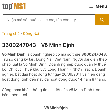
Chuyển
Menu
đến
nội
Tìm
dung
kiếm
MST
theo
Trang chủ
›
Đồng Nai
tên
công
3600247043 - Võ Minh Định
ty,
người
Võ Minh Định
là doanh nghiệp có mã số thuế
3600247043
.
đại
Trụ sở đăng ký tại , Đồng Nai, Việt Nam. Người đại diện theo
diện
pháp luật là Võ Minh Định. Doanh nghiệp được quản lý thuế
hoặc
bởi Chi cục Thuế khu vực Long Thành - Nhơn Trạch. Doanh
mã
nghiệp bắt đầu hoạt động từ ngày 20/09/2011 và hiện đang
số
hoạt động, tính đến nay đã hoạt động được 14 năm 8 tháng.
thuế
...
Cùng tham khảo thông tin chi tiết của Võ Minh Định trong
bảng bên dưới.
Võ Minh Định