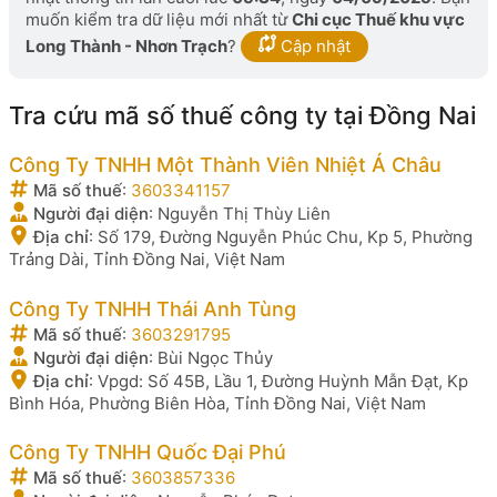
muốn kiểm tra dữ liệu mới nhất từ
Chi cục Thuế khu vực
Long Thành - Nhơn Trạch
?
Cập nhật
Tra cứu mã số thuế công ty tại Đồng Nai
Công Ty TNHH Một Thành Viên Nhiệt Á Châu
Mã số thuế
:
3603341157
Người đại diện
:
Nguyễn Thị Thùy Liên
Địa chỉ
:
Số 179, Đường Nguyễn Phúc Chu, Kp 5, Phường
Trảng Dài, Tỉnh Đồng Nai, Việt Nam
Công Ty TNHH Thái Anh Tùng
Mã số thuế
:
3603291795
Người đại diện
:
Bùi Ngọc Thủy
Địa chỉ
:
Vpgd: Số 45B, Lầu 1, Đường Huỳnh Mẫn Đạt, Kp
Bình Hóa, Phường Biên Hòa, Tỉnh Đồng Nai, Việt Nam
Công Ty TNHH Quốc Đại Phú
Mã số thuế
:
3603857336