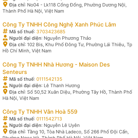
Địa chỉ
:
No04 - Lk118 Cổng Đổng, Phường Dương Nội,
Thành Phố Hà Nội, Việt Nam
Công Ty TNHH Công Nghệ Xanh Phúc Lâm
Mã số thuế
:
3703423685
Người đại diện
:
Nguyễn Phương Thảo
Địa chỉ
:
102 Bis, Khu Phố Đông Tư, Phường Lái Thiêu, Tp
Hồ Chí Minh, Việt Nam
Công Ty TNHH Nhà Hương - Maison Des
Senteurs
Mã số thuế
:
0111542135
Người đại diện
:
Lê Thanh Hương
Địa chỉ
:
Số 50,52 Xuân Diệu, Phường Tây Hồ, Thành Phố
Hà Nội, Việt Nam
Công Ty TNHH Vân Hoà 559
Mã số thuế
:
0111542713
Người đại diện
:
Nguyễn Lê Uyên
Địa chỉ
:
Tầng 10, Tòa Nhà Ladeco, Số 266 Phố Đội Cấn,
Phường Ngọc Hà, Thành Phố Hà Nội, Việt Nam