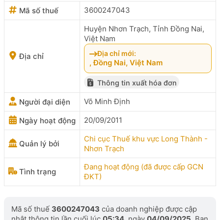
3600247043
Mã số thuế
Huyện Nhơn Trạch, Tỉnh Đồng Nai,
Việt Nam
Địa chỉ mới:
Địa chỉ
, Đồng Nai, Việt Nam
Thông tin xuất hóa đơn
Võ Minh Định
Người đại diện
20/09/2011
Ngày hoạt động
Chi cục Thuế khu vực Long Thành -
Quản lý bởi
Nhơn Trạch
Đang hoạt động (đã được cấp GCN
Tình trạng
ĐKT)
Mã số thuế
3600247043
của doanh nghiệp được cập
nhật thông tin lần cuối lúc
05:34
, ngày
04/09/2025
. Bạn