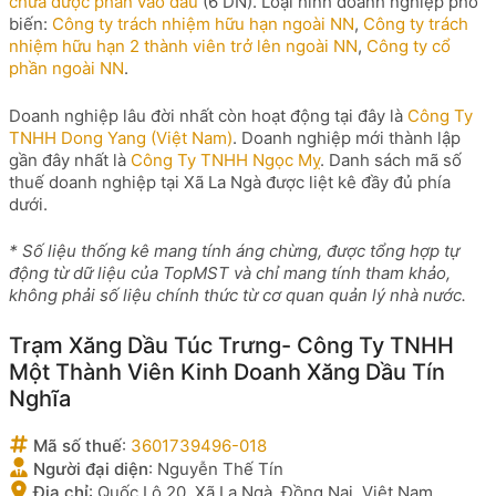
chưa được phân vào đâu
(6 DN). Loại hình doanh nghiệp phổ
biến:
Công ty trách nhiệm hữu hạn ngoài NN
,
Công ty trách
nhiệm hữu hạn 2 thành viên trở lên ngoài NN
,
Công ty cổ
phần ngoài NN
.
Doanh nghiệp lâu đời nhất còn hoạt động tại đây là
Công Ty
TNHH Dong Yang (Việt Nam)
. Doanh nghiệp mới thành lập
gần đây nhất là
Công Ty TNHH Ngọc Mỵ
. Danh sách mã số
thuế doanh nghiệp tại Xã La Ngà được liệt kê đầy đủ phía
dưới.
* Số liệu thống kê mang tính áng chừng, được tổng hợp tự
động từ dữ liệu của TopMST và chỉ mang tính tham khảo,
không phải số liệu chính thức từ cơ quan quản lý nhà nước.
Trạm Xăng Dầu Túc Trưng- Công Ty TNHH
Một Thành Viên Kinh Doanh Xăng Dầu Tín
Nghĩa
Mã số thuế
:
3601739496-018
Người đại diện
:
Nguyễn Thế Tín
Địa chỉ
:
Quốc Lộ 20, Xã La Ngà, Đồng Nai, Việt Nam