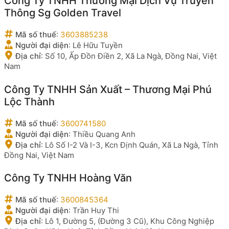
Công Ty TNHH Thương Mại Dịch Vụ Truyền
Thông Sg Golden Travel
Mã số thuế
:
3603885238
Người đại diện
:
Lê Hữu Tuyền
Địa chỉ
:
Số 10, Ấp Đồn Điền 2, Xã La Ngà, Đồng Nai, Việt
Nam
Công Ty TNHH Sản Xuất – Thương Mại Phú
Lộc Thành
Mã số thuế
:
3600741580
Người đại diện
:
Thiều Quang Anh
Địa chỉ
:
Lô Số I-2 Và I-3, Kcn Định Quán, Xã La Ngà, Tỉnh
Đồng Nai, Việt Nam
Công Ty TNHH Hoàng Văn
Mã số thuế
:
3600845364
Người đại diện
:
Trần Huy Thi
Địa chỉ
:
Lô 1, Đường 5, (Đường 3 Cũ), Khu Công Nghiệp