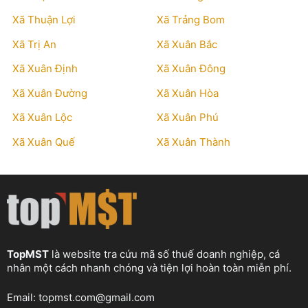
Xã Thuận Lợi
Xã Trảng Bom
Xã Trị An
Xã Xuân Bắc
Xã Xuân Định
Xã Xuân Đông
Xã Xuân Đường
Xã Xuân Hòa
Xã Xuân Lộc
Xã Xuân Phú
Xã Xuân Quế
Xã Xuân Thành
TopMST
là website tra cứu mã số thuế doanh nghiệp, cá
nhân một cách nhanh chóng và tiện lợi hoàn toàn miễn phí.
Email:
topmst.com@gmail.com