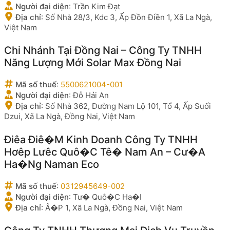
Người đại diện
:
Trần Kim Đạt
Địa chỉ
:
Số Nhà 28/3, Kdc 3, Ấp Đồn Điền 1, Xã La Ngà,
Việt Nam
Chi Nhánh Tại Đồng Nai – Công Ty TNHH
Năng Lượng Mới Solar Max Đồng Nai
Mã số thuế
:
5500621004-001
Người đại diện
:
Đỗ Hải An
Địa chỉ
:
Số Nhà 362, Đường Nam Lộ 101, Tổ 4, Ấp Suối
Dzui, Xã La Ngà, Đồng Nai, Việt Nam
Điêa Điê�M Kinh Doanh Công Ty TNHH
Hơêp Lưêc Quô�C Tê� Nam An – Cư�A
Ha�Ng Naman Eco
Mã số thuế
:
0312945649-002
Người đại diện
:
Tư� Quô�C Ha�I
Địa chỉ
:
Â�P 1, Xã La Ngà, Đồng Nai, Việt Nam