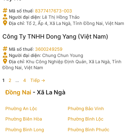
Mã số thuế
:
8377417673-003
Người đại diện
:
Lê Thị Hồng Thảo
Địa chỉ
:
Tổ 2, Ấp 4, Xã La Ngà, Tỉnh Đồng Nai, Việt Nam
Công Ty TNHH Dong Yang (Việt Nam)
Mã số thuế
:
3600249259
Người đại diện
:
Chung Chun Young
Địa chỉ
:
Khu Công Nghiệp Định Quán, Xã La Ngà, Tỉnh
Đồng Nai, Việt Nam
Trang
Trang
Trang
1
2
…
4
Tiếp
→
Đồng Nai
- Xã La Ngà
Phường An Lộc
Phường Bảo Vinh
Phường Biên Hòa
Phường Bình Lộc
Phường Bình Long
Phường Bình Phước