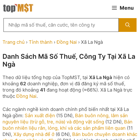
Chuyển
Menu
đến
nội
Tìm
dung
kiếm
MST
theo
Trang chủ
›
Tỉnh thành
›
Đồng Nai
›
Xã La Ngà
tên
công
Danh Sách Mã Số Thuế, Công Ty Tại Xã La
ty,
Ngà
người
đại
diện
Theo dữ liệu tổng hợp của TopMST, tại
Xã La Ngà
hiện có
hoặc
khoảng
62
doanh nghiệp, đơn vị đã đăng ký mã số thuế,
mã
trong đó khoảng
41
đang hoạt động (≈66%). Xã La Ngà trực
số
thuộc
Đồng Nai
.
thuế
...
Các ngành nghề kinh doanh chính phổ biến nhất tại Xã La
Ngà gồm:
Sản xuất điện
(15 DN),
Bán buôn nông, lâm sản
nguyên liệu (trừ gỗ, tre, nứa) và động vật sống
(12 DN),
Bán
buôn nhiên liệu rắn, lỏng, khí và các sản phẩm liên quan
(11
DN),
Xây dựng nhà để ở
(6 DN),
Bán buôn chuyên doanh khác