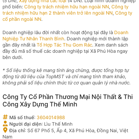
(5 DN),
Xây dựng nhà các loại
(4 DN). Loại hình doanh nghiệp
phổ biến:
Công ty trách nhiệm hữu hạn ngoài NN
,
Công ty
trách nhiệm hữu hạn 2 thành viên trở lên ngoài NN
,
Công ty
cổ phần ngoài NN
.
Doanh nghiệp lâu đời nhất còn hoạt động tại đây là
Doanh
Nghiệp Tư Nhân Thanh Bình
. Doanh nghiệp mới thành lập
gần đây nhất là
Tổ Hợp Tác Thu Gom Rác
. Xem danh sách
đầy đủ mã số thuế các doanh nghiệp tại Xã Phú Hòa ngay
bên dưới.
* Số liệu thống kê mang tính áng chừng, được tổng hợp tự
động từ dữ liệu của TopMST và chỉ mang tính tham khảo,
không phải số liệu chính thức từ cơ quan quản lý nhà nước.
Công Ty Cổ Phần Thương Mại Nội Thất & Thi
Công Xây Dựng Thế Minh
Mã số thuế
:
3604014988
Người đại diện
:
Lìu Thế Minh
Địa chỉ
:
Số 67 Phố 5, Ấp 4, Xã Phú Hòa, Đồng Nai, Việt
Nam