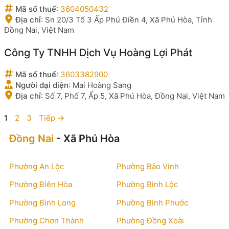
Mã số thuế
:
3604050432
Địa chỉ
:
Sn 20/3 Tổ 3 Ấp Phú Điền 4, Xã Phú Hòa, Tỉnh
Đồng Nai, Việt Nam
Công Ty TNHH Dịch Vụ Hoàng Lợi Phát
Mã số thuế
:
3603382900
Người đại diện
:
Mai Hoàng Sang
Địa chỉ
:
Số 7, Phố 7, Ấp 5, Xã Phú Hòa, Đồng Nai, Việt Nam
Trang
Trang
Trang
1
2
3
Tiếp
→
Đồng Nai
- Xã Phú Hòa
Phường An Lộc
Phường Bảo Vinh
Phường Biên Hòa
Phường Bình Lộc
Phường Bình Long
Phường Bình Phước
Phường Chơn Thành
Phường Đồng Xoài