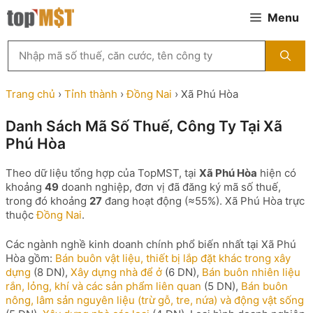
Chuyển
Menu
đến
nội
Tìm
dung
kiếm
MST
theo
Trang chủ
›
Tỉnh thành
›
Đồng Nai
›
Xã Phú Hòa
tên
công
Danh Sách Mã Số Thuế, Công Ty Tại Xã
ty,
Phú Hòa
người
đại
diện
Theo dữ liệu tổng hợp của TopMST, tại
Xã Phú Hòa
hiện có
hoặc
khoảng
49
doanh nghiệp, đơn vị đã đăng ký mã số thuế,
mã
trong đó khoảng
27
đang hoạt động (≈55%). Xã Phú Hòa trực
số
thuộc
Đồng Nai
.
thuế
...
Các ngành nghề kinh doanh chính phổ biến nhất tại Xã Phú
Hòa gồm:
Bán buôn vật liệu, thiết bị lắp đặt khác trong xây
dựng
(8 DN),
Xây dựng nhà để ở
(6 DN),
Bán buôn nhiên liệu
rắn, lỏng, khí và các sản phẩm liên quan
(5 DN),
Bán buôn
nông, lâm sản nguyên liệu (trừ gỗ, tre, nứa) và động vật sống