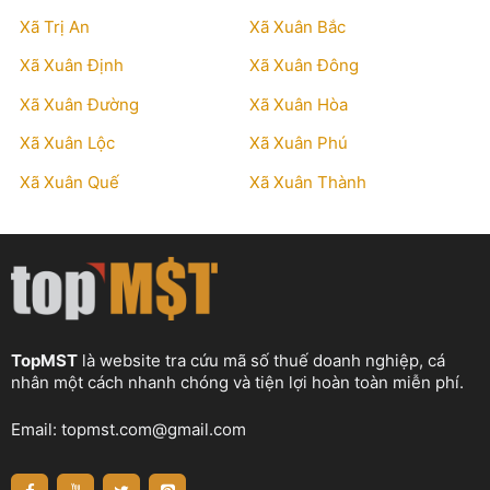
Xã Trị An
Xã Xuân Bắc
Xã Xuân Định
Xã Xuân Đông
Xã Xuân Đường
Xã Xuân Hòa
Xã Xuân Lộc
Xã Xuân Phú
Xã Xuân Quế
Xã Xuân Thành
TopMST
là website tra cứu mã số thuế doanh nghiệp, cá
nhân một cách nhanh chóng và tiện lợi hoàn toàn miễn phí.
Email:
topmst.com@gmail.com