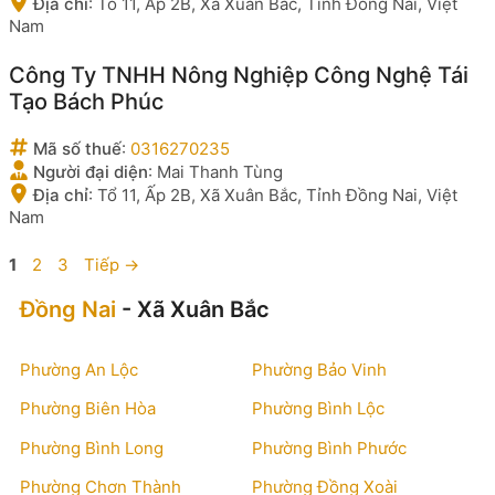
Địa chỉ
:
Tổ 11, Ấp 2B, Xã Xuân Bắc, Tỉnh Đồng Nai, Việt
Nam
Công Ty TNHH Nông Nghiệp Công Nghệ Tái
Tạo Bách Phúc
Mã số thuế
:
0316270235
Người đại diện
:
Mai Thanh Tùng
Địa chỉ
:
Tổ 11, Ấp 2B, Xã Xuân Bắc, Tỉnh Đồng Nai, Việt
Nam
Trang
Trang
Trang
1
2
3
Tiếp
→
Đồng Nai
- Xã Xuân Bắc
Phường An Lộc
Phường Bảo Vinh
Phường Biên Hòa
Phường Bình Lộc
Phường Bình Long
Phường Bình Phước
Phường Chơn Thành
Phường Đồng Xoài