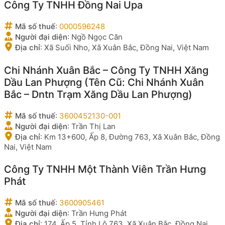
Công Ty TNHH Đồng Nai Upa
Mã số thuế
:
0000596248
Người đại diện
:
Ngồ Ngọc Căn
Địa chỉ
:
Xã Suối Nho, Xã Xuân Bắc, Đồng Nai, Việt Nam
Chi Nhánh Xuân Bắc – Công Ty TNHH Xăng
Dầu Lan Phượng (Tên Cũ: Chi Nhánh Xuân
Bắc – Dntn Trạm Xăng Dầu Lan Phượng)
Mã số thuế
:
3600452130-001
Người đại diện
:
Trần Thị Lan
Địa chỉ
:
Km 13+600, Ấp 8, Đường 763, Xã Xuân Bắc, Đồng
Nai, Việt Nam
Công Ty TNHH Một Thành Viên Trần Hưng
Phát
Mã số thuế
:
3600905461
Người đại diện
:
Trần Hưng Phát
Địa chỉ
:
174, Ấp 5, Tỉnh Lộ 763, Xã Xuân Bắc, Đồng Nai,