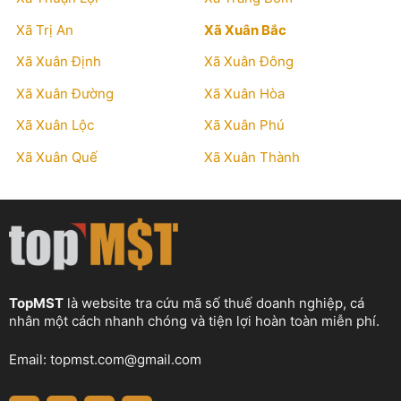
Xã Trị An
Xã Xuân Bắc
Xã Xuân Định
Xã Xuân Đông
Xã Xuân Đường
Xã Xuân Hòa
Xã Xuân Lộc
Xã Xuân Phú
Xã Xuân Quế
Xã Xuân Thành
TopMST
là website tra cứu mã số thuế doanh nghiệp, cá
nhân một cách nhanh chóng và tiện lợi hoàn toàn miễn phí.
Email:
topmst.com@gmail.com