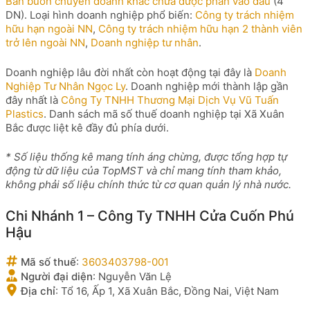
Bán buôn chuyên doanh khác chưa được phân vào đâu
(4
DN). Loại hình doanh nghiệp phổ biến:
Công ty trách nhiệm
hữu hạn ngoài NN
,
Công ty trách nhiệm hữu hạn 2 thành viên
trở lên ngoài NN
,
Doanh nghiệp tư nhân
.
Doanh nghiệp lâu đời nhất còn hoạt động tại đây là
Doanh
Nghiệp Tư Nhân Ngọc Ly
. Doanh nghiệp mới thành lập gần
đây nhất là
Công Ty TNHH Thương Mại Dịch Vụ Vũ Tuấn
Plastics
. Danh sách mã số thuế doanh nghiệp tại Xã Xuân
Bắc được liệt kê đầy đủ phía dưới.
* Số liệu thống kê mang tính áng chừng, được tổng hợp tự
động từ dữ liệu của TopMST và chỉ mang tính tham khảo,
không phải số liệu chính thức từ cơ quan quản lý nhà nước.
Chi Nhánh 1 – Công Ty TNHH Cửa Cuốn Phú
Hậu
Mã số thuế
:
3603403798-001
Người đại diện
:
Nguyễn Văn Lệ
Địa chỉ
:
Tổ 16, Ấp 1, Xã Xuân Bắc, Đồng Nai, Việt Nam