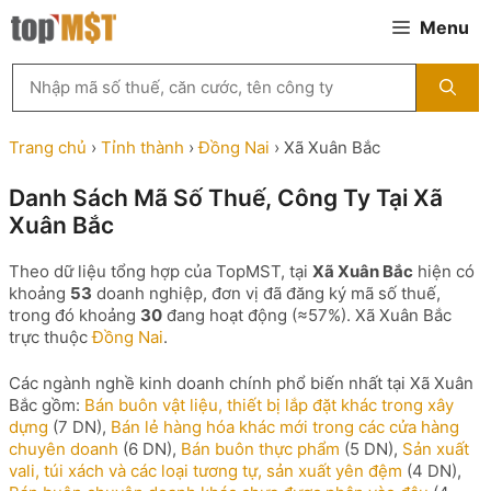
Chuyển
Menu
đến
nội
Tìm
dung
kiếm
MST
theo
Trang chủ
›
Tỉnh thành
›
Đồng Nai
›
Xã Xuân Bắc
tên
công
Danh Sách Mã Số Thuế, Công Ty Tại Xã
ty,
Xuân Bắc
người
đại
diện
Theo dữ liệu tổng hợp của TopMST, tại
Xã Xuân Bắc
hiện có
hoặc
khoảng
53
doanh nghiệp, đơn vị đã đăng ký mã số thuế,
mã
trong đó khoảng
30
đang hoạt động (≈57%). Xã Xuân Bắc
số
trực thuộc
Đồng Nai
.
thuế
...
Các ngành nghề kinh doanh chính phổ biến nhất tại Xã Xuân
Bắc gồm:
Bán buôn vật liệu, thiết bị lắp đặt khác trong xây
dựng
(7 DN),
Bán lẻ hàng hóa khác mới trong các cửa hàng
chuyên doanh
(6 DN),
Bán buôn thực phẩm
(5 DN),
Sản xuất
vali, túi xách và các loại tương tự, sản xuất yên đệm
(4 DN),