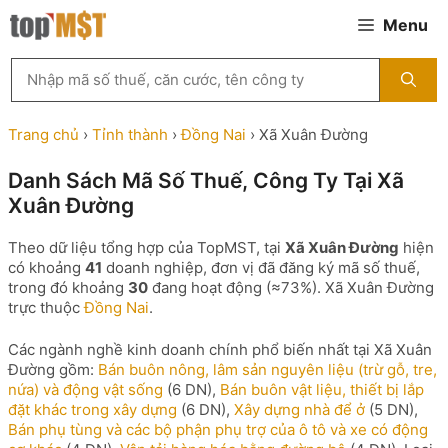
Chuyển
Menu
đến
nội
Tìm
dung
kiếm
MST
theo
Trang chủ
›
Tỉnh thành
›
Đồng Nai
›
Xã Xuân Đường
tên
công
Danh Sách Mã Số Thuế, Công Ty Tại Xã
ty,
Xuân Đường
người
đại
diện
Theo dữ liệu tổng hợp của TopMST, tại
Xã Xuân Đường
hiện
hoặc
có khoảng
41
doanh nghiệp, đơn vị đã đăng ký mã số thuế,
mã
trong đó khoảng
30
đang hoạt động (≈73%). Xã Xuân Đường
số
trực thuộc
Đồng Nai
.
thuế
...
Các ngành nghề kinh doanh chính phổ biến nhất tại Xã Xuân
Đường gồm:
Bán buôn nông, lâm sản nguyên liệu (trừ gỗ, tre,
nứa) và động vật sống
(6 DN),
Bán buôn vật liệu, thiết bị lắp
đặt khác trong xây dựng
(6 DN),
Xây dựng nhà để ở
(5 DN),
Bán phụ tùng và các bộ phận phụ trợ của ô tô và xe có động