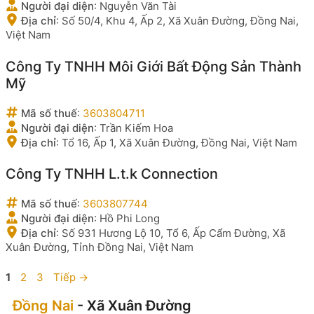
Người đại diện
:
Nguyễn Văn Tài
Địa chỉ
:
Số 50/4, Khu 4, Ấp 2, Xã Xuân Đường, Đồng Nai,
Việt Nam
Công Ty TNHH Môi Giới Bất Động Sản Thành
Mỹ
Mã số thuế
:
3603804711
Người đại diện
:
Trần Kiếm Hoa
Địa chỉ
:
Tổ 16, Ấp 1, Xã Xuân Đường, Đồng Nai, Việt Nam
Công Ty TNHH L.t.k Connection
Mã số thuế
:
3603807744
Người đại diện
:
Hồ Phi Long
Địa chỉ
:
Số 931 Hương Lộ 10, Tổ 6, Ấp Cẩm Đường, Xã
Xuân Đường, Tỉnh Đồng Nai, Việt Nam
Trang
Trang
Trang
1
2
3
Tiếp
→
Đồng Nai
- Xã Xuân Đường