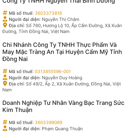
Công Ty TNHH Nguyễn Thái Bình Dương
Mã số thuế
:
3603373818
Người đại diện
:
Nguyễn Thị Châm
Địa chỉ
:
Số 760, Hương Lộ 10, Ấp Cẩm Đường, Xã Xuân
Đường, Tỉnh Đồng Nai, Việt Nam
Chi Nhánh Công Ty TNHH Thực Phẩm Và
May Mặc Tràng An Tại Huyện Cẩm Mỹ Tỉnh
Đồng Nai
Mã số thuế
:
0313855596-001
Người đại diện
:
Nguyễn Duy Hoàng
Địa chỉ
:
Số 49/2, Ấp 2, Xã Xuân Đường, Đồng Nai, Việt
Nam
Doanh Nghiệp Tư Nhân Vàng Bạc Trang Sức
Kim Thuận
Mã số thuế
:
3603399069
Người đại diện
:
Phạm Quang Thuận