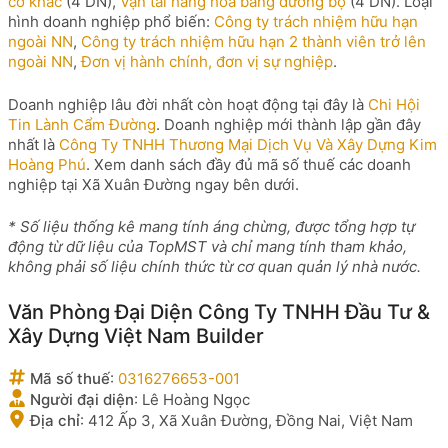
cơ khác
(4 DN),
Vận tải hàng hóa bằng đường bộ
(4 DN). Loại
hình doanh nghiệp phổ biến:
Công ty trách nhiệm hữu hạn
ngoài NN
,
Công ty trách nhiệm hữu hạn 2 thành viên trở lên
ngoài NN
,
Đơn vị hành chính, đơn vị sự nghiệp
.
Doanh nghiệp lâu đời nhất còn hoạt động tại đây là
Chi Hội
Tin Lành Cẩm Đường
. Doanh nghiệp mới thành lập gần đây
nhất là
Công Ty TNHH Thương Mại Dịch Vụ Và Xây Dựng Kim
Hoàng Phú
. Xem danh sách đầy đủ mã số thuế các doanh
nghiệp tại Xã Xuân Đường ngay bên dưới.
* Số liệu thống kê mang tính áng chừng, được tổng hợp tự
động từ dữ liệu của TopMST và chỉ mang tính tham khảo,
không phải số liệu chính thức từ cơ quan quản lý nhà nước.
Văn Phòng Đại Diện Công Ty TNHH Đầu Tư &
Xây Dựng Việt Nam Builder
Mã số thuế
:
0316276653-001
Người đại diện
:
Lê Hoàng Ngọc
Địa chỉ
:
412 Ấp 3, Xã Xuân Đường, Đồng Nai, Việt Nam