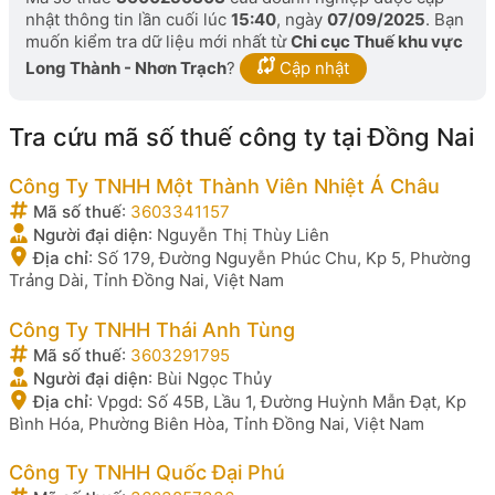
nhật thông tin lần cuối lúc
15:40
, ngày
07/09/2025
. Bạn
muốn kiểm tra dữ liệu mới nhất từ
Chi cục Thuế khu vực
Long Thành - Nhơn Trạch
?
Cập nhật
Tra cứu mã số thuế công ty tại Đồng Nai
Công Ty TNHH Một Thành Viên Nhiệt Á Châu
Mã số thuế
:
3603341157
Người đại diện
:
Nguyễn Thị Thùy Liên
Địa chỉ
:
Số 179, Đường Nguyễn Phúc Chu, Kp 5, Phường
Trảng Dài, Tỉnh Đồng Nai, Việt Nam
Công Ty TNHH Thái Anh Tùng
Mã số thuế
:
3603291795
Người đại diện
:
Bùi Ngọc Thủy
Địa chỉ
:
Vpgd: Số 45B, Lầu 1, Đường Huỳnh Mẫn Đạt, Kp
Bình Hóa, Phường Biên Hòa, Tỉnh Đồng Nai, Việt Nam
Công Ty TNHH Quốc Đại Phú