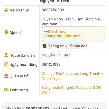
Nguyễn Thị Hiền
3600250303
Mã số thuế
Huyện Nhơn Trạch, Tỉnh Đồng Nai,
Việt Nam
Địa chỉ mới:
Địa chỉ
, Đồng Nai, Việt Nam
Thông tin xuất hóa đơn
Nguyễn Thị Hiền
Người đại diện
08/10/1998
Ngày hoạt động
Chi cục Thuế khu vực Long Thành -
Quản lý bởi
Nhơn Trạch
Đang hoạt động (đã được cấp GCN
Tình trạng
ĐKT)
Mã số thuế
3600250303
của doanh nghiệp được cập