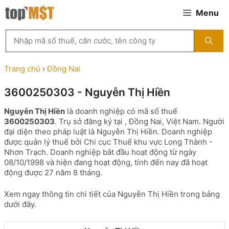
Chuyển
Menu
đến
nội
Tìm
dung
kiếm
MST
theo
Trang chủ
›
Đồng Nai
tên
công
3600250303 - Nguyễn Thị Hiền
ty,
người
Nguyễn Thị Hiền
là doanh nghiệp có mã số thuế
đại
3600250303
. Trụ sở đăng ký tại , Đồng Nai, Việt Nam. Người
diện
đại diện theo pháp luật là Nguyễn Thị Hiền. Doanh nghiệp
hoặc
được quản lý thuế bởi Chi cục Thuế khu vực Long Thành -
mã
Nhơn Trạch. Doanh nghiệp bắt đầu hoạt động từ ngày
số
08/10/1998 và hiện đang hoạt động, tính đến nay đã hoạt
thuế
động được 27 năm 8 tháng.
...
Xem ngay thông tin chi tiết của Nguyễn Thị Hiền trong bảng
dưới đây.