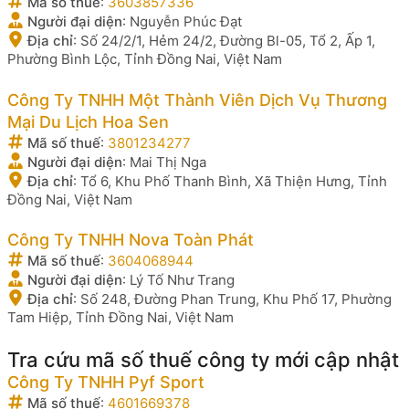
Mã số thuế
:
3603857336
Người đại diện
:
Nguyễn Phúc Đạt
Địa chỉ
:
Số 24/2/1, Hẻm 24/2, Đường Bl-05, Tổ 2, Ấp 1,
Phường Bình Lộc, Tỉnh Đồng Nai, Việt Nam
Công Ty TNHH Một Thành Viên Dịch Vụ Thương
Mại Du Lịch Hoa Sen
Mã số thuế
:
3801234277
Người đại diện
:
Mai Thị Nga
Địa chỉ
:
Tổ 6, Khu Phố Thanh Bình, Xã Thiện Hưng, Tỉnh
Đồng Nai, Việt Nam
Công Ty TNHH Nova Toàn Phát
Mã số thuế
:
3604068944
Người đại diện
:
Lý Tố Như Trang
Địa chỉ
:
Số 248, Đường Phan Trung, Khu Phố 17, Phường
Tam Hiệp, Tỉnh Đồng Nai, Việt Nam
Tra cứu mã số thuế công ty mới cập nhật
Công Ty TNHH Pyf Sport
Mã số thuế
:
4601669378