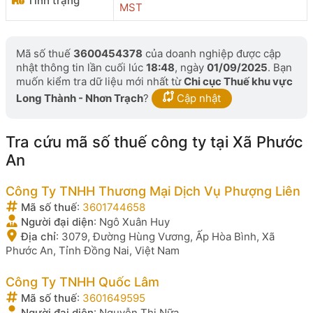
Tình trạng
MST
Mã số thuế
3600454378
của doanh nghiệp được cập
nhật thông tin lần cuối lúc
18:48
, ngày
01/09/2025
. Bạn
muốn kiểm tra dữ liệu mới nhất từ
Chi cục Thuế khu vực
Long Thành - Nhơn Trạch
?
Cập nhật
Tra cứu mã số thuế công ty tại Xã Phước
An
Công Ty TNHH Thương Mại Dịch Vụ Phượng Liên
Mã số thuế
:
3601744658
Người đại diện
:
Ngô Xuân Huy
Địa chỉ
:
3079, Đường Hùng Vương, Ấp Hòa Bình, Xã
Phước An, Tỉnh Đồng Nai, Việt Nam
Công Ty TNHH Quốc Lâm
Mã số thuế
:
3601649595
Người đại diện
:
Nguyễn Thị Nữa