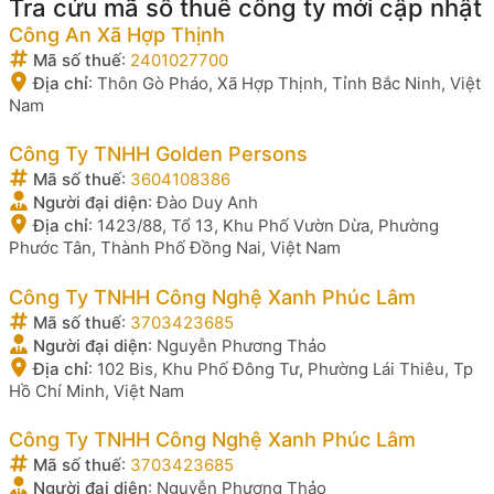
Tra cứu mã số thuế công ty mới cập nhật
Công An Xã Hợp Thịnh
Mã số thuế
:
2401027700
Địa chỉ
:
Thôn Gò Pháo, Xã Hợp Thịnh, Tỉnh Bắc Ninh, Việt
Nam
Công Ty TNHH Golden Persons
Mã số thuế
:
3604108386
Người đại diện
:
Đào Duy Anh
Địa chỉ
:
1423/88, Tổ 13, Khu Phố Vườn Dừa, Phường
Phước Tân, Thành Phố Đồng Nai, Việt Nam
Công Ty TNHH Công Nghệ Xanh Phúc Lâm
Mã số thuế
:
3703423685
Người đại diện
:
Nguyễn Phương Thảo
Địa chỉ
:
102 Bis, Khu Phố Đông Tư, Phường Lái Thiêu, Tp
Hồ Chí Minh, Việt Nam
Công Ty TNHH Công Nghệ Xanh Phúc Lâm
Mã số thuế
:
3703423685
Người đại diện
:
Nguyễn Phương Thảo