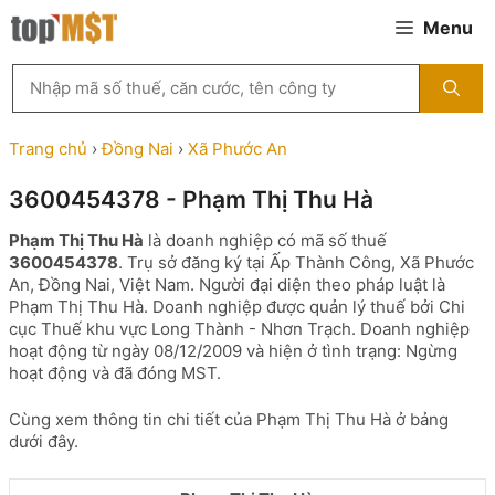
Chuyển
Menu
đến
nội
Tìm
dung
kiếm
MST
theo
Trang chủ
›
Đồng Nai
›
Xã Phước An
tên
công
3600454378 - Phạm Thị Thu Hà
ty,
người
Phạm Thị Thu Hà
là doanh nghiệp có mã số thuế
đại
3600454378
. Trụ sở đăng ký tại Ấp Thành Công, Xã Phước
diện
An, Đồng Nai, Việt Nam. Người đại diện theo pháp luật là
hoặc
Phạm Thị Thu Hà. Doanh nghiệp được quản lý thuế bởi Chi
mã
cục Thuế khu vực Long Thành - Nhơn Trạch. Doanh nghiệp
số
hoạt động từ ngày 08/12/2009 và hiện ở tình trạng: Ngừng
thuế
hoạt động và đã đóng MST.
...
Cùng xem thông tin chi tiết của Phạm Thị Thu Hà ở bảng
dưới đây.