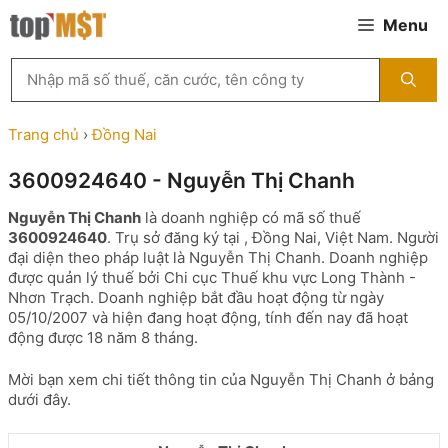
Chuyển
Menu
đến
nội
Tìm
dung
kiếm
MST
theo
Trang chủ
›
Đồng Nai
tên
công
3600924640 - Nguyễn Thị Chanh
ty,
người
Nguyễn Thị Chanh
là doanh nghiệp có mã số thuế
đại
3600924640
. Trụ sở đăng ký tại , Đồng Nai, Việt Nam. Người
diện
đại diện theo pháp luật là Nguyễn Thị Chanh. Doanh nghiệp
hoặc
được quản lý thuế bởi Chi cục Thuế khu vực Long Thành -
mã
Nhơn Trạch. Doanh nghiệp bắt đầu hoạt động từ ngày
số
05/10/2007 và hiện đang hoạt động, tính đến nay đã hoạt
thuế
động được 18 năm 8 tháng.
...
Mời bạn xem chi tiết thông tin của Nguyễn Thị Chanh ở bảng
dưới đây.