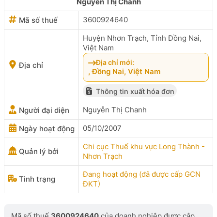
Nguyễn Thị Chanh
3600924640
Mã số thuế
Huyện Nhơn Trạch, Tỉnh Đồng Nai,
Việt Nam
Địa chỉ mới:
Địa chỉ
, Đồng Nai, Việt Nam
Thông tin xuất hóa đơn
Nguyễn Thị Chanh
Người đại diện
05/10/2007
Ngày hoạt động
Chi cục Thuế khu vực Long Thành -
Quản lý bởi
Nhơn Trạch
Đang hoạt động (đã được cấp GCN
Tình trạng
ĐKT)
Mã số thuế
3600924640
của doanh nghiệp được cập