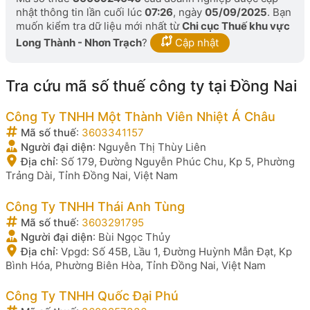
nhật thông tin lần cuối lúc
07:26
, ngày
05/09/2025
. Bạn
muốn kiểm tra dữ liệu mới nhất từ
Chi cục Thuế khu vực
Long Thành - Nhơn Trạch
?
Cập nhật
Tra cứu mã số thuế công ty tại Đồng Nai
Công Ty TNHH Một Thành Viên Nhiệt Á Châu
Mã số thuế
:
3603341157
Người đại diện
:
Nguyễn Thị Thùy Liên
Địa chỉ
:
Số 179, Đường Nguyễn Phúc Chu, Kp 5, Phường
Trảng Dài, Tỉnh Đồng Nai, Việt Nam
Công Ty TNHH Thái Anh Tùng
Mã số thuế
:
3603291795
Người đại diện
:
Bùi Ngọc Thủy
Địa chỉ
:
Vpgd: Số 45B, Lầu 1, Đường Huỳnh Mẫn Đạt, Kp
Bình Hóa, Phường Biên Hòa, Tỉnh Đồng Nai, Việt Nam
Công Ty TNHH Quốc Đại Phú