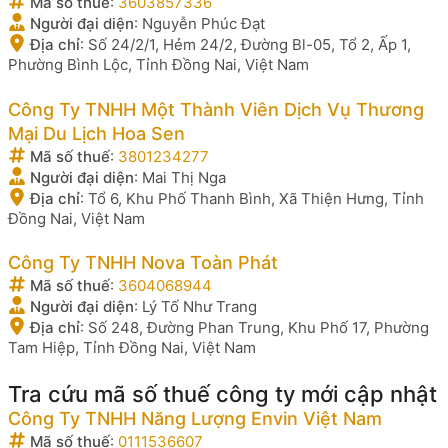
Mã số thuế
:
3603857336
Người đại diện
:
Nguyễn Phúc Đạt
Địa chỉ
:
Số 24/2/1, Hẻm 24/2, Đường Bl-05, Tổ 2, Ấp 1,
Phường Bình Lộc, Tỉnh Đồng Nai, Việt Nam
Công Ty TNHH Một Thành Viên Dịch Vụ Thương
Mại Du Lịch Hoa Sen
Mã số thuế
:
3801234277
Người đại diện
:
Mai Thị Nga
Địa chỉ
:
Tổ 6, Khu Phố Thanh Bình, Xã Thiện Hưng, Tỉnh
Đồng Nai, Việt Nam
Công Ty TNHH Nova Toàn Phát
Mã số thuế
:
3604068944
Người đại diện
:
Lý Tố Như Trang
Địa chỉ
:
Số 248, Đường Phan Trung, Khu Phố 17, Phường
Tam Hiệp, Tỉnh Đồng Nai, Việt Nam
Tra cứu mã số thuế công ty mới cập nhật
Công Ty TNHH Năng Lượng Envin Việt Nam
Mã số thuế
:
0111536607