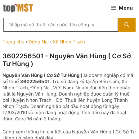
Chuyển
Menu
đến
nội
Tìm
dung
kiếm
MST
theo
Trang chủ
›
Đồng Nai
›
Xã Nhơn Trạch
tên
công
3602256501 - Nguyễn Văn Hùng ( Cơ Sở
ty,
Tư Hùng )
người
đại
Nguyễn Văn Hùng ( Cơ Sở Tư Hùng )
là doanh nghiệp có mã
diện
số thuế
3602256501
. Trụ sở đăng ký tại Ấp Bến Cam, Xã
hoặc
Nhơn Trạch, Đồng Nai, Việt Nam. Người đại diện theo pháp
mã
luật là Nguyễn Văn Hùng. Doanh nghiệp được quản lý thuế
số
bởi Huyện Nhơn Trạch - Đội Thuế liên huyện Long Thành -
thuế
Nhơn Trạch. Doanh nghiệp bắt đầu hoạt động từ ngày
...
17/03/2010 và hiện đang hoạt động, tính đến nay đã hoạt
động được 16 năm 2 tháng.
Cùng xem thông tin chi tiết của Nguyễn Văn Hùng ( Cơ Sở Tư
Hùng ) ở bảng dưới đây.