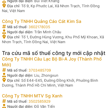
Người đại diện
:
Bùi Viết Khăng
Địa chỉ
:
Tổ 9, Kp Phước Lai, Xã Nhơn Trạch, Tỉnh Đồng
Nai, Việt Nam
Công Ty TNHH Quảng Cáo Cát Kim Sa
Mã số thuế
:
3602178035
Người đại diện
:
Trần Minh Châu
Địa chỉ
:
Tổ 1, Đường Hùng Vương, Khu Phố Mỹ Khoan, Xã
Nhơn Trạch, Tỉnh Đồng Nai, Việt Nam
Tra cứu mã số thuế công ty mới cập nhật
Công Ty TNHH Câu Lạc Bộ Bi-A Joy (Thành Phố
Mới)
Mã số thuế
:
3703485709
Người đại diện
:
Liu, Zhongxun
Địa chỉ
:
Số E44-E45, Đường Đồng Khởi, Phường Bình
Dương, Thành Phố Hồ Chí Minh, Việt Nam
Công Ty TNHH MTV Sg Xanh
Mã số thuế
:
3502585929
Người đại diện
:
Đỗ Văn Tiến