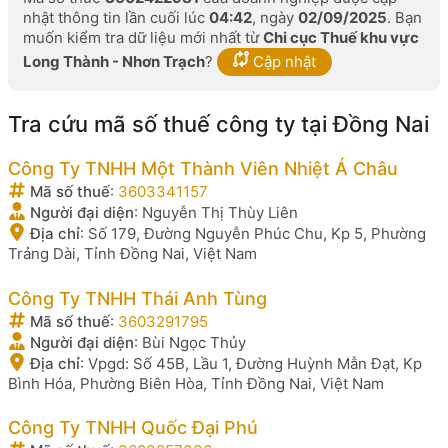
nhật thông tin lần cuối lúc
04:42
, ngày
02/09/2025
. Bạn
muốn kiểm tra dữ liệu mới nhất từ
Chi cục Thuế khu vực
Long Thành - Nhơn Trạch
?
Cập nhật
Tra cứu mã số thuế công ty tại Đồng Nai
Công Ty TNHH Một Thành Viên Nhiệt Á Châu
Mã số thuế
:
3603341157
Người đại diện
:
Nguyễn Thị Thùy Liên
Địa chỉ
:
Số 179, Đường Nguyễn Phúc Chu, Kp 5, Phường
Trảng Dài, Tỉnh Đồng Nai, Việt Nam
Công Ty TNHH Thái Anh Tùng
Mã số thuế
:
3603291795
Người đại diện
:
Bùi Ngọc Thủy
Địa chỉ
:
Vpgd: Số 45B, Lầu 1, Đường Huỳnh Mẫn Đạt, Kp
Bình Hóa, Phường Biên Hòa, Tỉnh Đồng Nai, Việt Nam
Công Ty TNHH Quốc Đại Phú