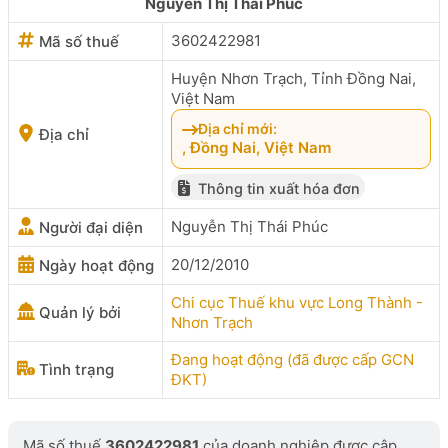
Nguyễn Thị Thái Phúc
3602422981
Mã số thuế
Huyện Nhơn Trạch, Tỉnh Đồng Nai,
Việt Nam
Địa chỉ mới:
Địa chỉ
, Đồng Nai, Việt Nam
Thông tin xuất hóa đơn
Nguyễn Thị Thái Phúc
Người đại diện
20/12/2010
Ngày hoạt động
Chi cục Thuế khu vực Long Thành -
Quản lý bởi
Nhơn Trạch
Đang hoạt động (đã được cấp GCN
Tình trạng
ĐKT)
Mã số thuế
3602422981
của doanh nghiệp được cập