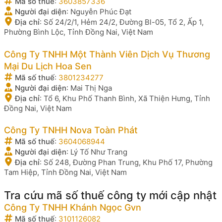
Mã số thuế
:
3603857336
Người đại diện
:
Nguyễn Phúc Đạt
Địa chỉ
:
Số 24/2/1, Hẻm 24/2, Đường Bl-05, Tổ 2, Ấp 1,
Phường Bình Lộc, Tỉnh Đồng Nai, Việt Nam
Công Ty TNHH Một Thành Viên Dịch Vụ Thương
Mại Du Lịch Hoa Sen
Mã số thuế
:
3801234277
Người đại diện
:
Mai Thị Nga
Địa chỉ
:
Tổ 6, Khu Phố Thanh Bình, Xã Thiện Hưng, Tỉnh
Đồng Nai, Việt Nam
Công Ty TNHH Nova Toàn Phát
Mã số thuế
:
3604068944
Người đại diện
:
Lý Tố Như Trang
Địa chỉ
:
Số 248, Đường Phan Trung, Khu Phố 17, Phường
Tam Hiệp, Tỉnh Đồng Nai, Việt Nam
Tra cứu mã số thuế công ty mới cập nhật
Công Ty TNHH Khánh Ngọc Gvn
Mã số thuế
:
3101126082