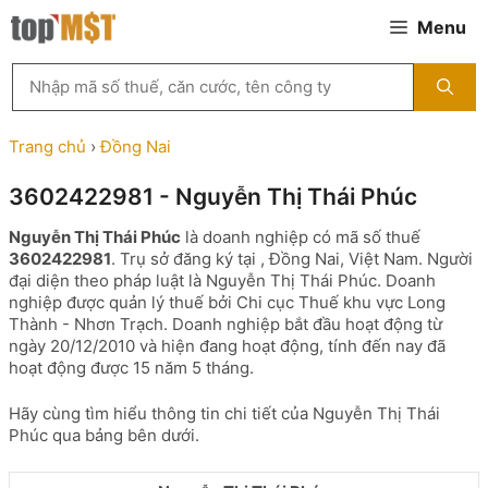
Chuyển
Menu
đến
nội
Tìm
dung
kiếm
MST
theo
Trang chủ
›
Đồng Nai
tên
công
3602422981 - Nguyễn Thị Thái Phúc
ty,
người
Nguyễn Thị Thái Phúc
là doanh nghiệp có mã số thuế
đại
3602422981
. Trụ sở đăng ký tại , Đồng Nai, Việt Nam. Người
diện
đại diện theo pháp luật là Nguyễn Thị Thái Phúc. Doanh
hoặc
nghiệp được quản lý thuế bởi Chi cục Thuế khu vực Long
mã
Thành - Nhơn Trạch. Doanh nghiệp bắt đầu hoạt động từ
số
ngày 20/12/2010 và hiện đang hoạt động, tính đến nay đã
thuế
hoạt động được 15 năm 5 tháng.
...
Hãy cùng tìm hiểu thông tin chi tiết của Nguyễn Thị Thái
Phúc qua bảng bên dưới.