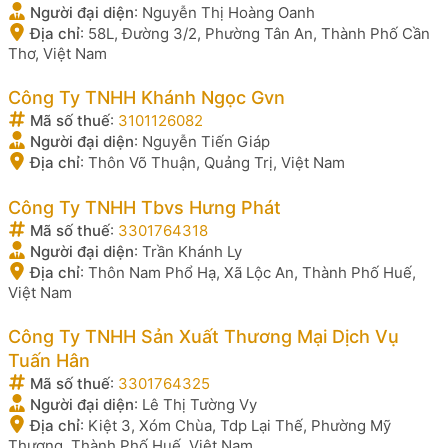
Người đại diện
:
Nguyễn Thị Hoàng Oanh
Địa chỉ
:
58L, Đường 3/2, Phường Tân An, Thành Phố Cần
Thơ, Việt Nam
Công Ty TNHH Khánh Ngọc Gvn
Mã số thuế
:
3101126082
Người đại diện
:
Nguyễn Tiến Giáp
Địa chỉ
:
Thôn Võ Thuận, Quảng Trị, Việt Nam
Công Ty TNHH Tbvs Hưng Phát
Mã số thuế
:
3301764318
Người đại diện
:
Trần Khánh Ly
Địa chỉ
:
Thôn Nam Phổ Hạ, Xã Lộc An, Thành Phố Huế,
Việt Nam
Công Ty TNHH Sản Xuất Thương Mại Dịch Vụ
Tuấn Hân
Mã số thuế
:
3301764325
Người đại diện
:
Lê Thị Tường Vy
Địa chỉ
:
Kiệt 3, Xóm Chùa, Tdp Lại Thế, Phường Mỹ
Thượng, Thành Phố Huế, Việt Nam