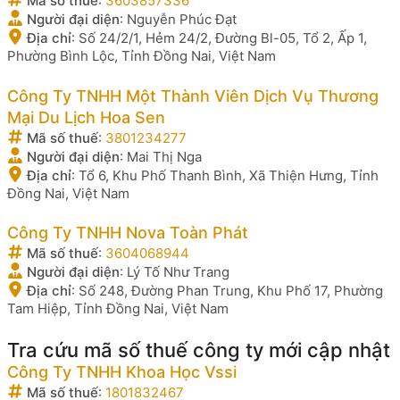
Mã số thuế
:
3603857336
Người đại diện
:
Nguyễn Phúc Đạt
Địa chỉ
:
Số 24/2/1, Hẻm 24/2, Đường Bl-05, Tổ 2, Ấp 1,
Phường Bình Lộc, Tỉnh Đồng Nai, Việt Nam
Công Ty TNHH Một Thành Viên Dịch Vụ Thương
Mại Du Lịch Hoa Sen
Mã số thuế
:
3801234277
Người đại diện
:
Mai Thị Nga
Địa chỉ
:
Tổ 6, Khu Phố Thanh Bình, Xã Thiện Hưng, Tỉnh
Đồng Nai, Việt Nam
Công Ty TNHH Nova Toàn Phát
Mã số thuế
:
3604068944
Người đại diện
:
Lý Tố Như Trang
Địa chỉ
:
Số 248, Đường Phan Trung, Khu Phố 17, Phường
Tam Hiệp, Tỉnh Đồng Nai, Việt Nam
Tra cứu mã số thuế công ty mới cập nhật
Công Ty TNHH Khoa Học Vssi
Mã số thuế
:
1801832467