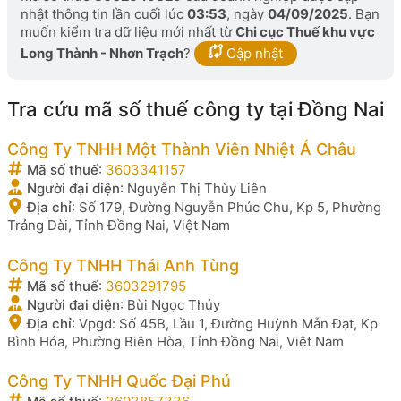
nhật thông tin lần cuối lúc
03:53
, ngày
04/09/2025
. Bạn
muốn kiểm tra dữ liệu mới nhất từ
Chi cục Thuế khu vực
Long Thành - Nhơn Trạch
?
Cập nhật
Tra cứu mã số thuế công ty tại Đồng Nai
Công Ty TNHH Một Thành Viên Nhiệt Á Châu
Mã số thuế
:
3603341157
Người đại diện
:
Nguyễn Thị Thùy Liên
Địa chỉ
:
Số 179, Đường Nguyễn Phúc Chu, Kp 5, Phường
Trảng Dài, Tỉnh Đồng Nai, Việt Nam
Công Ty TNHH Thái Anh Tùng
Mã số thuế
:
3603291795
Người đại diện
:
Bùi Ngọc Thủy
Địa chỉ
:
Vpgd: Số 45B, Lầu 1, Đường Huỳnh Mẫn Đạt, Kp
Bình Hóa, Phường Biên Hòa, Tỉnh Đồng Nai, Việt Nam
Công Ty TNHH Quốc Đại Phú