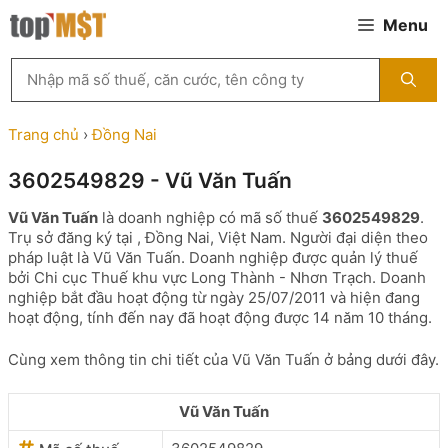
Chuyển
Menu
đến
nội
Tìm
dung
kiếm
MST
theo
Trang chủ
›
Đồng Nai
tên
công
3602549829 - Vũ Văn Tuấn
ty,
người
Vũ Văn Tuấn
là doanh nghiệp có mã số thuế
3602549829
.
đại
Trụ sở đăng ký tại , Đồng Nai, Việt Nam. Người đại diện theo
diện
pháp luật là Vũ Văn Tuấn. Doanh nghiệp được quản lý thuế
hoặc
bởi Chi cục Thuế khu vực Long Thành - Nhơn Trạch. Doanh
mã
nghiệp bắt đầu hoạt động từ ngày 25/07/2011 và hiện đang
số
hoạt động, tính đến nay đã hoạt động được 14 năm 10 tháng.
thuế
...
Cùng xem thông tin chi tiết của Vũ Văn Tuấn ở bảng dưới đây.
Vũ Văn Tuấn