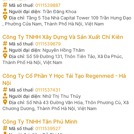
Mã số thuế
:
0111539887
Người đại diện
:
Trần Đăng Khoa
Địa chỉ
:
Tầng 5 Tòa Nhà Capital Tower 109 Trần Hưng Đạo
, Phường Cửa Nam, Thành Phố Hà Nội, Việt Nam
Công Ty TNHH Xây Dựng Và Sản Xuất Chí Kiên
Mã số thuế
:
0111539679
Người đại diện
:
Nguyễn Hồng Thắm
Địa chỉ
:
Số 59 Đường 131, Thôn Tiên Tảo, Xã Đa Phúc,
Thành Phố Hà Nội, Việt Nam
Công Ty Cổ Phần Y Học Tái Tạo Regenmed - Hà
Nội
Mã số thuế
:
0111537431
Người đại diện
:
Nhữ Thị Thu Thủy
Địa chỉ
:
Số Nhà 43 Đường Văn Hóa, Thôn Phương Cù, Xã
Chương Dương, Thành Phố Hà Nội, Việt Nam
Công Ty TNHH Tân Phú Minh
Mã số thuế
:
0111539527