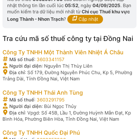
nhật thông tin lần cuối lúc
05:52
, ngày
04/09/2025
. Bạn
muốn kiểm tra dữ liệu mới nhất từ
Chi cục Thuế khu vực
Long Thành - Nhơn Trạch
?
Cập nhật
Tra cứu mã số thuế công ty tại Đồng Nai
Công Ty TNHH Một Thành Viên Nhiệt Á Châu
Mã số thuế
:
3603341157
Người đại diện
:
Nguyễn Thị Thùy Liên
Địa chỉ
:
Số 179, Đường Nguyễn Phúc Chu, Kp 5, Phường
Trảng Dài, Tỉnh Đồng Nai, Việt Nam
Công Ty TNHH Thái Anh Tùng
Mã số thuế
:
3603291795
Người đại diện
:
Bùi Ngọc Thủy
Địa chỉ
:
Vpgd: Số 45B, Lầu 1, Đường Huỳnh Mẫn Đạt, Kp
Bình Hóa, Phường Biên Hòa, Tỉnh Đồng Nai, Việt Nam
Công Ty TNHH Quốc Đại Phú