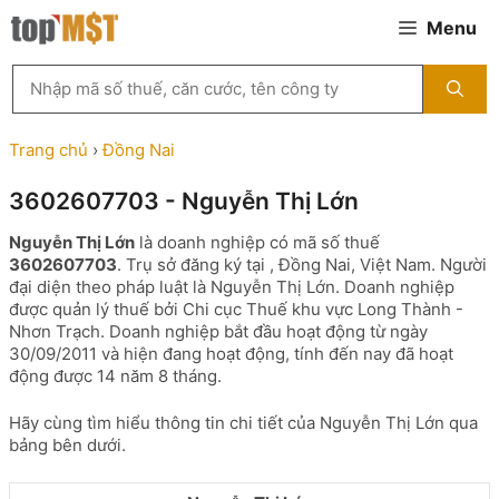
Chuyển
Menu
đến
nội
Tìm
dung
kiếm
MST
theo
Trang chủ
›
Đồng Nai
tên
công
3602607703 - Nguyễn Thị Lớn
ty,
người
Nguyễn Thị Lớn
là doanh nghiệp có mã số thuế
đại
3602607703
. Trụ sở đăng ký tại , Đồng Nai, Việt Nam. Người
diện
đại diện theo pháp luật là Nguyễn Thị Lớn. Doanh nghiệp
hoặc
được quản lý thuế bởi Chi cục Thuế khu vực Long Thành -
mã
Nhơn Trạch. Doanh nghiệp bắt đầu hoạt động từ ngày
số
30/09/2011 và hiện đang hoạt động, tính đến nay đã hoạt
thuế
động được 14 năm 8 tháng.
...
Hãy cùng tìm hiểu thông tin chi tiết của Nguyễn Thị Lớn qua
bảng bên dưới.