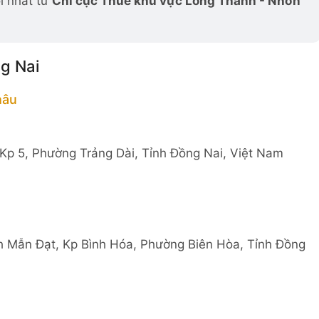
i nhất từ
Chi cục Thuế khu vực Long Thành - Nhơn
ng Nai
hâu
p 5, Phường Trảng Dài, Tỉnh Đồng Nai, Việt Nam
h Mẫn Đạt, Kp Bình Hóa, Phường Biên Hòa, Tỉnh Đồng