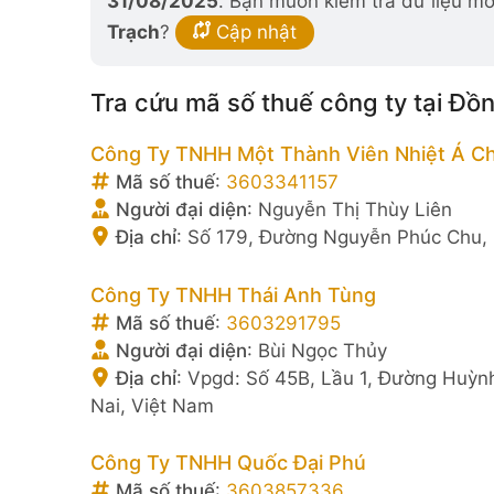
31/08/2025
. Bạn muốn kiểm tra dữ liệu mớ
Trạch
?
Cập nhật
Tra cứu mã số thuế công ty tại Đồ
Công Ty TNHH Một Thành Viên Nhiệt Á C
Mã số thuế
:
3603341157
Người đại diện
:
Nguyễn Thị Thùy Liên
Địa chỉ
:
Số 179, Đường Nguyễn Phúc Chu, K
Công Ty TNHH Thái Anh Tùng
Mã số thuế
:
3603291795
Người đại diện
:
Bùi Ngọc Thủy
Địa chỉ
:
Vpgd: Số 45B, Lầu 1, Đường Huỳn
Nai, Việt Nam
Công Ty TNHH Quốc Đại Phú
Mã số thuế
:
3603857336