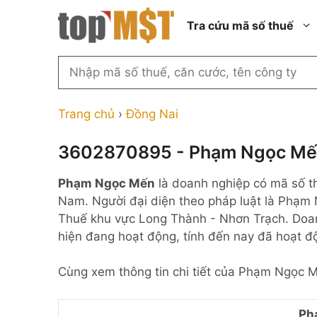
Chuyển
Tra cứu mã số thuế
đến
nội
dung
Tìm
kiếm
Thành phố Hồ Chí Minh
Công ty cổ phần n
MST
Thành phố Hà Nội
Công ty hợp doan
Trang chủ
›
Đồng Nai
theo
tên
Đồng Nai
Công ty trách nhi
thành viên ngoài 
3602870895 - Phạm Ngọc M
công
Thành phố Đà Nẵng
ty,
Công ty trách nhi
Phạm Ngọc Mến
là doanh nghiệp có mã số 
thành viên trở lên
người
Thành phố Hải Phòng
Nam. Người đại diện theo pháp luật là Phạm
đại
Công ty trách nhi
Thanh Hóa
Thuế khu vực Long Thành - Nhơn Trạch. Doan
diện
ngoài NN
hiện đang hoạt động, tính đến nay đã hoạt 
Bắc Ninh
hoặc
Doanh nghiệp 100
mã
nước ngoài
Nghệ An
Cùng xem thông tin chi tiết của Phạm Ngọc 
số
Hộ kinh doanh cá 
thuế
...
Ph
Nhà nước