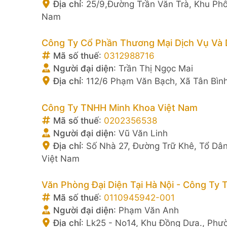
Địa chỉ
:
25/9,Đường Trần Văn Trà, Khu Phố 
Nam
Công Ty Cổ Phần Thương Mại Dịch Vụ Và D
Mã số thuế
:
0312988716
Người đại diện
:
Trần Thị Ngọc Mai
Địa chỉ
:
112/6 Phạm Văn Bạch, Xã Tân Bìn
Công Ty TNHH Minh Khoa Việt Nam
Mã số thuế
:
0202356538
Người đại diện
:
Vũ Văn Linh
Địa chỉ
:
Số Nhà 27, Đường Trữ Khê, Tổ Dân
Việt Nam
Văn Phòng Đại Diện Tại Hà Nội - Công Ty
Mã số thuế
:
0110945942-001
Người đại diện
:
Phạm Văn Anh
Địa chỉ
:
Lk25 - No14, Khu Đồng Dưa., Phư