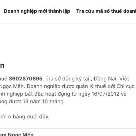
Doanh nghiệp mới thành lập
Tra cứu mã số thuế doan
goài NN
Đang hoạt động
h
Ngừng hoạt động và đã đóng
MST
ệm hữu hạn 1
NN
Ngừng hoạt động nhưng chưa
ến
hoàn thành thủ tục đóng MST
ệm hữu hạn 2
thuế
3602870895
. Trụ sở đăng ký tại , Đồng Nai, Việt
 ngoài NN
Không hoạt động tại địa chỉ đã
đăng ký
 Ngọc Mến. Doanh nghiệp được quản lý thuế bởi Chi cục
ệm hữu hạn
h nghiệp bắt đầu hoạt động từ ngày 16/07/2012 và
động được 13 năm 10 tháng.
% vốn đầu tư
Mến ở bảng dưới đây.
thể
ạm Ngọc Mến