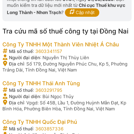
muốn kiểm tra dữ liệu mới nhất từ
Chi cục Thuế khu vực
Long Thành - Nhơn Trạch
?
Cập nhật
Tra cứu mã số thuế công ty tại Đồng Nai
Công Ty TNHH Một Thành Viên Nhiệt Á Châu
Mã số thuế
:
3603341157
Người đại diện
:
Nguyễn Thị Thùy Liên
Địa chỉ
:
Số 179, Đường Nguyễn Phúc Chu, Kp 5, Phường
Trảng Dài, Tỉnh Đồng Nai, Việt Nam
Công Ty TNHH Thái Anh Tùng
Mã số thuế
:
3603291795
Người đại diện
:
Bùi Ngọc Thủy
Địa chỉ
:
Vpgd: Số 45B, Lầu 1, Đường Huỳnh Mẫn Đạt, Kp
Bình Hóa, Phường Biên Hòa, Tỉnh Đồng Nai, Việt Nam
Công Ty TNHH Quốc Đại Phú
Mã số thuế
:
3603857336