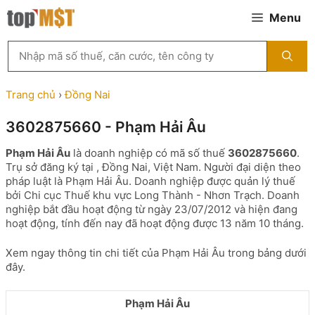
Chuyển
Menu
đến
nội
Tìm
dung
kiếm
MST
theo
Trang chủ
›
Đồng Nai
tên
công
3602875660 - Phạm Hải Âu
ty,
người
Phạm Hải Âu
là doanh nghiệp có mã số thuế
3602875660
.
đại
Trụ sở đăng ký tại , Đồng Nai, Việt Nam. Người đại diện theo
diện
pháp luật là Phạm Hải Âu. Doanh nghiệp được quản lý thuế
hoặc
bởi Chi cục Thuế khu vực Long Thành - Nhơn Trạch. Doanh
mã
nghiệp bắt đầu hoạt động từ ngày 23/07/2012 và hiện đang
số
hoạt động, tính đến nay đã hoạt động được 13 năm 10 tháng.
thuế
...
Xem ngay thông tin chi tiết của Phạm Hải Âu trong bảng dưới
đây.
Phạm Hải Âu