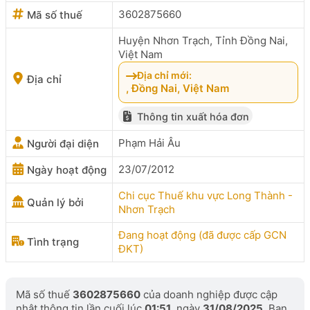
3602875660
Mã số thuế
Huyện Nhơn Trạch, Tỉnh Đồng Nai,
Việt Nam
Địa chỉ mới:
Địa chỉ
, Đồng Nai, Việt Nam
Thông tin xuất hóa đơn
Phạm Hải Âu
Người đại diện
23/07/2012
Ngày hoạt động
Chi cục Thuế khu vực Long Thành -
Quản lý bởi
Nhơn Trạch
Đang hoạt động (đã được cấp GCN
Tình trạng
ĐKT)
Mã số thuế
3602875660
của doanh nghiệp được cập
nhật thông tin lần cuối lúc
01:51
, ngày
31/08/2025
. Bạn