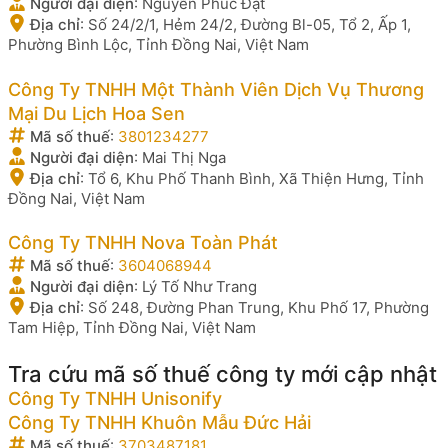
Người đại diện
:
Nguyễn Phúc Đạt
Địa chỉ
:
Số 24/2/1, Hẻm 24/2, Đường Bl-05, Tổ 2, Ấp 1,
Phường Bình Lộc, Tỉnh Đồng Nai, Việt Nam
Công Ty TNHH Một Thành Viên Dịch Vụ Thương
Mại Du Lịch Hoa Sen
Mã số thuế
:
3801234277
Người đại diện
:
Mai Thị Nga
Địa chỉ
:
Tổ 6, Khu Phố Thanh Bình, Xã Thiện Hưng, Tỉnh
Đồng Nai, Việt Nam
Công Ty TNHH Nova Toàn Phát
Mã số thuế
:
3604068944
Người đại diện
:
Lý Tố Như Trang
Địa chỉ
:
Số 248, Đường Phan Trung, Khu Phố 17, Phường
Tam Hiệp, Tỉnh Đồng Nai, Việt Nam
Tra cứu mã số thuế công ty mới cập nhật
Công Ty TNHH Unisonify
Công Ty TNHH Khuôn Mẫu Đức Hải
Mã số thuế
:
3703487181