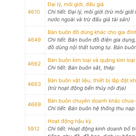
Đại lý, môi giới, đấu giá
4610
Chi tiết: Đại lý, môi giới (trừ môi g
nước ngoài và trừ đấu giá tài sản)
Bán buôn đồ dùng khác cho gia đìn
4649
Chi tiết: Bán buôn đồ điện gia dụng
đồ dùng nội thất tương tự. Bán buôn 
Bán buôn kim loại và quặng kim loại
4662
Chi tiết: Bán buôn sắt, thép
Bán buôn vật liệu, thiết bị lắp đặt 
4663
(trừ hoạt động bến thủy nội địa)
Bán buôn chuyên doanh khác chưa 
4669
Chi tiết: Bán buôn hệ thống thu nạp
Hoạt động hậu kỳ
5912
Chi tiết: Hoạt động kinh doanh bổ t