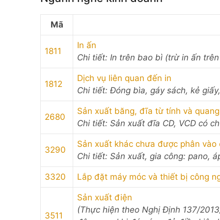
Mã
In ấn
1811
Chi tiết: In trên bao bì (trừ in ấn trê
Dịch vụ liên quan đến in
1812
Chi tiết: Đóng bìa, gáy sách, kẻ gi
Sản xuất băng, đĩa từ tính và quang
2680
Chi tiết: Sản xuất đĩa CD, VCD có c
Sản xuất khác chưa được phân vào
3290
Chi tiết: Sản xuất, gia công: pano, á
3320
Lắp đặt máy móc và thiết bị công n
Sản xuất điện
(Thực hiện theo Nghị Định 137/201
3511