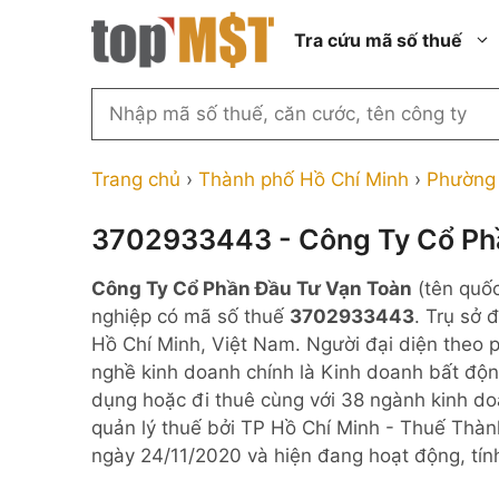
Chuyển
Tra cứu mã số thuế
đến
nội
dung
Tìm
kiếm
Thành phố Hồ Chí Minh
Công ty cổ phần n
MST
Thành phố Hà Nội
Công ty hợp doan
Trang chủ
›
Thành phố Hồ Chí Minh
›
Phường 
theo
tên
Đồng Nai
Công ty trách nhi
thành viên ngoài 
3702933443 - Công Ty Cổ Ph
công
Thành phố Đà Nẵng
ty,
Công ty trách nhi
Công Ty Cổ Phần Đầu Tư Vạn Toàn
(tên quố
thành viên trở lên
người
Thành phố Hải Phòng
nghiệp có mã số thuế
3702933443
. Trụ sở 
đại
Công ty trách nhi
Thanh Hóa
Hồ Chí Minh, Việt Nam. Người đại diện theo 
diện
ngoài NN
nghề kinh doanh chính là Kinh doanh bất độn
Bắc Ninh
hoặc
Doanh nghiệp 100
dụng hoặc đi thuê cùng với 38 ngành kinh d
mã
nước ngoài
Nghệ An
quản lý thuế bởi TP Hồ Chí Minh - Thuế Thà
số
Hộ kinh doanh cá 
ngày 24/11/2020 và hiện đang hoạt động, tí
thuế
...
Nhà nước