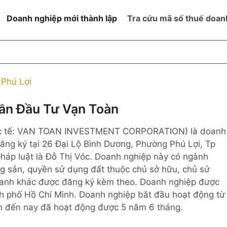
Doanh nghiệp mới thành lập
Tra cứu mã số thuế doan
goài NN
Đang hoạt động
h
Ngừng hoạt động và đã đóng
Phú Lợi
MST
ệm hữu hạn 1
NN
Ngừng hoạt động nhưng chưa
ần Đầu Tư Vạn Toàn
hoàn thành thủ tục đóng MST
ệm hữu hạn 2
c tế: VAN TOAN INVESTMENT CORPORATION) là doanh
 ngoài NN
Không hoạt động tại địa chỉ đã
đăng ký
đăng ký tại 26 Đại Lộ Bình Dương, Phường Phú Lợi, Tp
ệm hữu hạn
pháp luật là Đỗ Thị Vóc. Doanh nghiệp này có ngành
g sản, quyền sử dụng đất thuộc chủ sở hữu, chủ sử
% vốn đầu tư
oanh khác được đăng ký kèm theo. Doanh nghiệp được
nh phố Hồ Chí Minh. Doanh nghiệp bắt đầu hoạt động từ
thể
nh đến nay đã hoạt động được 5 năm 6 tháng.