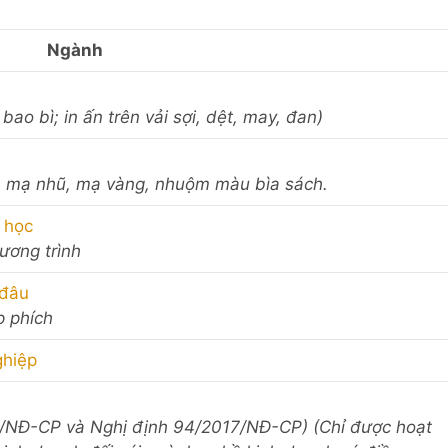
Ngành
n bao bì; in ấn trên vải sợi, dệt, may, đan)
ấy, mạ nhũ, mạ vàng, nhuộm màu bìa sách.
 học
hương trình
 đâu
p phích
ghiệp
3/NĐ-CP và Nghị định 94/2017/NĐ-CP) (Chỉ được hoạt