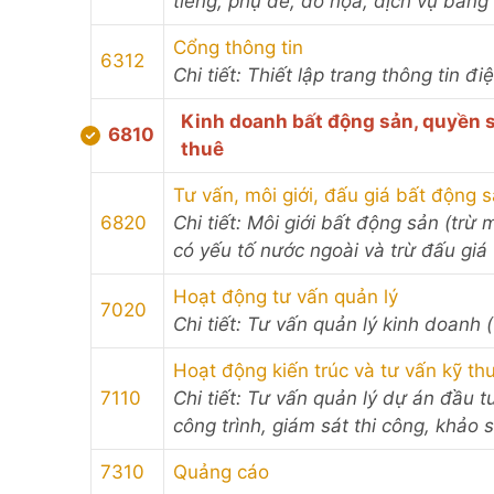
tiếng, phụ đề, đồ họa, dịch vụ băng 
Cổng thông tin
6312
Chi tiết: Thiết lập trang thông tin đ
Kinh doanh bất động sản, quyền s
6810
thuê
Tư vấn, môi giới, đấu giá bất động 
6820
Chi tiết: Môi giới bất động sản (trừ
có yếu tố nước ngoài và trừ đấu giá 
Hoạt động tư vấn quản lý
7020
Chi tiết: Tư vấn quản lý kinh doanh (
Hoạt động kiến trúc và tư vấn kỹ thu
7110
Chi tiết: Tư vấn quản lý dự án đầu t
công trình, giám sát thi công, khảo 
7310
Quảng cáo