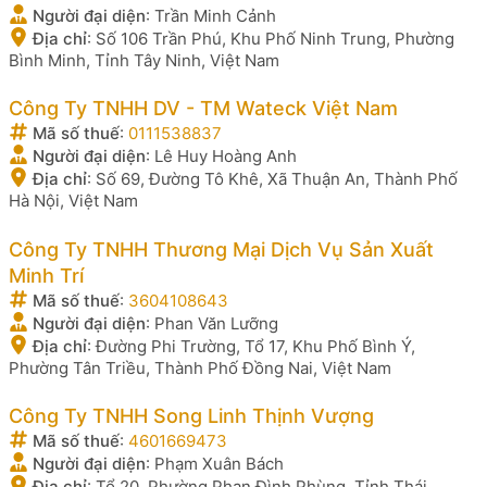
Người đại diện
:
Trần Minh Cảnh
Địa chỉ
:
Số 106 Trần Phú, Khu Phố Ninh Trung, Phường
Bình Minh, Tỉnh Tây Ninh, Việt Nam
Công Ty TNHH DV - TM Wateck Việt Nam
Mã số thuế
:
0111538837
Người đại diện
:
Lê Huy Hoàng Anh
Địa chỉ
:
Số 69, Đường Tô Khê, Xã Thuận An, Thành Phố
Hà Nội, Việt Nam
Công Ty TNHH Thương Mại Dịch Vụ Sản Xuất
Minh Trí
Mã số thuế
:
3604108643
Người đại diện
:
Phan Văn Lưỡng
Địa chỉ
:
Đường Phi Trường, Tổ 17, Khu Phố Bình Ý,
Phường Tân Triều, Thành Phố Đồng Nai, Việt Nam
Công Ty TNHH Song Linh Thịnh Vượng
Mã số thuế
:
4601669473
Người đại diện
:
Phạm Xuân Bách
Địa chỉ
:
Tổ 20, Phường Phan Đình Phùng, Tỉnh Thái