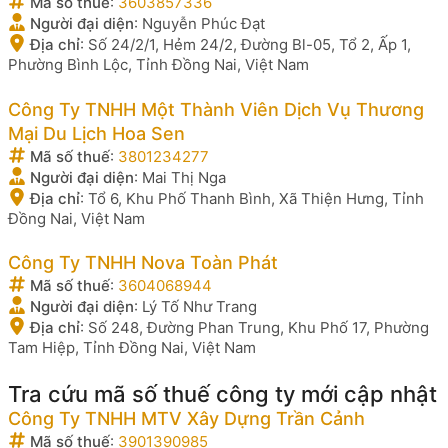
Mã số thuế
:
3603857336
Người đại diện
:
Nguyễn Phúc Đạt
Địa chỉ
:
Số 24/2/1, Hẻm 24/2, Đường Bl-05, Tổ 2, Ấp 1,
Phường Bình Lộc, Tỉnh Đồng Nai, Việt Nam
Công Ty TNHH Một Thành Viên Dịch Vụ Thương
Mại Du Lịch Hoa Sen
Mã số thuế
:
3801234277
Người đại diện
:
Mai Thị Nga
Địa chỉ
:
Tổ 6, Khu Phố Thanh Bình, Xã Thiện Hưng, Tỉnh
Đồng Nai, Việt Nam
Công Ty TNHH Nova Toàn Phát
Mã số thuế
:
3604068944
Người đại diện
:
Lý Tố Như Trang
Địa chỉ
:
Số 248, Đường Phan Trung, Khu Phố 17, Phường
Tam Hiệp, Tỉnh Đồng Nai, Việt Nam
Tra cứu mã số thuế công ty mới cập nhật
Công Ty TNHH MTV Xây Dựng Trần Cảnh
Mã số thuế
:
3901390985