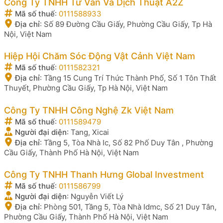
Công Ty TNHH Tư Vấn Và Dịch Thuật A2Z
Mã số thuế
:
0111588933
Địa chỉ
:
Số 89 Đường Cầu Giấy, Phường Cầu Giấy, Tp Hà
Nội, Việt Nam
Hiệp Hội Chăm Sóc Động Vật Cảnh Việt Nam
Mã số thuế
:
0111582321
Địa chỉ
:
Tầng 15 Cung Trí Thức Thành Phố, Số 1 Tôn Thất
Thuyết, Phường Cầu Giấy, Tp Hà Nội, Việt Nam
Công Ty TNHH Công Nghệ Zk Việt Nam
Mã số thuế
:
0111589479
Người đại diện
:
Tang, Xicai
Địa chỉ
:
Tầng 5, Tòa Nhà Ic, Số 82 Phố Duy Tân , Phường
Cầu Giấy, Thành Phố Hà Nội, Việt Nam
Công Ty TNHH Thanh Hưng Global Investment
Mã số thuế
:
0111586799
Người đại diện
:
Nguyễn Viết Lý
Địa chỉ
:
Phòng 501, Tầng 5, Tòa Nhà Idmc, Số 21 Duy Tân,
Phường Cầu Giấy, Thành Phố Hà Nội, Việt Nam