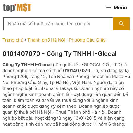
Chuyển
Menu
đến
nội
Tìm
dung
kiếm
MST
theo
Trang chủ
›
Thành phố Hà Nội
›
Phường Cầu Giấy
tên
công
0101407070 - Công Ty TNHH I-Glocal
ty,
người
Công Ty TNHH I-Glocal
(tên quốc tế: I-GLOCAL CO., LTD) là
đại
doanh nghiệp có mã số thuế
0101407070
. Trụ sở đăng ký tại
diện
Phòng 1206, Tầng 12, Toà Nhà Văn Phòng Indochina Plaza Hà
hoặc
Nộ, Phường Cầu Giấy, Tp Hà Nội, Việt Nam. Người đại diện
mã
theo pháp luật là Jitsuhara Takayuki. Doanh nghiệp này có
số
ngành nghề kinh doanh chính là Hoạt động liên quan đến kế
thuế
toán, kiểm toán và tư vấn về thuế cùng với 8 ngành kinh
...
doanh khác được đăng ký kèm theo. Doanh nghiệp được
quản lý thuế bởi Hà Nội - Thuế Thành phố Hà Nội. Doanh
nghiệp bắt đầu hoạt động từ ngày 13/01/2015 và hiện đang
hoạt động, tính đến nay đã hoạt động được 11 năm 6 tháng.