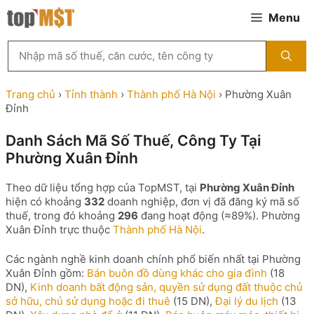
Chuyển
Menu
đến
nội
Tìm
dung
kiếm
MST
theo
Trang chủ
›
Tỉnh thành
›
Thành phố Hà Nội
›
Phường Xuân
tên
Đỉnh
công
ty,
Danh Sách Mã Số Thuế, Công Ty Tại
người
Phường Xuân Đỉnh
đại
diện
hoặc
Theo dữ liệu tổng hợp của TopMST, tại
Phường Xuân Đỉnh
mã
hiện có khoảng
332
doanh nghiệp, đơn vị đã đăng ký mã số
số
thuế, trong đó khoảng
296
đang hoạt động (≈89%). Phường
thuế
Xuân Đỉnh trực thuộc
Thành phố Hà Nội
.
...
Các ngành nghề kinh doanh chính phổ biến nhất tại Phường
Xuân Đỉnh gồm:
Bán buôn đồ dùng khác cho gia đình
(18
DN),
Kinh doanh bất động sản, quyền sử dụng đất thuộc chủ
sở hữu, chủ sử dụng hoặc đi thuê
(15 DN),
Đại lý du lịch
(13