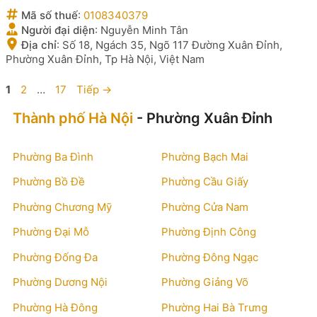
Mã số thuế
:
0108340379
Người đại diện
:
Nguyễn Minh Tân
Địa chỉ
:
Số 18, Ngách 35, Ngõ 117 Đường Xuân Đỉnh,
Phường Xuân Đỉnh, Tp Hà Nội, Việt Nam
Trang
Trang
Trang
1
2
…
17
Tiếp
→
Thành phố Hà Nội
- Phường Xuân Đỉnh
Phường Ba Đình
Phường Bạch Mai
Phường Bồ Đề
Phường Cầu Giấy
Phường Chương Mỹ
Phường Cửa Nam
Phường Đại Mỗ
Phường Định Công
Phường Đống Đa
Phường Đông Ngạc
Phường Dương Nội
Phường Giảng Võ
Phường Hà Đông
Phường Hai Bà Trưng