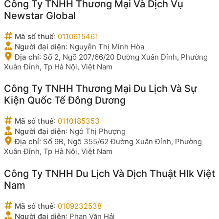
Công Ty TNHH Thương Mại Và Dịch Vụ
Newstar Global
Mã số thuế
:
0110615461
Người đại diện
:
Nguyễn Thị Minh Hòa
Địa chỉ
:
Số 2, Ngõ 207/66/20 Đường Xuân Đỉnh, Phường
Xuân Đỉnh, Tp Hà Nội, Việt Nam
Công Ty TNHH Thương Mại Du Lịch Và Sự
Kiện Quốc Tế Đông Dương
Mã số thuế
:
0110185353
Người đại diện
:
Ngô Thị Phượng
Địa chỉ
:
Số 9B, Ngõ 355/62 Đường Xuân Đỉnh, Phường
Xuân Đỉnh, Tp Hà Nội, Việt Nam
Công Ty TNHH Du Lịch Và Dịch Thuật Hlk Việt
Nam
Mã số thuế
:
0109232538
Người đại diện
:
Phan Văn Hải