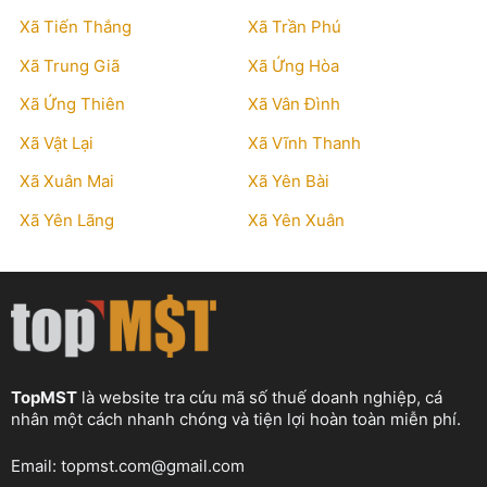
Xã Tiến Thắng
Xã Trần Phú
Xã Trung Giã
Xã Ứng Hòa
Xã Ứng Thiên
Xã Vân Đình
Xã Vật Lại
Xã Vĩnh Thanh
Xã Xuân Mai
Xã Yên Bài
Xã Yên Lãng
Xã Yên Xuân
TopMST
là website tra cứu mã số thuế doanh nghiệp, cá
nhân một cách nhanh chóng và tiện lợi hoàn toàn miễn phí.
Email:
topmst.com@gmail.com