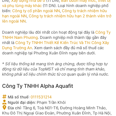
DN),
Xây dựng nhà để ở
(11 DN),
Bán buôn máy móc, thiết bị
và phụ tùng máy khác
(11 DN). Loại hình doanh nghiệp phổ
biến:
Công ty cổ phần ngoài NN
,
Công ty trách nhiệm hữu
hạn ngoài NN
,
Công ty trách nhiệm hữu hạn 2 thành viên trở
lên ngoài NN
.
Doanh nghiệp lâu đời nhất còn hoạt động tại đây là
Công Ty
TNHH Nam Phương
. Doanh nghiệp mới thành lập gần đây
nhất là
Công Ty TNHH Thiết Kế Kiến Trúc Và Thi Công Xây
Dựng Trường An
. Xem danh sách đầy đủ mã số thuế các
doanh nghiệp tại Phường Xuân Đỉnh ngay bên dưới.
* Số liệu thống kê mang tính áng chừng, được tổng hợp tự
động từ dữ liệu của TopMST và chỉ mang tính tham khảo,
không phải số liệu chính thức từ cơ quan quản lý nhà nước.
Công Ty TNHH Alpha Aquafit
Mã số thuế
:
0111531214
Người đại diện
:
Phạm Trần Khôi
Địa chỉ
:
Tầng 6, Toà N01-T6, Đường Hoàng Minh Thảo,
Khu Đô Thị Ngoại Giao Đoàn, Phường Xuân Đỉnh, Tp Hà Nội,