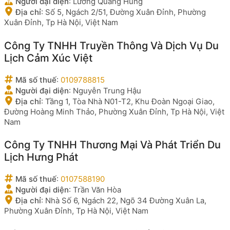
Người đại diện
:
Lương Quang Hùng
Địa chỉ
:
Số 5, Ngách 2/51, Đường Xuân Đỉnh, Phường
Xuân Đỉnh, Tp Hà Nội, Việt Nam
Công Ty TNHH Truyền Thông Và Dịch Vụ Du
Lịch Cảm Xúc Việt
Mã số thuế
:
0109788815
Người đại diện
:
Nguyễn Trung Hậu
Địa chỉ
:
Tầng 1, Tòa Nhà N01-T2, Khu Đoàn Ngoại Giao,
Đường Hoàng Minh Thảo, Phường Xuân Đỉnh, Tp Hà Nội, Việt
Nam
Công Ty TNHH Thương Mại Và Phát Triển Du
Lịch Hưng Phát
Mã số thuế
:
0107588190
Người đại diện
:
Trần Văn Hòa
Địa chỉ
:
Nhà Số 6, Ngách 22, Ngõ 34 Đường Xuân La,
Phường Xuân Đỉnh, Tp Hà Nội, Việt Nam