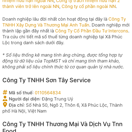
nhiệm hữu hạn ngoài NN
,
Công ty trách nhiệm hữu hạn 2
thành viên trở lên ngoài NN
,
Công ty cổ phần ngoài NN
.
Doanh nghiệp lâu đời nhất còn hoạt động tại đây là
Công Ty
TNHH Xây Dựng Và Thương Mại Anh Tuấn
. Doanh nghiệp mới
thành lập gần đây nhất là
Công Ty Cổ Phần Đầu Tư Intercons
.
Tra cứu chi tiết mã số thuế từng doanh nghiệp tại Xã Phúc
Lộc trong danh sách dưới đây.
* Số liệu thống kê mang tính áng chừng, được tổng hợp tự
động từ dữ liệu của TopMST và chỉ mang tính tham khảo,
không phải số liệu chính thức từ cơ quan quản lý nhà nước.
Công Ty TNHH Sơn Tây Service
Mã số thuế
:
0110564834
Người đại diện
:
Đặng Trung Uý
Địa chỉ
:
Số Nhà 50, Ngõ 2, Thôn 6, Xã Phúc Lộc, Thành
phố Hà Nội, Việt Nam
Công Ty TNHH Thương Mại Và Dịch Vụ Tnn
Food