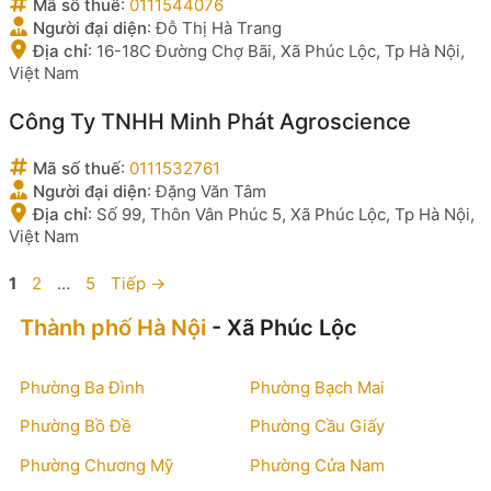
Mã số thuế
:
0111544076
Người đại diện
:
Đỗ Thị Hà Trang
Địa chỉ
:
16-18C Đường Chợ Bãi, Xã Phúc Lộc, Tp Hà Nội,
Việt Nam
Công Ty TNHH Minh Phát Agroscience
Mã số thuế
:
0111532761
Người đại diện
:
Đặng Văn Tâm
Địa chỉ
:
Số 99, Thôn Vân Phúc 5, Xã Phúc Lộc, Tp Hà Nội,
Việt Nam
Trang
Trang
Trang
1
2
…
5
Tiếp
→
Thành phố Hà Nội
- Xã Phúc Lộc
Phường Ba Đình
Phường Bạch Mai
Phường Bồ Đề
Phường Cầu Giấy
Phường Chương Mỹ
Phường Cửa Nam