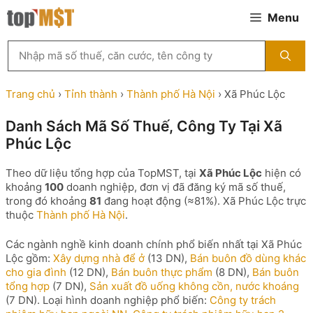
Chuyển
Menu
đến
nội
Tìm
dung
kiếm
MST
theo
Trang chủ
›
Tỉnh thành
›
Thành phố Hà Nội
›
Xã Phúc Lộc
tên
công
Danh Sách Mã Số Thuế, Công Ty Tại Xã
ty,
Phúc Lộc
người
đại
diện
Theo dữ liệu tổng hợp của TopMST, tại
Xã Phúc Lộc
hiện có
hoặc
khoảng
100
doanh nghiệp, đơn vị đã đăng ký mã số thuế,
mã
trong đó khoảng
81
đang hoạt động (≈81%). Xã Phúc Lộc trực
số
thuộc
Thành phố Hà Nội
.
thuế
...
Các ngành nghề kinh doanh chính phổ biến nhất tại Xã Phúc
Lộc gồm:
Xây dựng nhà để ở
(13 DN),
Bán buôn đồ dùng khác
cho gia đình
(12 DN),
Bán buôn thực phẩm
(8 DN),
Bán buôn
tổng hợp
(7 DN),
Sản xuất đồ uống không cồn, nước khoáng
(7 DN). Loại hình doanh nghiệp phổ biến:
Công ty trách