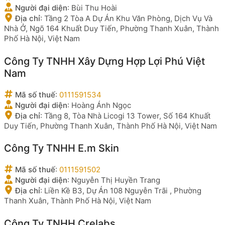
Người đại diện
:
Bùi Thu Hoài
Địa chỉ
:
Tầng 2 Tòa A Dự Án Khu Văn Phòng, Dịch Vụ Và
Nhà Ở, Ngõ 164 Khuất Duy Tiến, Phường Thanh Xuân, Thành
Phố Hà Nội, Việt Nam
Công Ty TNHH Xây Dựng Hợp Lợi Phú Việt
Nam
Mã số thuế
:
0111591534
Người đại diện
:
Hoàng Ánh Ngọc
Địa chỉ
:
Tầng 8, Tòa Nhà Licogi 13 Tower, Số 164 Khuất
Duy Tiến, Phường Thanh Xuân, Thành Phố Hà Nội, Việt Nam
Công Ty TNHH E.m Skin
Mã số thuế
:
0111591502
Người đại diện
:
Nguyễn Thị Huyền Trang
Địa chỉ
:
Liền Kề B3, Dự Án 108 Nguyễn Trãi , Phường
Thanh Xuân, Thành Phố Hà Nội, Việt Nam
Công Ty TNHH Crelabs