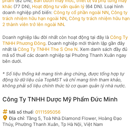
phẩm
(82 DN),
Bán buôn máy móc, thiết bị và phụ tùng máy
khác
(77 DN),
Hoạt động tư vấn quản lý
(64 DN). Loại hình
doanh nghiệp phổ biến:
Công ty cổ phần ngoài NN
,
Công ty
trách nhiệm hữu hạn ngoài NN
,
Công ty trách nhiệm hữu hạn
2 thành viên trở lên ngoài NN
.
Doanh nghiệp lâu đời nhất còn hoạt động tại đây là
Công Ty
TNHH Phương Đông
. Doanh nghiệp mới thành lập gần đây
nhất là
Công Ty TNHH The S One N
. Xem danh sách đầy đủ
mã số thuế các doanh nghiệp tại Phường Thanh Xuân ngay
bên dưới.
* Số liệu thống kê mang tính áng chừng, được tổng hợp tự
động từ dữ liệu của TopMST và chỉ mang tính tham khảo,
không phải số liệu chính thức từ cơ quan quản lý nhà nước.
Công Ty TNHH Dược Mỹ Phẩm Đức Minh
Mã số thuế
:
0111595056
Địa chỉ
:
Tầng 5, Toà Nhà Diamond Flower, Hoàng Đạo
Thúy, Phường Thanh Xuân, Tp Hà Nội, Việt Nam