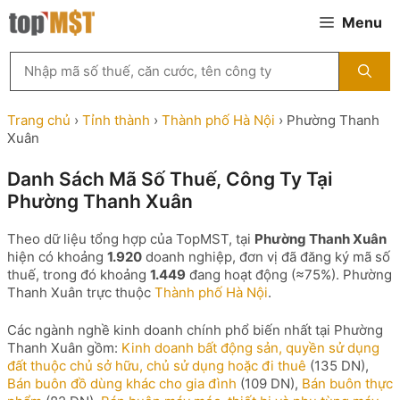
Chuyển
Menu
đến
nội
Tìm
dung
kiếm
MST
theo
Trang chủ
›
Tỉnh thành
›
Thành phố Hà Nội
›
Phường Thanh
tên
Xuân
công
ty,
Danh Sách Mã Số Thuế, Công Ty Tại
người
Phường Thanh Xuân
đại
diện
hoặc
Theo dữ liệu tổng hợp của TopMST, tại
Phường Thanh Xuân
mã
hiện có khoảng
1.920
doanh nghiệp, đơn vị đã đăng ký mã số
số
thuế, trong đó khoảng
1.449
đang hoạt động (≈75%). Phường
thuế
Thanh Xuân trực thuộc
Thành phố Hà Nội
.
...
Các ngành nghề kinh doanh chính phổ biến nhất tại Phường
Thanh Xuân gồm:
Kinh doanh bất động sản, quyền sử dụng
đất thuộc chủ sở hữu, chủ sử dụng hoặc đi thuê
(135 DN),
Bán buôn đồ dùng khác cho gia đình
(109 DN),
Bán buôn thực