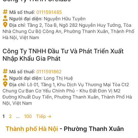
Mã số thuế
:
0111591485
Người đại diện
:
Nguyễn Hữu Tuyên
Địa chỉ
:
Tầng 2, Tòa B, Ngõ 282 Nguyễn Huy Tưởng, Tòa
Nhà Chung Cư Bộ Công An, Phường Thanh Xuân, Thành Phố
Hà Nội, Việt Nam
Công Ty TNHH Đầu Tư Và Phát Triển Xuất
Nhập Khẩu Gia Phát
Mã số thuế
:
0111591862
Người đại diện
:
Long Thị Huệ
Địa chỉ
:
Lô 01, Tầng 1, Khu Dịch Vụ Thương Mại Tòa Ct2
Chung Cư Ban Cơ Yếu Chính Phủ - Khu Đất Đơn Vị M2
Đường Khuất Duy Tiến, Phường Thanh Xuân, Thành Phố Hà
Nội, Việt Nam
Trang
Trang
Trang
1
2
…
100
Tiếp
→
Thành phố Hà Nội
- Phường Thanh Xuân