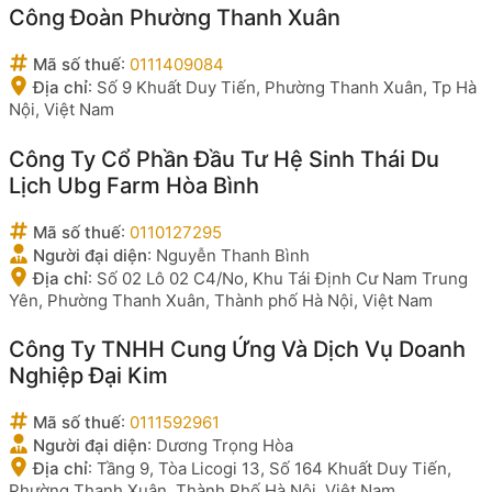
Công Đoàn Phường Thanh Xuân
Mã số thuế
:
0111409084
Địa chỉ
:
Số 9 Khuất Duy Tiến, Phường Thanh Xuân, Tp Hà
Nội, Việt Nam
Công Ty Cổ Phần Đầu Tư Hệ Sinh Thái Du
Lịch Ubg Farm Hòa Bình
Mã số thuế
:
0110127295
Người đại diện
:
Nguyễn Thanh Bình
Địa chỉ
:
Số 02 Lô 02 C4/No, Khu Tái Định Cư Nam Trung
Yên, Phường Thanh Xuân, Thành phố Hà Nội, Việt Nam
Công Ty TNHH Cung Ứng Và Dịch Vụ Doanh
Nghiệp Đại Kim
Mã số thuế
:
0111592961
Người đại diện
:
Dương Trọng Hòa
Địa chỉ
:
Tầng 9, Tòa Licogi 13, Số 164 Khuất Duy Tiến,
Phường Thanh Xuân, Thành Phố Hà Nội, Việt Nam