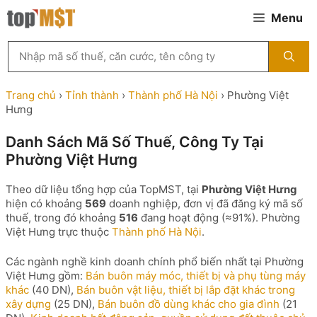
Chuyển
Menu
đến
nội
Tìm
dung
kiếm
MST
theo
Trang chủ
›
Tỉnh thành
›
Thành phố Hà Nội
›
Phường Việt
tên
Hưng
công
ty,
Danh Sách Mã Số Thuế, Công Ty Tại
người
Phường Việt Hưng
đại
diện
hoặc
Theo dữ liệu tổng hợp của TopMST, tại
Phường Việt Hưng
mã
hiện có khoảng
569
doanh nghiệp, đơn vị đã đăng ký mã số
số
thuế, trong đó khoảng
516
đang hoạt động (≈91%). Phường
thuế
Việt Hưng trực thuộc
Thành phố Hà Nội
.
...
Các ngành nghề kinh doanh chính phổ biến nhất tại Phường
Việt Hưng gồm:
Bán buôn máy móc, thiết bị và phụ tùng máy
khác
(40 DN),
Bán buôn vật liệu, thiết bị lắp đặt khác trong
xây dựng
(25 DN),
Bán buôn đồ dùng khác cho gia đình
(21