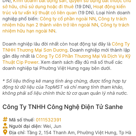
DN),
Kinh doanh bất động sản, quyền sử dụng đất thuộc chủ
sở hữu, chủ sử dụng hoặc đi thuê
(19 DN),
Hoạt động kiến
trúc và tư vấn kỹ thuật có liên quan
(19 DN). Loại hình doanh
nghiệp phổ biến:
Công ty cổ phần ngoài NN
,
Công ty trách
nhiệm hữu hạn 2 thành viên trở lên ngoài NN
,
Công ty trách
nhiệm hữu hạn ngoài NN
.
Doanh nghiệp lâu đời nhất còn hoạt động tại đây là
Công Ty
TNHH Thương Mại Sơn Dương
. Doanh nghiệp mới thành lập
gần đây nhất là
Công Ty Cổ Phần Thương Mại Và Dịch Vụ Kỹ
Thuật Cip Power
. Xem danh sách đầy đủ mã số thuế các
doanh nghiệp tại Phường Việt Hưng ngay bên dưới.
* Số liệu thống kê mang tính áng chừng, được tổng hợp tự
động từ dữ liệu của TopMST và chỉ mang tính tham khảo,
không phải số liệu chính thức từ cơ quan quản lý nhà nước.
Công Ty TNHH Công Nghệ Điện Tử Sanhe
Mã số thuế
:
0111532391
Người đại diện
:
Wei, Jun
Địa chỉ
:
Tầng 2, 154 Thanh Am, Phường Việt Hưng, Tp Hà