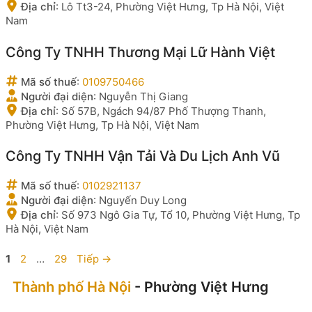
Địa chỉ
:
Lô Tt3-24, Phường Việt Hưng, Tp Hà Nội, Việt
Nam
Công Ty TNHH Thương Mại Lữ Hành Việt
Mã số thuế
:
0109750466
Người đại diện
:
Nguyễn Thị Giang
Địa chỉ
:
Số 57B, Ngách 94/87 Phố Thượng Thanh,
Phường Việt Hưng, Tp Hà Nội, Việt Nam
Công Ty TNHH Vận Tải Và Du Lịch Anh Vũ
Mã số thuế
:
0102921137
Người đại diện
:
Nguyến Duy Long
Địa chỉ
:
Số 973 Ngô Gia Tự, Tổ 10, Phường Việt Hưng, Tp
Hà Nội, Việt Nam
Trang
Trang
Trang
1
2
…
29
Tiếp
→
Thành phố Hà Nội
- Phường Việt Hưng