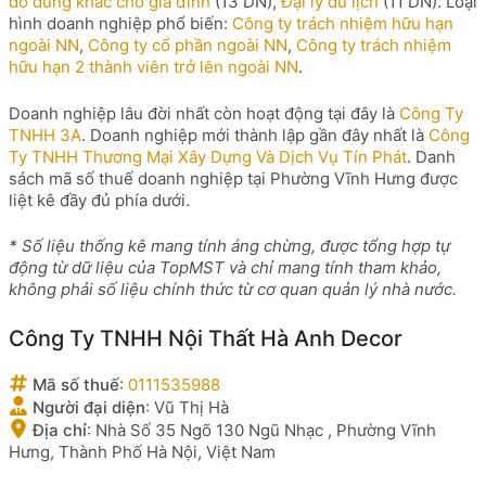
đồ dùng khác cho gia đình
(13 DN),
Đại lý du lịch
(11 DN). Loại
hình doanh nghiệp phổ biến:
Công ty trách nhiệm hữu hạn
ngoài NN
,
Công ty cổ phần ngoài NN
,
Công ty trách nhiệm
hữu hạn 2 thành viên trở lên ngoài NN
.
Doanh nghiệp lâu đời nhất còn hoạt động tại đây là
Công Ty
TNHH 3A
. Doanh nghiệp mới thành lập gần đây nhất là
Công
Ty TNHH Thương Mại Xây Dựng Và Dịch Vụ Tín Phát
. Danh
sách mã số thuế doanh nghiệp tại Phường Vĩnh Hưng được
liệt kê đầy đủ phía dưới.
* Số liệu thống kê mang tính áng chừng, được tổng hợp tự
động từ dữ liệu của TopMST và chỉ mang tính tham khảo,
không phải số liệu chính thức từ cơ quan quản lý nhà nước.
Công Ty TNHH Nội Thất Hà Anh Decor
Mã số thuế
:
0111535988
Người đại diện
:
Vũ Thị Hà
Địa chỉ
:
Nhà Số 35 Ngõ 130 Ngũ Nhạc , Phường Vĩnh
Hưng, Thành Phố Hà Nội, Việt Nam