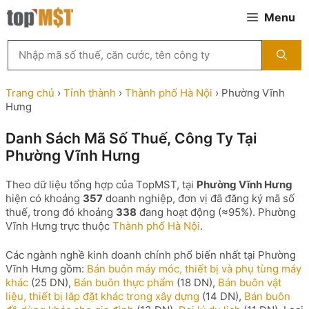
Chuyển
Menu
đến
nội
Tìm
dung
kiếm
MST
theo
Trang chủ
›
Tỉnh thành
›
Thành phố Hà Nội
›
Phường Vĩnh
tên
Hưng
công
ty,
Danh Sách Mã Số Thuế, Công Ty Tại
người
Phường Vĩnh Hưng
đại
diện
hoặc
Theo dữ liệu tổng hợp của TopMST, tại
Phường Vĩnh Hưng
mã
hiện có khoảng
357
doanh nghiệp, đơn vị đã đăng ký mã số
số
thuế, trong đó khoảng
338
đang hoạt động (≈95%). Phường
thuế
Vĩnh Hưng trực thuộc
Thành phố Hà Nội
.
...
Các ngành nghề kinh doanh chính phổ biến nhất tại Phường
Vĩnh Hưng gồm:
Bán buôn máy móc, thiết bị và phụ tùng máy
khác
(25 DN),
Bán buôn thực phẩm
(18 DN),
Bán buôn vật
liệu, thiết bị lắp đặt khác trong xây dựng
(14 DN),
Bán buôn