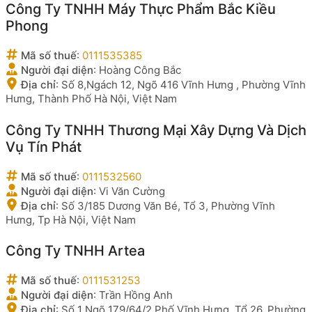
Công Ty TNHH Máy Thực Phẩm Bắc Kiều
Phong
Mã số thuế
:
0111535385
Người đại diện
:
Hoàng Công Bắc
Địa chỉ
:
Số 8,Ngách 12, Ngõ 416 Vĩnh Hưng , Phường Vĩnh
Hưng, Thành Phố Hà Nội, Việt Nam
Công Ty TNHH Thương Mại Xây Dựng Và Dịch
Vụ Tín Phát
Mã số thuế
:
0111532560
Người đại diện
:
Vi Văn Cường
Địa chỉ
:
Số 3/185 Dương Văn Bé, Tổ 3, Phường Vĩnh
Hưng, Tp Hà Nội, Việt Nam
Công Ty TNHH Artea
Mã số thuế
:
0111531253
Người đại diện
:
Trần Hồng Anh
Địa chỉ
:
Số 1 Ngõ 179/64/2 Phố Vĩnh Hưng, Tổ 26, Phường