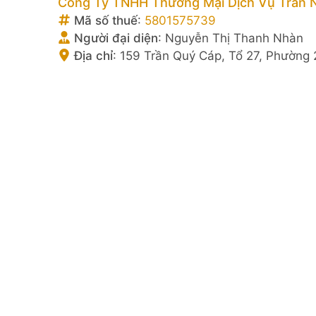
Công Ty TNHH Thương Mại Dịch Vụ Trần 
Mã số thuế
:
5801575739
Người đại diện
:
Nguyễn Thị Thanh Nhàn
Địa chỉ
:
159 Trần Quý Cáp, Tổ 27, Phường 