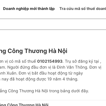
Doanh nghiệp mới thành lập
Tra cứu mã số thuế doan
goài NN
Đang hoạt động
h
Ngừng hoạt động và đã đóng
MST
ệm hữu hạn 1
NN
Ngừng hoạt động nhưng chưa
ng Công Thương Hà Nội
hoàn thành thủ tục đóng MST
ệm hữu hạn 2
ơn vị có mã số thuế
0102154993
. Trụ sở đăng ký tại ,
 ngoài NN
Không hoạt động tại địa chỉ đã
đăng ký
am. Người đứng đầu đơn vị là Đinh Văn Thông. Đơn vị
ệm hữu hạn
anh Xuân. Đơn vị bắt đầu hoạt động từ ngày
n nay đã hoạt động được 19 năm 4 tháng.
% vốn đầu tư
 Đẳng Công Thương Hà Nội trong bảng dưới đây.
thể
ẳng Công Thương Hà Nội