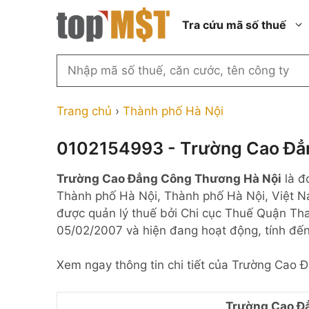
Chuyển
Tra cứu mã số thuế
đến
nội
dung
Tìm
kiếm
Thành phố Hồ Chí Minh
Công ty cổ phần n
MST
Thành phố Hà Nội
Công ty hợp doan
Trang chủ
›
Thành phố Hà Nội
theo
tên
Đồng Nai
Công ty trách nhi
thành viên ngoài 
0102154993 - Trường Cao Đẳ
công
Thành phố Đà Nẵng
ty,
Công ty trách nhi
Trường Cao Đẳng Công Thương Hà Nội
là đ
thành viên trở lên
người
Thành phố Hải Phòng
Thành phố Hà Nội, Thành phố Hà Nội, Việt N
đại
Công ty trách nhi
Thanh Hóa
được quản lý thuế bởi Chi cục Thuế Quận Th
diện
ngoài NN
05/02/2007 và hiện đang hoạt động, tính đế
Bắc Ninh
hoặc
Doanh nghiệp 100
mã
nước ngoài
Nghệ An
Xem ngay thông tin chi tiết của Trường Cao
số
Hộ kinh doanh cá 
thuế
...
Trường Cao Đ
Nhà nước