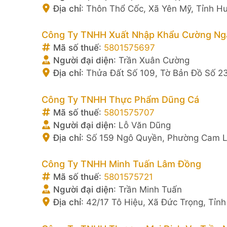
Địa chỉ
:
Thôn Thổ Cốc, Xã Yên Mỹ, Tỉnh H
Công Ty TNHH Xuất Nhập Khẩu Cường Ng
Mã số thuế
:
5801575697
Người đại diện
:
Trần Xuân Cường
Địa chỉ
:
Thửa Đất Số 109, Tờ Bản Đồ Số 2
Công Ty TNHH Thực Phẩm Dũng Cá
Mã số thuế
:
5801575707
Người đại diện
:
Lỗ Văn Dũng
Địa chỉ
:
Số 159 Ngô Quyền, Phường Cam Ly
Công Ty TNHH Minh Tuấn Lâm Đồng
Mã số thuế
:
5801575721
Người đại diện
:
Trần Minh Tuấn
Địa chỉ
:
42/17 Tô Hiệu, Xã Đức Trọng, Tỉn