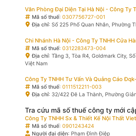
Văn Phòng Đại Diện Tại Hà Nội - Công Ty
Mã số thuế
:
0307756727-001
Địa chỉ
:
Số 225 Phố Quan Nhân, Phường Th
Chi Nhánh Hà Nội - Công Ty TNHH Cửa Hàn
Mã số thuế
:
0312283473-004
Địa chỉ
:
Tầng 3, Tòa R4, Goldmark City, S
Việt Nam
Công Ty TNHH Tư Vấn Và Quảng Cáo Đqk-
Mã số thuế
:
0111512211-003
Địa chỉ
:
32/422 Đê La Thành, Phường Giản
Tra cứu mã số thuế công ty mới cậ
Công Ty TNHH Sx & Thiết Kế Nội Thất Vie
Mã số thuế
:
0901243424
Người đại diện
:
Phạm Đình Điệp