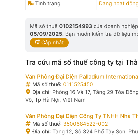
Tình trạng
Đang hoạt động
Mã số thuế
0102154993
của doanh nghiệp 
05/09/2025
. Bạn muốn kiểm tra dữ liệu m
Cập nhật
Tra cứu mã số thuế công ty tại Th
Văn Phòng Đại Diện Palladium Internationa
Mã số thuế
:
0111525450
Địa chỉ
:
Phòng 16 Và 17, Tầng 29 Tòa Đông
Võ, Tp Hà Nội, Việt Nam
Văn Phòng Đại Diện Công Ty TNHH Nhà Th
Mã số thuế
:
3500684522-002
Địa chỉ
:
Tầng 12, Số 324 Phố Tây Sơn, Ph