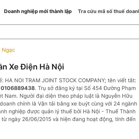
Doanh nghiệp mới thành lập
Tra cứu mã số thuế doan
goài NN
Đang hoạt động
h
Ngừng hoạt động và đã đóng
 Ngạc
MST
ệm hữu hạn 1
NN
Ngừng hoạt động nhưng chưa
n Xe Điện Hà Nội
hoàn thành thủ tục đóng MST
ệm hữu hạn 2
tế: HA NOI TRAM JOINT STOCK COMPANY; tên viết tắt:
 ngoài NN
Không hoạt động tại địa chỉ đã
đăng ký
ế
0106889438
. Trụ sở đăng ký tại Số 454 Đường Phạm
ệm hữu hạn
t Nam. Người đại diện theo pháp luật là Nguyễn Hữu
oanh chính là Vận tải bằng xe buýt cùng với 24 ngành
% vốn đầu tư
nh nghiệp được quản lý thuế bởi Hà Nội - Thuế Thành
 từ ngày 26/06/2015 và hiện đang hoạt động, tính đến
thể