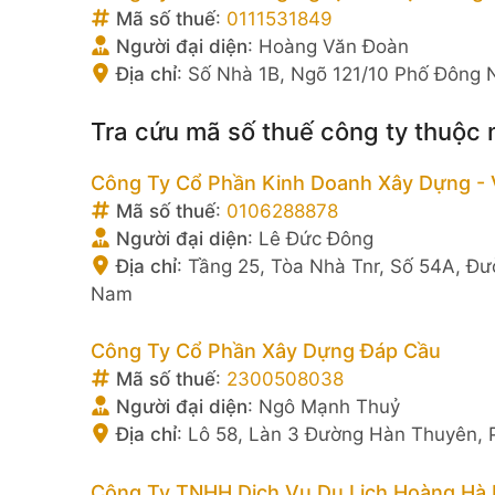
Mã số thuế
:
0111531849
Người đại diện
:
Hoàng Văn Đoàn
Địa chỉ
:
Số Nhà 1B, Ngõ 121/10 Phố Đông 
Tra cứu mã số thuế công ty thuộc 
Công Ty Cổ Phần Kinh Doanh Xây Dựng - 
Mã số thuế
:
0106288878
Người đại diện
:
Lê Đức Đông
Địa chỉ
:
Tầng 25, Tòa Nhà Tnr, Số 54A, Đư
Nam
Công Ty Cổ Phần Xây Dựng Đáp Cầu
Mã số thuế
:
2300508038
Người đại diện
:
Ngô Mạnh Thuỷ
Địa chỉ
:
Lô 58, Làn 3 Đường Hàn Thuyên, 
Công Ty TNHH Dịch Vụ Du Lịch Hoàng Hà D