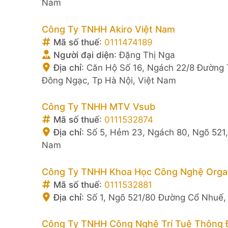
Nam
Công Ty TNHH Akiro Việt Nam
Mã số thuế
:
0111474189
Người đại diện
:
Đặng Thị Nga
Địa chỉ
:
Căn Hộ Số 16, Ngách 22/8 Đường
Đông Ngạc, Tp Hà Nội, Việt Nam
Công Ty TNHH MTV Vsub
Mã số thuế
:
0111532874
Địa chỉ
:
Số 5, Hẻm 23, Ngách 80, Ngõ 521
Nam
Công Ty TNHH Khoa Học Công Nghệ Organ
Mã số thuế
:
0111532881
Địa chỉ
:
Số 1, Ngõ 521/80 Đường Cổ Nhuế,
Công Ty TNHH Công Nghệ Trí Tuệ Thông 