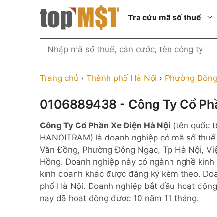
Chuyển
Tra cứu mã số thuế
đến
nội
dung
Tìm
kiếm
Thành phố Hồ Chí Minh
Công ty cổ phần n
MST
Thành phố Hà Nội
Công ty hợp doan
Trang chủ
›
Thành phố Hà Nội
›
Phường Đông
theo
tên
Đồng Nai
Công ty trách nhi
thành viên ngoài 
0106889438 - Công Ty Cổ Phầ
công
Thành phố Đà Nẵng
ty,
Công ty trách nhi
Công Ty Cổ Phần Xe Điện Hà Nội
(tên quốc 
thành viên trở lên
người
Thành phố Hải Phòng
HANOITRAM) là doanh nghiệp có mã số thu
đại
Công ty trách nhi
Thanh Hóa
Văn Đồng, Phường Đông Ngạc, Tp Hà Nội, Việ
diện
ngoài NN
Hồng. Doanh nghiệp này có ngành nghề kinh d
Bắc Ninh
hoặc
Doanh nghiệp 100
kinh doanh khác được đăng ký kèm theo. Doa
mã
nước ngoài
Nghệ An
phố Hà Nội. Doanh nghiệp bắt đầu hoạt động
số
Hộ kinh doanh cá 
nay đã hoạt động được 10 năm 11 tháng.
thuế
...
Nhà nước