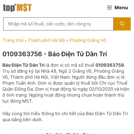
Chuyển
Menu
đến
nội
Tìm
dung
kiếm
MST
theo
Trang chủ
›
Thành phố Hà Nội
›
Phường Giảng Võ
tên
công
0109363756 - Báo Điện Tử Dân Trí
ty,
người
Báo Điện Tử Dân Trí
là đơn vị có mã số thuế
0109363756
.
đại
Trụ sở đăng ký tại Nhà 48, Ngõ 2 Giảng Võ, Phường Giảng
diện
Võ, Thành phố Hà Nội, Việt Nam. Người đứng đầu đơn vị là
hoặc
Phạm Tuấn Anh. Đơn vị được quản lý thuế bởi Chi cục Thuế
mã
Quận Đống Đa. Đơn vị hoạt động từ ngày 02/10/2020 và hiện
số
ở tình trạng: Ngừng hoạt động nhưng chưa hoàn thành thủ
thuế
tục đóng MST.
...
Hãy cùng tìm hiểu thông tin chi tiết của Báo Điện Tử Dân Trí
qua bảng bên dưới.