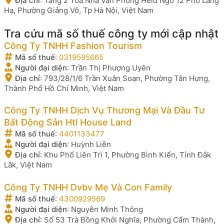
Địa chỉ
:
Tầng 2 Toà Nhà Văn Phòng Heid Ngõ 12 Phố Láng
Hạ, Phường Giảng Võ, Tp Hà Nội, Việt Nam
Tra cứu mã số thuế công ty mới cập nhật
Công Ty TNHH Fashion Tourism
Mã số thuế
:
0319595665
Người đại diện
:
Trần Thị Phượng Uyên
Địa chỉ
:
793/28/1/6 Trần Xuân Soạn, Phường Tân Hưng,
Thành Phố Hồ Chí Minh, Việt Nam
Công Ty TNHH Dịch Vụ Thương Mại Và Đầu Tư
Bất Động Sản Htl House Land
Mã số thuế
:
4401133477
Người đại diện
:
Huỳnh Liễn
Địa chỉ
:
Khu Phố Liên Trì 1, Phường Bình Kiến, Tỉnh Đắk
Lắk, Việt Nam
Công Ty TNHH Dvbv Mẹ Và Con Family
Mã số thuế
:
4300929569
Người đại diện
:
Nguyễn Minh Thông
Địa chỉ
:
Số 53 Trà Bồng Khởi Nghĩa, Phường Cẩm Thành,