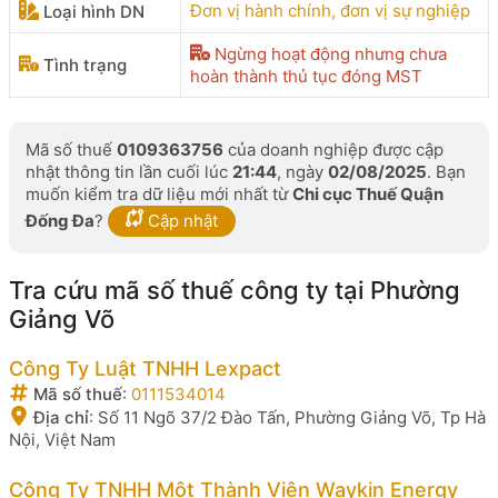
Đơn vị hành chính, đơn vị sự nghiệp
Loại hình DN
Ngừng hoạt động nhưng chưa
Tình trạng
hoàn thành thủ tục đóng MST
Mã số thuế
0109363756
của doanh nghiệp được cập
nhật thông tin lần cuối lúc
21:44
, ngày
02/08/2025
. Bạn
muốn kiểm tra dữ liệu mới nhất từ
Chi cục Thuế Quận
Đống Đa
?
Cập nhật
Tra cứu mã số thuế công ty tại Phường
Giảng Võ
Công Ty Luật TNHH Lexpact
Mã số thuế
:
0111534014
Địa chỉ
:
Số 11 Ngõ 37/2 Đào Tấn, Phường Giảng Võ, Tp Hà
Nội, Việt Nam
Công Ty TNHH Một Thành Viên Waykin Energy