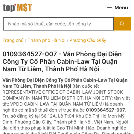
Chuyển
Menu
đến
nội
Tìm
dung
kiếm
MST
theo
Trang chủ
›
Thành phố Hà Nội
›
Phường Cầu Giấy
tên
công
0109364527-007 - Văn Phòng Đại Diện
ty,
Công Ty Cổ Phần Cabin-Law Tại Quận
người
đại
Nam Từ Liêm, Thành Phố Hà Nội
diện
hoặc
Văn Phòng Đại Diện Công Ty Cổ Phần Cabin-Law Tại Quận
mã
Nam Từ Liêm, Thành Phố Hà Nội
(tên quốc tế:
số
REPRESENTATIVE OFFICE OF CABIN-LAW JOINT STOCK
thuế
COMPANY IN NAM TU LIEM DISTRICT, HA NOI CITY; tên viết
...
tắt: VPĐD CABIN-LAW TẠI QUẬN NAM TỪ LIÊM) là doanh
nghiệp có mã số thuế đơn vị trực thuộc
0109364527-007
.
Trụ sở đăng ký tại Số 12A, Lô Tt04 Khu Đô Thị Hd Mon Mỹ
Đình, Phường Cầu Giấy, Thành phố Hà Nội, Việt Nam. Người
đại diện theo pháp luật là Cao Thị Minh Hảo. Doanh nghiệp
được quản lý thuế bởi Đội Thuế quận Đống Đa. Doanh nghiệp