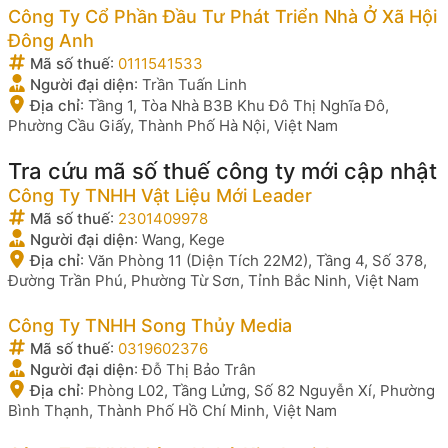
Công Ty Cổ Phần Đầu Tư Phát Triển Nhà Ở Xã Hội
Đông Anh
Mã số thuế
:
0111541533
Người đại diện
:
Trần Tuấn Linh
Địa chỉ
:
Tầng 1, Tòa Nhà B3B Khu Đô Thị Nghĩa Đô,
Phường Cầu Giấy, Thành Phố Hà Nội, Việt Nam
Tra cứu mã số thuế công ty mới cập nhật
Công Ty TNHH Vật Liệu Mới Leader
Mã số thuế
:
2301409978
Người đại diện
:
Wang, Kege
Địa chỉ
:
Văn Phòng 11 (Diện Tích 22M2), Tầng 4, Số 378,
Đường Trần Phú, Phường Từ Sơn, Tỉnh Bắc Ninh, Việt Nam
Công Ty TNHH Song Thủy Media
Mã số thuế
:
0319602376
Người đại diện
:
Đỗ Thị Bảo Trân
Địa chỉ
:
Phòng L02, Tầng Lửng, Số 82 Nguyễn Xí, Phường
Bình Thạnh, Thành Phố Hồ Chí Minh, Việt Nam